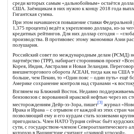
среди которых самым «дальнобойным» остаётся долла
США. Заёмщикам в них нужно к концу 2018 года выпла
Гигантская сумма.
При этом начавшееся повышение ставки Федеральной ре
1,375 процента) ведёт к укреплению доллара, из-за ч
кредитных рейтингов. Для них доллар сегодня – «глоб
производства. В противовес этому экономики Азии рас
полушария.
Российский совет по международным делам (РСМД) не
партнёрство (TPP), набирает сторонников проект «В
Корея, Индия, Австралия и Новая Зеландия. Переговор
внешнеторгового оборота АСЕАН, тогда как на США то
больше, чем Пекин, то «Один пояс – один путь» ещё б
Америке сохранение контроля над странами «к востоку
Взглянем на Ближний Восток. Недавно поддерживаемы
бензовозов с ворованной иракской нефтью через их с
[3]
месторождениям Дейр-эз-Зора, пишет
журнал «Ново
Ирака и Ирана – с отрывом от каждой из этих стран ча
позволяющий ему и его курдам стать хозяевами крупн
пригодилась. Член НАТО Турция сейчас бьёт курдских
сути, с государством-членом Североатлантического аль
которую в Вашингтоне считают «главной угрозой».