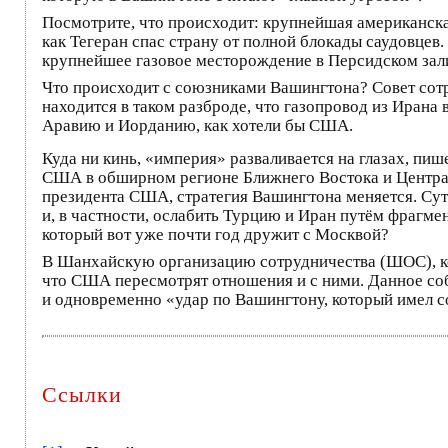
Посмотрите, что происходит: крупнейшая американская
как Тегеран спас страну от полной блокады саудовце
крупнейшее газовое месторождение в Персидском зали
Что происходит с союзниками Вашингтона? Совет сот
находится в таком разброде, что газопровод из Ирана 
Аравию и Иорданию, как хотели бы США.
Куда ни кинь, «империя» разваливается на глазах, пиш
США в обширном регионе Ближнего Востока и Централь
президента США, стратегия Вашингтона меняется. Сут
и, в частности, ослабить Турцию и Иран путём фрагме
который вот уже почти год дружит с Москвой?
В Шанхайскую организацию сотрудничества (ШОС), кот
что США пересмотрят отношения и с ними. Данное собы
и одновременно «удар по Вашингтону, который имел со
Ссылки