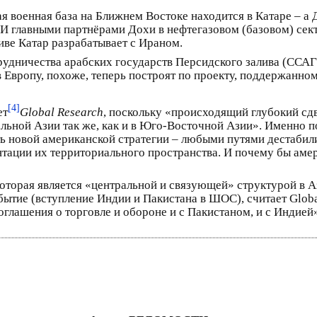
 военная база на Ближнем Востоке находится в Катаре – а Д
в. И главными партнёрами Дохи в нефтегазовом (базовом) се
ве Катар разрабатывает с Ираном.
рудничества арабских государств Персидского залива (ССА
в Европу, похоже, теперь построят по проекту, поддержанно
[4]
ет
Global Research
, поскольку «происходящий глубокий сд
ной Азии так же, как и в Юго-Восточной Азии». Именно поэ
ь новой американской стратегии – любыми путями дестабил
нтации их территориального пространства. И почему бы амер
орая является «центральной и связующей» структурой в Ази
тие (вступление Индии и Пакистана в ШОС), считает Global
глашения о торговле и обороне и с Пакистаном, и с Индией