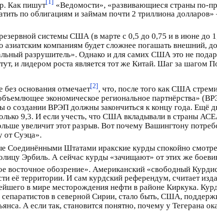
[1]
р. Как пишут
«Ведомости», «развивающиеся страны по-пр
тить по облигациям и займам почти 2 триллиона долларов» 
зервной системы США (в марте с 0,5 до 0,75 и в июне до 1,
его азиатским компаниям будет сложнее погашать внешний, д
альный разрушитель». Однако и для самих США это не подар
тут, и лидером роста является тот же Китай. Шаг за шагом 
[2]
 без основания отмечает
, что, после того как США стре
сеобъемлющее экономическое региональное партнёрства» (В
ы о создании ВРЭП должны закончиться к концу года. Ещё дв
лько 9,3. И если учесть, что США вкладывали в страны АСЕ
ольше увеличит этот разрыв. Вот почему Вашингтону потреб
 от Суэца».
е Соединёнными Штатами иракские курды спокойно смотрели 
толицу Эрбиль. А сейчас курды «зачищают» от этих же боев
е восточное обозрение». Американский «свободный Курдист
сти её территории. И сам курдский референдум, считает изд
ейшего в мире месторождения нефти в районе Киркука. Кур
 сепаратистов в северной Сирии, стало быть, США, поддер
янса. А если так, становится понятно, почему у Тегерана ок