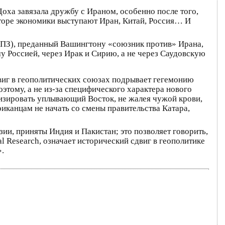
оха завязала дружбу с Ираном, особенно после того,
кторе экономики выступают Иран, Китай, Россия… И
ГПЗ), преданный Вашингтону «союзник против» Ирана,
му Россией, через Ирак и Сирию, а не через Саудовскую
виг в геополитических союзах подрывает гегемонию
тому, а не из-за специфического характера нового
изировать уплывающий Восток, не жалея чужой крови,
иканцам не начать со смены правительства Катара,
и, приняты Индия и Пакистан; это позволяет говорить,
 Research, означает исторический сдвиг в геополитике
».