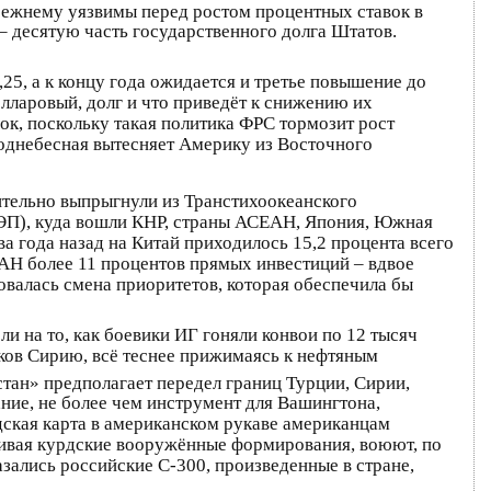
ежнему уязвимы перед ростом процентных ставок в
– десятую часть государственного долга Штатов.
25, а к концу года ожидается и третье повышение до
олларовый, долг и что приведёт к снижению их
ок, поскольку такая политика ФРС тормозит рост
Поднебесная вытесняет Америку из Восточного
мительно выпрыгнули из Транстихоокеанского
РЭП), куда вошли КНР, страны АСЕАН, Япония, Южная
а года назад на Китай приходилось 15,2 процента всего
АН более 11 процентов прямых инвестиций – вдвое
овалась смена приоритетов, которая обеспечила бы
на то, как боевики ИГ гоняли конвои по 12 тысяч
иков Сирию, всё теснее прижимаясь к нефтяным
ан» предполагает передел границ Турции, Сирии,
ание, не более чем инструмент для Вашингтона,
дская карта в американском рукаве американцам
живая курдские вооружённые формирования, воюют, по
азались российские С-300, произведенные в стране,