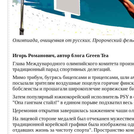
Олимпиада, очищенная от русских. Пророческий фел
Игорь Романович, автор блога Green Tea
Глава Международного олимпийского комитета произне
традиционный парад спортивных делегаций.
Мимо трибун, бугрясь бицепсами и трицепсами, шли 
посылали зрителям воздушные поцелуи горячие финск
бобслеисты и прошагали широкоплечие норвежские би
Затем популярный южнокорейский исполнитель PSY в 
"Опа гангнам стайл!" в едином порыве подхватил весь 
Церемония открытия завершилась зажжением чаши олим
На лицевой стороне медалей был отчеканен мужествен
традиционной корейской графики была изображена од
отдавших жизнь за чистоту спорта". Пространство ко