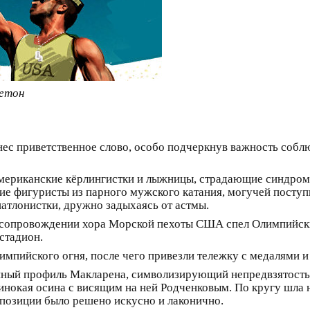
ьетон
с приветственное слово, особо подчеркнув важность соблюд
американские кёрлингистки и лыжницы, страдающие синдром
ие фигуристы из парного мужского катания, могучей посту
атлонистки, дружно задыхаясь от астмы.
сопровождении хора Морской пехоты США спел Олимпийский
стадион.
пийского огня, после чего привезли тележку с медалями и
ный профиль Макларена, символизирующий непредвзятость и 
инокая осина с висящим на ней Родченковым. По кругу шла
мпозиции было решено искусно и лаконично.