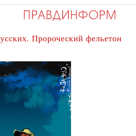
усских. Пророческий фельетон