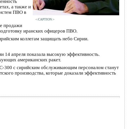
ленность
тах, а также и
систем ПВО в
<:CAPTION:>
ме продажи
и подготовку иранских офицеров ПВО.
сирийским коллегам защищать небо Сирии.
и 14 апреля показала высокую эффективность.
акующих американских ракет.
ы С-300 с сирийским обслуживающим персоналом станут
ского производства, которые доказали эффективность