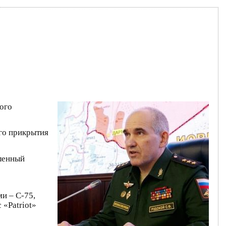
ного
ого прикрытия
вленный
и – С-75,
 «Patriot»