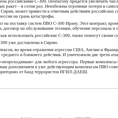
ена российскими С-300, Пентагону придется увеличить чис
ых ракет – в сотни раз. Неизбежны огромные потери в самоле
о Сирии, может привести к ответным действиям российских 
рессии на грань катастрофы.
т на поставку систем ПВО С-300 Ирану. Этот контракт, кро
ов, договор на обслуживание техники, обучение персонала 
 как использовать российские С-300, также помогут своим 
-300 уже доставлены в Сирию.
лексов, во время отражения агрессии США, Англии и Франци
среднего и ближнего действия. И уничтожили две трети ат
т «непроходимым» для любого агрессора. Первые комплекс
мым дополнением к уже действующим комплексам ПВО совет
ерриторию от банд террористов ИГИЛ-ДАЕШ.