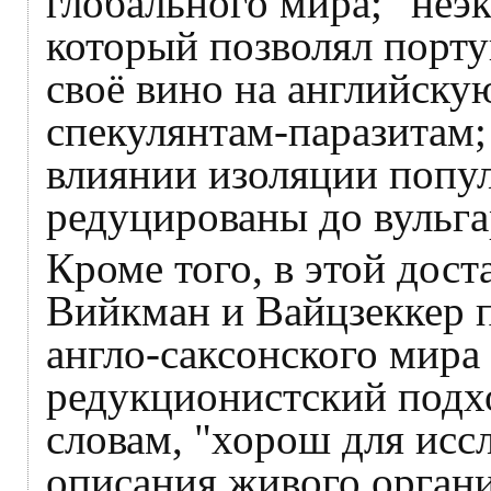
глобального мира; "неэ
который позволял порт
своё вино на английску
спекулянтам-паразитам;
влиянии изоляции попу
редуцированы до вульга
Кроме того, в этой дос
Вийкман и Вайцзеккер 
англо-саксонского мир
редукционистский подхо
словам, "хорош для иссл
описания живого органи