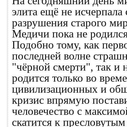
На сегодняшний день м
элита ещё не исчерпала 
разрушения старого ми
Медичи пока не родился
Подобно тому, как перв
последней волне страш
"чёрной смерти", так и 
родится только во врем
цивилизационных и общ
кризис впрямую постави
человечество с максимой
скатится к пресловуты