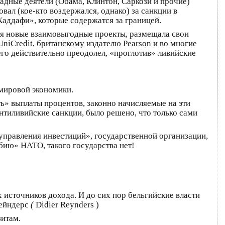
падные деятели (Обама, Клинтон, Саркози и прочие)
вал (кое-кто воздержался, однако) за санкции в
ддафи», которые содержатся за границей.
ая новые взаимовыгодные проекты, размещала свои
UniCredit, британскому издателю Pearson и во многие
его действительно преодолел, «проглотив» ливийские
мировой экономики.
ь» выплаты процентов, законно начисляемые на эти
нтиливийские санкции, было решено, что только сами
управления инвестиций», государственной организации,
бию» НАТО, такого государства нет!
 источников дохода. И до сих пор бельгийские власти
Рейндерс
(
Didier Reynders )
зитам.