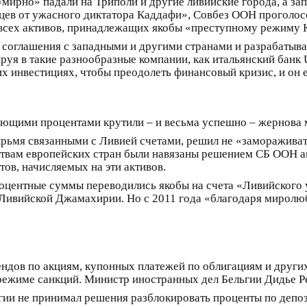
«мирно» падали на Триполи и другие ливийские города, а за
йцев от ужасного диктатора Каддафи», Совбез ООН проголосо
ех активов, принадлежащих якобы «преступному режиму Ка
 соглашения с западными и другими странами и разрабатыв
руя в такие разнообразные компании, как итальянский банк 
ких инвестициях, чтобы преодолеть финансовый кризис, и он 
гающими процентами крутили – и весьма успешно – жернова 
ырьмя связанными с Ливией счетами, решил не «замораживат
ьствам европейских стран были навязаны решением СБ ООН а
ов, начисляемых на эти активов.
оцентные суммы переводились якобы на счета «Ливийского 
 Ливийской Джамахирии. Но с 2011 года «благодаря миролю
ндов по акциям, купонных платежей по облигациям и других
 режиме санкций. Министр иностранных дел Бельгии Дидье 
ьгии не принимал решения разблокировать проценты по депо