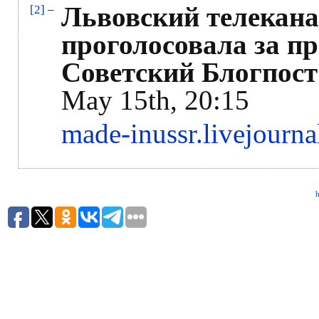
Львовский телекана
[2]
–
проголосовала за п
Советский Блогпост
May 15th, 20:15
made-inussr.livejourn
h