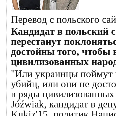
Перевод с польского са
Кандидат в польский 
перестанут поклонять
достойны того, чтобы 
цивилизованных наро
"Или украинцы поймут и
убийц, или они не дост
в ряды цивилизованных н
Jóźwiak, кандидат в деп
Kukiz'15, политик Нац