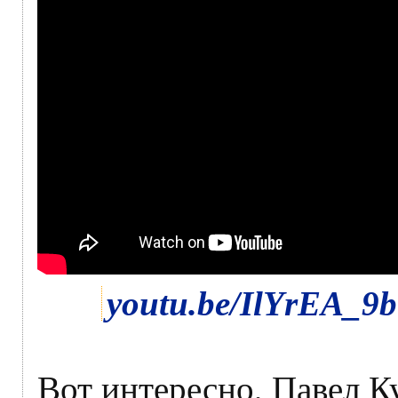
youtu.be/IlYrEA_9
Вот интересно, Павел Ку