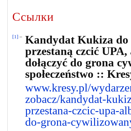
Ссылки
Kandydat Kukiza do 
[1]
–
przestaną czcić UPA, 
dołączyć do grona cy
społeczeństwo :: Kres
www.kresy.pl/wydarze
zobacz/kandydat-kukiz
przestana-czcic-upa-a
do-grona-cywilizowa