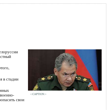
елоруссии
естный
того,
я в стадии
онных
<:CAPTION:>
 военно-
зопасить свои