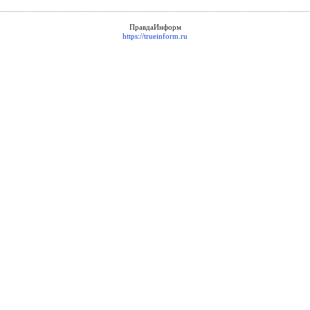
ПравдаИнформ
https://trueinform.ru