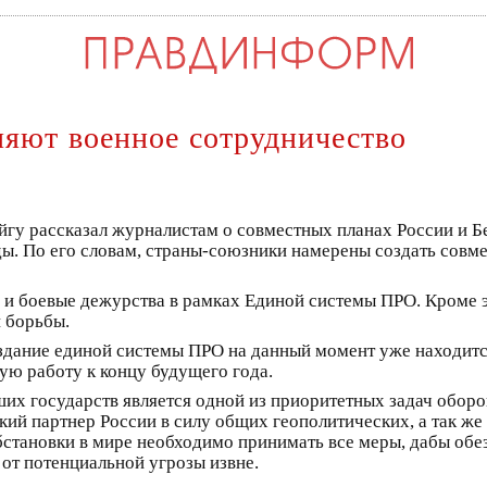
ляют военное сотрудничество
йгу рассказал журналистам о совместных планах России и Б
ы. По его словам, страны-союзники намерены создать совм
 и боевые дежурства в рамках Единой системы ПРО. Кроме э
 борьбы.
здание единой системы ПРО на данный момент уже находитс
ую работу к концу будущего года.
их государств является одной из приоритетных задач обор
ий партнер России в силу общих геополитических, а так же
бстановки в мире необходимо принимать все меры, дабы обе
от потенциальной угрозы извне.