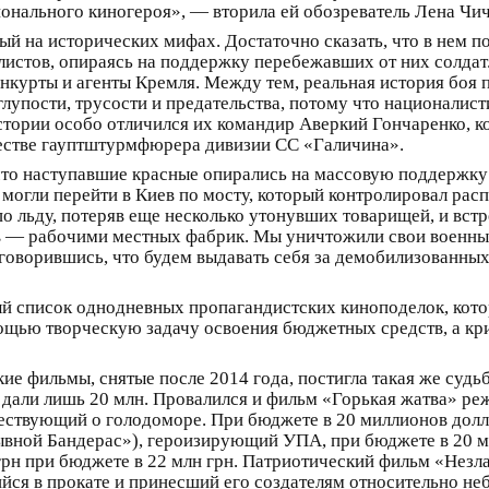
ионального киногероя», — вторила ей обозреватель Лена Чи
 на исторических мифах. Достаточно сказать, что в нем по
истов, опираясь на поддержку перебежавших от них солдат.
нкурты и агенты Кремля. Между тем, реальная история боя
лупости, трусости и предательства, потому что националис
стории особо отличился их командир Аверкий Гончаренко, к
честве гауптштурмфюрера дивизии СС «Галичина».
то наступавшие красные опирались на массовую поддержку м
е могли перейти в Киев по мосту, который контролировал р
о льду, потеряв еще несколько утонувших товарищей, и вст
 — рабочими местных фабрик. Мы уничтожили свои военные 
говорившись, что будем выдавать себя за демобилизованных
 список однодневных пропагандистских киноподелок, котор
щью творческую задачу освоения бюджетных средств, а кри
е фильмы, снятые после 2014 года, постигла такая же судь
ы дали лишь 20 млн. Провалился и фильм «Горькая жатва» р
ствующий о голодоморе. При бюджете в 20 миллионов долла
вной Бандерас»), героизирующий УПА, при бюджете в 20 мл
грн при бюджете в 22 млн грн. Патриотический фильм «Незла
ийся в прокате и принесший его создателям относительно 