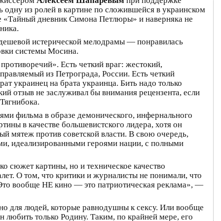
режиссером
Алексеем Шапаревым
при поддержке
ь одну из ролей в картине по сложившейся в украинском
ме «Тайный дневник Симона Петлюры» и наверняка не
ника.
и дешевой истерической мелодрамы — понравилась
овки системы Мосина.
 противоречий». Есть четкий враг: жестокий,
правляемый из Петрограда, России. Есть четкий
ат украинец на брата украинца. Бить надо только
кий отзыв не заслуживал бы внимания рецензента, если
 Тягнибока.
ями фильма в образе демонического, инфернального
тины в качестве большевистского лидера, хотя он
ый мятеж против советской власти. В свою очередь,
и, идеализированными героями нации, с полными
ко сюжет картины, но и техническое качество
лет. О том, что критики и журналисты не понимали, что
. Это вообще НЕ кино — это патриотическая реклама», —
ино для людей, которые равнодушны к сексу. Или вообще
 любить только Родину. Таким, по крайней мере, его