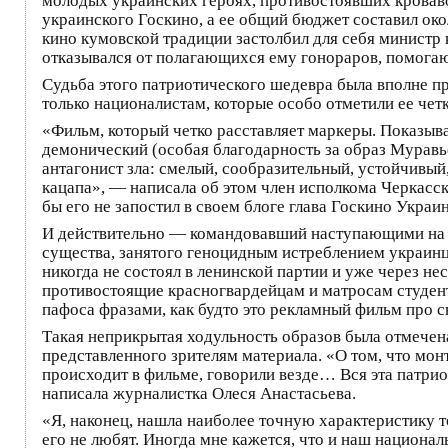
молодых украинских героях, противостоявших кровав
украинского Госкино, а ее общий бюджет составил око
кино кумовской традиции застолбил для себя министр
отказывался от полагающихся ему гонораров, помога
Судьба этого патриотического шедевра была вполне п
только националистам, которые особо отметили ее че
«Фильм, который четко расставляет маркеры. Показывае
демонический (особая благодарность за образ Муравье
антагонист зла: смелый, сообразительный, устойчивы
кацапа», — написала об этом член исполкома Черкасск
бы его не запостил в своем блоге глава Госкино Укра
И действительно — командовавший наступающими на 
существа, занятого геноцидным истреблением украинце
никогда не состоял в ленинской партии и уже через н
противостоящие красногвардейцам и матросам студе
пафоса фразами, как будто это рекламный фильм про с
Такая неприкрытая ходульность образов была отмечена
представленного зрителям материала. «О том, что монт
происходит в фильме, говорили везде… Вся эта патрио
написала журналистка Олеся Анастасьева.
«Я, наконец, нашла наиболее точную характеристику т
его не любят. Иногда мне кажется, что и наш национа