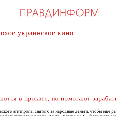
охое украинское кино
ются в прокате, но помогают зарабат
ского агитпропа, снятого за народные деньги, чтобы еще р