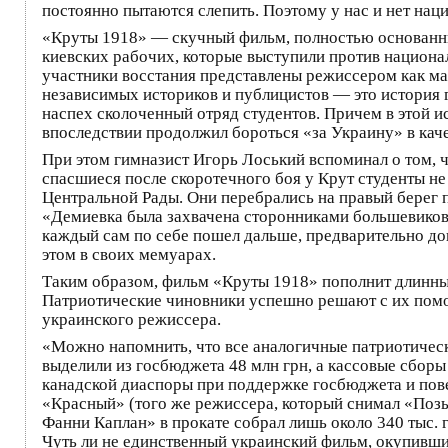
постоянно пытаются слепить. Поэтому у нас и нет нац
«Круты 1918» — скучный фильм, полностью основанный
киевских рабочих, которые выступили против национал
участники восстания представлены режиссером как ма
независимых историков и публицистов — это история г
наспех сколоченный отряд студентов. Причем в этой и
впоследствии продолжил бороться «за Украину» в ка
При этом гимназист Игорь Лоський вспоминал о том, ч
спасшиеся после скоротечного боя у Крут студенты н
Центральной Рады. Они перебрались на правый берег п
«Демиевка была захвачена сторонниками большевиков
каждый сам по себе пошел дальше, предварительно до
этом в своих мемуарах.
Таким образом, фильм «Круты 1918» пополнит длинный
Патриотические чиновники успешно решают с их помо
украинского режиссера.
«Можно напомнить, что все аналогичные патриотически
выделили из госбюджета 48 млн грн, а кассовые сбор
канадской диаспоры при поддержке госбюджета и пове
«Красный» (того же режиссера, который снимал «Позы
Фанни Каплан» в прокате собрал лишь около 340 тыс. 
Чуть ли не единственный украинский фильм, окупивш