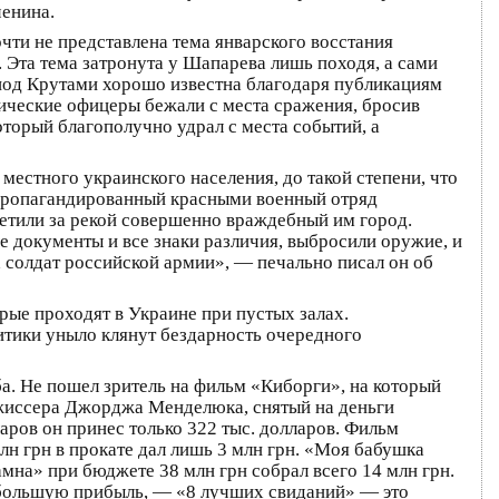
ченина.
чти не представлена тема январского восстания
 Эта тема затронута у Шапарева лишь походя, а сами
 под Крутами хорошо известна благодаря публикациям
тические офицеры бежали с места сражения, бросив
оторый благополучно удрал с места событий, а
естного украинского населения, до такой степени, что
аспропагандированный красными военный отряд
ретили за рекой совершенно враждебный им город.
документы и все знаки различия, выбросили оружие, и
 солдат российской армии», — печально писал он об
ые проходят в Украине при пустых залах.
тики уныло клянут бездарность очередного
ба. Не пошел зритель на фильм «Киборги», на который
ежиссера Джорджа Менделюка, снятый на деньги
ров он принес только 322 тыс. долларов. Фильм
н грн в прокате дал лишь 3 млн грн. «Моя бабушка
мна» при бюджете 38 млн грн собрал всего 14 млн грн.
небольшую прибыль, — «8 лучших свиданий» — это