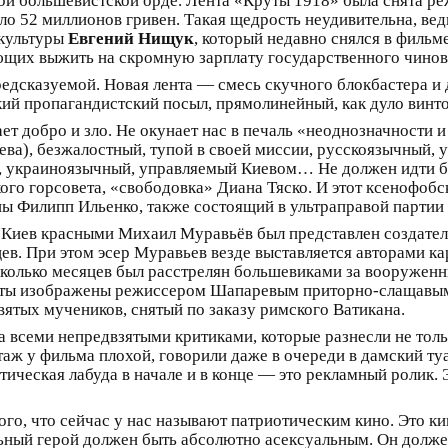
ой большевистской орде. Лента «Круты 1918» была снята 
ло 52 миллионов гривен. Такая щедрость неудивительна, вед
 культуры
Евгений Нищук
, который недавно снялся в филь
ющих выжить на скромную зарплату государственного чинов
редсказуемой. Новая лента — смесь скучного блокбастера 
ткий пропагандистский посыл, прямолинейный, как дуло винт
т добро и зло. Не окунает нас в печаль «неоднозначности и
ва), безжалостный, тупой в своей миссии, русскоязычный, у
й, украиноязычный, управляемый Киевом… Не должен идти бр
ого горсовета, «свободовка» Диана Тяско. И этот ксенофобс
ины Филипп Ильенко, также состоящий в ультраправой партии
Киев красными Михаил Муравьёв был представлен создател
в. При этом эсер Муравьев везде выставляется авторами кар
есколько месяцев был расстрелян большевиками за вооруженн
нты изображены режиссером Шапаревым приторно-слащавым
вятых мучеников, снятый по заказу римского Ватикана.
 всеми непредвзятыми критиками, которые разнесли не толь
аж у фильма плохой, говорили даже в очереди в дамский туа
тическая лабуда в начале и в конце — это рекламный ролик
ого, что сейчас у нас называют патриотическим кино. Это к
льный герой должен быть абсолютно асексуальным. Он должен