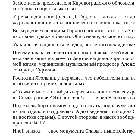
Заместитель председателя Кировоградского облсовет
сообщил в социальных сетях.
«Треба, щоби воно [речь о Д. Гордоне] здохло — слі
журналист пост высокопоставленного чиновника, посл
Возмущение господина Гордона понятно, хотя остаётс
из страны и даже убивали. Объяснение, на мой взгляд
Украинская национальная идея, после того как «деко
Почему так развеселил сторонних наблюдателей киевс
нем как в капле воды — от финтов национал-приспос
мой взгляд, украинский музыкальный продюсер
Алекс
товарища
Суркова
.
Господин Ягольник утверждает, что победительница н
изобличил и прочих нелояльных.
«Скажите мне, кто-нибудь верит, что единственная ук
из Симферополя? Это нонсенс!» — заявил Ягольник в
Под «коллаборантками», надо полагать, подразумевае
их запоздало и поздравляю. А до сведения господина 
на востоке страны). С другой стороны, в каких вооб
происки ФСБ?
Иной эпизод — снос монумента Славы в ныне действующ