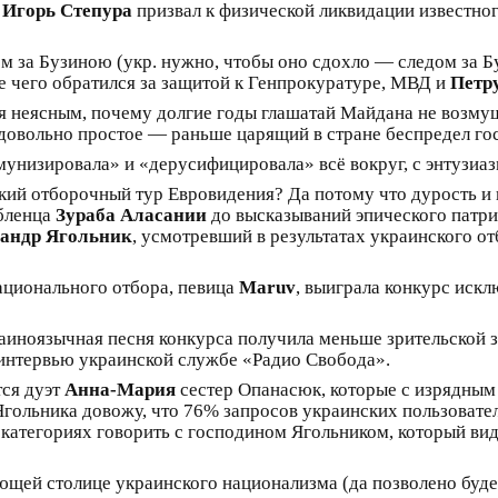
а
Игорь Степура
призвал к физической ликвидации известно
дом за Бузиною (укр. нужно, чтобы оно сдохло — следом за 
е чего обратился за защитой к Генпрокуратуре, МВД и
Петр
я неясным, почему долгие годы глашатай Майдана не возмуща
, довольно простое — раньше царящий в стране беспредел го
ммунизировала» и «дерусифицировала» всё вокруг, с энтузи
кий отборочный тур Евровидения? Да потому что дурость и 
обленца
Зураба Аласании
до высказываний эпического патр
андр Ягольник
, усмотревший в результатах украинского о
ационального отбора, певица
Maruv
, выиграла конкурс иск
раиноязычная песня конкурса получила меньше зрительской 
 интервью украинской службе «Радио Свобода».
тся дуэт
Анна-Мария
сестер Опанасюк, которые с изрядным
Ягольника довожу, что 76% запросов украинских пользовател
ще категориях говорить с господином Ягольником, который 
ей столице украинского национализма (да позволено будет 