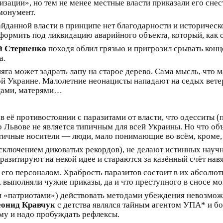
изации», но тем не менее местные власти приказали его сн
монумент.
айданной власти в принципе нет благодарности и историческ
рмить под ликвидацию аварийного объекта, который, как ок
й Стерненко
походя облил грязью и пригрозил срывать кон
а.
яга может задрать лапу на старое дерево. Сама мысль, что 
ой Украине. Малолетние неонацисты нападают на седых вете
тцами, матерями…
 её противостоянии с паразитами от власти, что одесситы (п
 Львове не является типичным для всей Украины. Но что объ
тичные носители — люди, мало понимающие во всём, кроме,
исключением диковатых рекордов), не делают истинных науч
зитируют на некой идее и стараются за казённый счёт навя
 его персоналом. Храбрость паразитов состоит в их абсолют
у, выполняли чужие приказы, да и что преступного в сносе м
 «патриотами») действовать методами убеждения невозможно
онид Кравчук
с детства являлся тайным агентом УПА* и бо
ему и надо пробуждать рефлексы.