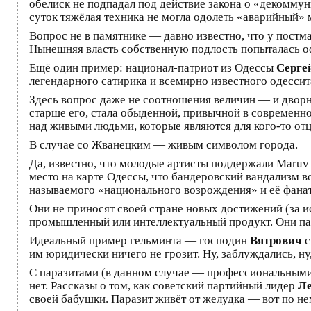
обелиск не подпадал под действие закона о «декоммун
суток тяжёлая техника не могла одолеть «аварийный» 
Вопрос не в памятнике — давно известно, что у постм
Нынешняя власть собственную подлость попыталась офо
Ещё один пример: национал-патриот из Одессы
Серге
легендарного сатирика и всемирно известного одессит
Здесь вопрос даже не соотношения величин — и дворн
старше его, стала обыденной, привычной в современн
над живыми людьми, которые являются для кого-то о
В случае со Жванецким — живым символом города.
Да, известно, что молодые артисты поддержали Maruv в
место на карте Одессы, что бандеровский вандализм во
называемого «национального возрождения» и её фана
Они не приносят своей стране новых достижений (за 
промышленный или интеллектуальный продукт. Они пара
Идеальный пример гельминта — господин
Вятрович
с
им юридически ничего не грозит. Ну, заблуждались, н
С паразитами (в данном случае — профессиональными
нет. Рассказы о том, как советский партийный лидер
Ле
своей бабушки. Паразит живёт от желудка — вот по н