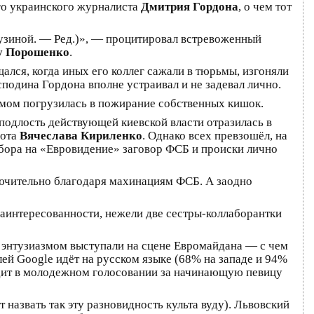
го украинского журналиста
Дмитрия Гордона
, о чем тот
Бузиной. — Ред.)», — процитировал встревоженный
у Порошенко
.
лся, когда иных его коллег сажали в тюрьмы, изгоняли
сподина Гордона вполне устраивал и не задевал лично.
азмом погрузилась в пожирание собственных кишок.
подлость действующей киевской власти отразилась в
иота
Вячеслава Кириленко
. Однако всех превзошёл, на
тбора на «Евровидение» заговор ФСБ и происки лично
лючительно благодаря махинациям ФСБ. А заодно
заинтересованности, нежели две сестры-коллаборантки
 энтузиазмом выступали на сцене Евромайдана — с чем
ей Google идёт на русском языке (68% на западе и 94%
видит в молодежном голосовании за начинающую певицу
назвать так эту разновидность культа вуду). Львовский