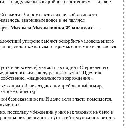
ести — ввиду якобы «аварийного состояния» — и двое
ой памяти. Вопрос в патологической лживости.
азалось, аварийным вовсе и не являлся.
церты
Михаила Михайловича Жванецкого
—
малолетний упырёнок может оскорбить человека много
ранов, силой захватывают храмы, системно издеваются
усть и не все-все) указали господину Стерненко его
единяет все эти с виду разные случаи? Идея так
 собственно, «национального возрождения».
ных открытий, не создают востребованный в мире
зать её обществу.
ной безнаказанности. И даже если власть поменяется,
онумента?
, поскольку убеждений у них как таковых не было и
рцом за независимость, пусть сей дедушка оставит для