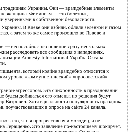
ым традициям Украины. Они — враждебные элементы
 не женщина. Феминизм — это болезнь», —
чи уверенными в собственной безопасности.
 Украины. В Киеве они избили, облили зеленкой и газом
лаз, а затем то же самое произошло во Львове и
ше — неспособностью полиции сразу нескольких
жны расследовать все сообщения о нападениях,
анизации Amnesty International Україна Оксана
ти.
лишмента, который крайне враждебно относится к
нном уровне «коммунистический» «просоветский»
страной-агрессором. Эта синхронность в праздновании
ше будем добиваться его отмены, но решения будут
р Вятрович. Хотя в реальности популярность праздника
в, поучаствовавших в опросе на сайте 24 канала,
 за то, что я прогрессивная и молодец, и не
на Геращенко. Это заявление по-настоящему шокирует,
ржество общественного прогресса. Однако в