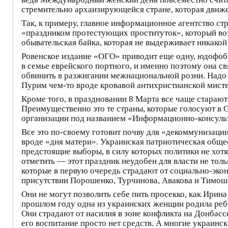
стремительно архаизирующейся стране, которая движе
Так, к примеру, главное информационное агентство 
«праздником протестующих проституток», который во
обывательская байка, которая не выдерживает никакой
Ровенское издание «ОГО» приводит еще одну, юдофобск
в семье еврейского портного, и именно поэтому она с
обвинить в разжигании межнациональной розни. Надо 
Пурим чем-то вроде кровавой антихристианской мисте
Кроме того, в праздновании 8 Марта все чаще старают
Преимущественно это те страны, которые голосуют в 
организации под названием «Информационно-консульта
Все это по-своему готовит почву для «декоммунизации»
вроде «дня матери». Украинская патриотическая общес
предстоящие выборы, в силу которых политики не хот
отметить — этот праздник неудобен для власти не тол
которые в первую очередь страдают от социально-экон
присутствии Порошенко, Турчинова, Авакова и Тимоше
Они не могут позволить себе пить просекко, как Ирина
прошлом году одна из украинских женщин родила ребен
Они страдают от насилия в зоне конфликта на Донбассе
его воспитание просто нет средств. А многие украин