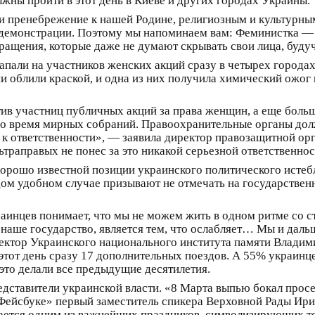
жны пройти в этот день в Киеве и других городах Украины.
и пренебрежение к нашей Родине, религиозным и культурн
а демонстрации. Поэтому мы напоминаем вам: Феминистка —
ращения, которые даже не думают скрывать свои лица, буду
апали на участников женских акций сразу в четырех городах
и облили краской, и одна из них получила химический ожог г
ив участниц публичных акций за права женщин, а еще боль
во время мирных собраний. Правоохранительные органы дол
к ответственности», — заявила директор правозащитной орг
траправых не понес за это никакой серьезной ответственнос
орошо известной позиции украинского политического истеб
дом удобном случае призывают не отмечать на государстве
краинцев понимает, что мы не можем жить в одном ритме со 
ь наше государство, является тем, что ослабляет… Мы и даль
ектор Украинского национального института памяти Владими
этот день сразу 17 дополнительных поездов. А 55% украинце
к это делали все предыдущие десятилетия.
тавители украинской власти. «8 Марта выпью бокал просекко
«Фейсбуке» первый заместитель спикера Верховной Рады Ири
ется одним из важнейших праздников, символизирующих то