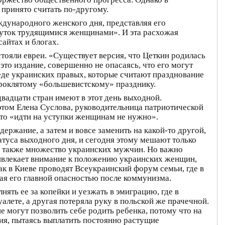
 принято считать по-другому.
дународного женского дня, представляя его
туток трудящимися женщинами». И эта расхожая
айтах и блогах.
тояли евреи. «Существует версия, что Цеткин родилась
это издание, совершенно не опасаясь, что его могут
еде украинских правых, которые считают празднование
проклятому «большевистскому» празднику.
вадцати стран имеют в этот день выходной.
этом Елена Суслова, руководительница патриотической
что «идти на уступки женщинам не нужно».
ержание, а затем и вовсе заменить на какой-то другой,
атуса выходного дня, и сегодня этому мешают только
а также множество украинских мужчин. Но важно
привлекает внимание к положению украинских женщин,
ак в Киеве проводят Всеукраинский форум семьи, где в
ая его главной опасностью после коммунизма.
ять ее за копейки и уезжать в эмиграцию, где в
лете, а другая потеряла руку в польской же прачечной.
е могут позволить себе родить ребенка, потому что на
ия, пытаясь выплатить постоянно растущие