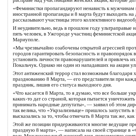
расправе над участницами женских акций, которые дол
«Феминистки пропагандируют ненависть к мужчинам 
иностранной пропаганды и 8 марта будут выходить н
рассказывают участницы этого коллективного видеооб
И неудивительно, ведь в прошлом году ультраправые н
пять человек, в Ужгороде участниц феминистской акци
Мариуполе.
«Мы чрезвычайно озабочены открытой агрессией прот
городов гарантировать безопасность и правопорядок 
установить личности правонарушителей и привлечь их 
Покальчук. Однако ни один из нападавших на акции уль
Этот антиженский террор стал возможным благодаря х
празднованию 8 Марта, — его представители при каж
праздник, лишив его статуса выходного дня.
«Что касается 8 Марта, то я думаю, что все больше у
каких-то дат со страной, которая пытается уничтожит
принимать народные депутаты», — заявил об этом дир
так велика, что «Укрзализныце» пришлось запустить в 
высказались за то, чтобы отмечать 8 Марта так же, ка
Этой же позиции придерживаются многие ведущие предс
праздную 8 марта», — написала на своей странице в 
ведь Международный женский день повсеместно счита