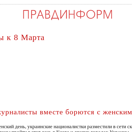
ы к 8 Марта
журналисты вместе борются с женски
нский день, украинские националистки разместили в сети с