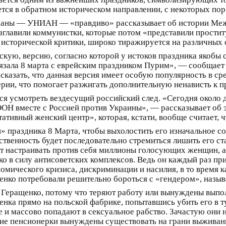
тся в обратном историческом направлении, с некоторых пор
страны — УНИАН — «правдиво» рассказывает об истории Меж
зглавили коммунистки, которые потом «представили прости
 исторической критики, широко тиражируется на различных с
ую, версию, согласно которой у истоков праздника якобы с
вязала 8 марта с еврейским праздником Пурим», — сообщает 
сказать, что данная версия имеет особую популярность в ср
рии, что помогает разжигать дополнительную ненависть к 
ся усмотреть вездесущий российский след. «Сегодня около д
ООН вместе с Россией против Украины», — рассказывает об 
тивный женский центр», которая, кстати, вообще считает, 
 праздника 8 Марта, чтобы выхолостить его изначальное сод
твенность будет последовательно стремиться лишить его ст
ят настраивать против себя миллионы голосующих женщин, 
ько в силу антисоветских комплексов. Ведь он каждый раз 
омического кризиса, дискриминации и насилия, в то время к
нко потребовали решительно бороться с «гендером», назыв
 Геращенко, потому что теряют работу или вынуждены выполн
ка прямо на польской фабрике, попытавшись убить его в туа
 и массово попадают в сексуальное рабство. Зачастую они н
ские пенсионерки вынуждены существовать на грани выживан