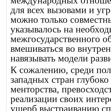
международных отношен
для всех вызовами и уг
можно только совместн
указывалось на необхо
межгосударственного о
вмешиваться во внутрен
навязывать модели разв
К сожалению, среди пол
западных стран глубоко
менторства, превосходс
реализации своих инте
ущерб выстраиванию сп