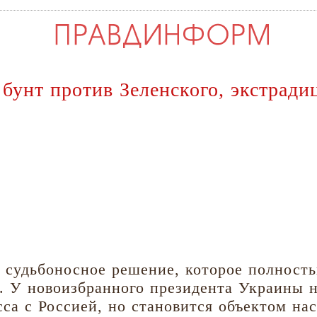
, бунт против Зеленского, экстрад
л судьбоносное решение, которое полнос
е. У новоизбранного президента Украины 
са с Россией, но становится объектом на