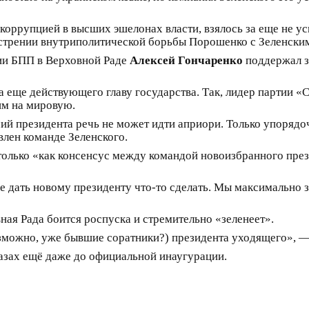
коррупцией в высших эшелонах власти, взялось за еще не ус
стрении внутриполитической борьбы Порошенко с Зеленски
кции БПП в Верховной Раде
Алексей Гончаренко
поддержал з
а еще действующего главу государства. Так, лидер партии «
им на мировую.
й президента речь не может идти априори. Только упорядо
авлен команде Зеленского.
 только «как консенсус между командой новоизбранного пре
не дать новому президенту что-то сделать. Мы максимально 
ная Рада боится роспуска и стремительно «зеленеет».
можно, уже бывшие соратники?) президента уходящего», — 
азах ещё даже до официальной инаугурации.