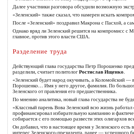
Далее участники разговора обсудили возможную экс
«Зеленский» также сказал, что намерен искать компр
После «Зеленский» поздравил Макрона с Пасхой, а сам
Однако вряд ли Зеленский решится на компромисс с М
главное, против этого власти США.
Разделение труда
Действующий глава государства Петр Порошенко предс
разделили, считает политолог
Ростислав Ищенко
.
«Зеленский будет народ окучивать, а Коломойский — в
Порошенко… Имя у него другое, фамилия. По большому
Зеленского от правления его предшественника.
По мнению аналитика, новый глава государства не буд
«Классный парень Вова Зеленский всю жизнь работал 
профинансировал избирательную кампанию и фактичес
собирается с его помощью развести этих олигархов вс
Он добавил, что в настоящее время у Зеленского есть 
интерес Зеленского-президента, ранее — успешного б