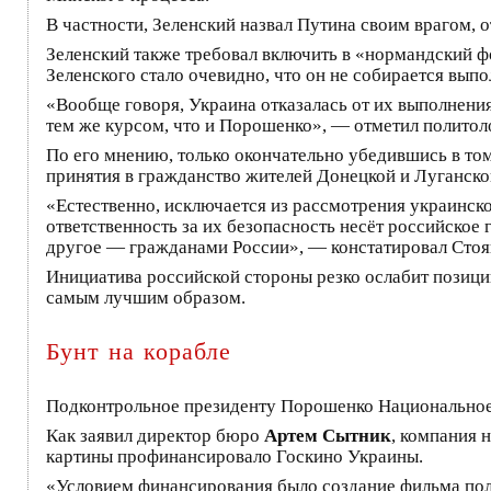
В частности, Зеленский назвал Путина своим врагом, 
Зеленский также требовал включить в «нормандский ф
Зеленского стало очевидно, что он не собирается вып
«Вообще говоря, Украина отказалась от их выполнения
тем же курсом, что и Порошенко», — отметил полито
По его мнению, только окончательно убедившись в том
принятия в гражданство жителей Донецкой и Луганско
«Естественно, исключается из рассмотрения украинско
ответственность за их безопасность несёт российско
другое — гражданами России», — констатировал Стоя
Инициатива российской стороны резко ослабит позиции
самым лучшим образом.
Бунт на корабле
Подконтрольное президенту Порошенко Национальное
Как заявил директор бюро
Артем Сытник
, компания 
картины профинансировало Госкино Украины.
«Условием финансирования было создание фильма полно