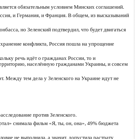
 является обязательным условием Минских соглашений.
сия, и Германия, и Франция. В общем, из высказываний
нбасса, но Зеленский подтвердил, что будет двигаться
сохранение конфликта, Россия пошла на упрощение
льку речь идёт о гражданах России, то и
 территорию, населённую гражданами Украины, и совсем
т. Между тем дела у Зеленского на Украине идут не
сследование против Зеленского.
тал» снимала фильм «Я, ты, он, она», 49% бюджета
овие не выполнила, а значит, допустила растрату