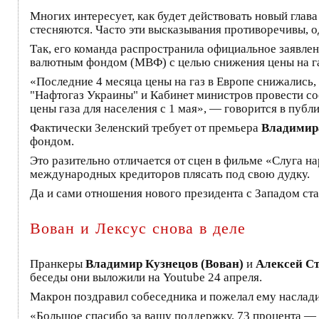
Многих интересует, как будет действовать новый глав
стесняются. Часто эти высказывания противоречивы, о
Так, его команда распространила официальное заявле
валютным фондом (МВФ) с целью снижения цены на газ
«Последние 4 месяца цены на газ в Европе снижались,
"Нафтогаз Украины" и Кабинет министров провести с
цены газа для населения с 1 мая», — говорится в пуб
Фактически Зеленский требует от премьера
Владимир
фондом.
Это разительно отличается от сцен в фильме «Слуга н
международных кредиторов плясать под свою дудку.
Да и сами отношения нового президента с Западом ст
Вован и Лексус снова в деле
Пранкеры
Владимир Кузнецов (Вован)
и
Алексей Ст
беседы они выложили на Youtube 24 апреля.
Макрон поздравил собеседника и пожелал ему наслади
«Большое спасибо за вашу поддержку, 73 процента — я