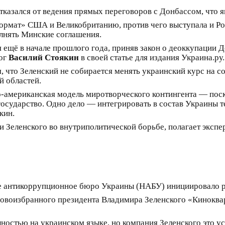
отказался от ведения прямых переговоров с Донбассом, что
ормат» США и Великобританию, против чего выступала и Рос
олнять Минские соглашения.
 ещё в начале прошлого года, приняв закон о деоккупации До
лог
Василий Стоякин
в своей статье для издания Украина.ру.
, что Зеленский не собирается менять украинский курс на 
й областей.
-американская модель миротворческого контингента — поско
е государство. Одно дело — интегрировать в состав Украины
кин.
 Зеленского во внутриполитической борьбе, полагает экспер
 антикоррупционное бюро Украины (НАБУ) инициировало ра
новоизбранного президента Владимира Зеленского «Киноквар
стью на украинском языке, но компания Зеленского это усл