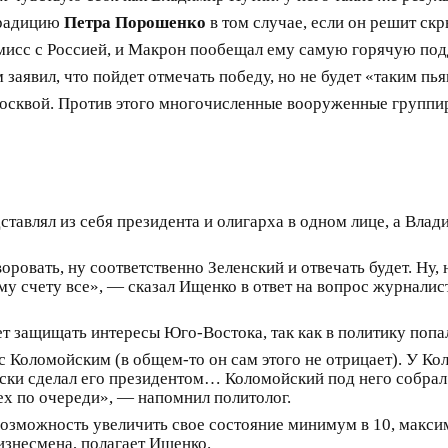
традицию
Петра Порошенко
в том случае, если он решит ск
омисс с Россией, и Макрон пообещал ему самую горячую под
 заявил, что пойдет отмечать победу, но не будет «таким п
осквой. Против этого многочисленные вооруженные группир
тавлял из себя президента и олигарха в одном лице, а Вла
оровать, ну соответственно Зеленский и отвечать будет. Ну,
 счету все», — сказал Ищенко в ответ на вопрос журналиста
ет защищать интересы Юго-Востока, так как в политику попа
с Коломойским (в общем-то он сам этого не отрицает). У К
ки сделал его президентом… Коломойский под него собрал
ех по очереди», — напомнил политолог.
возможность увеличить свое состояние минимум в 10, максим
изнесмена, полагает Ищенко.