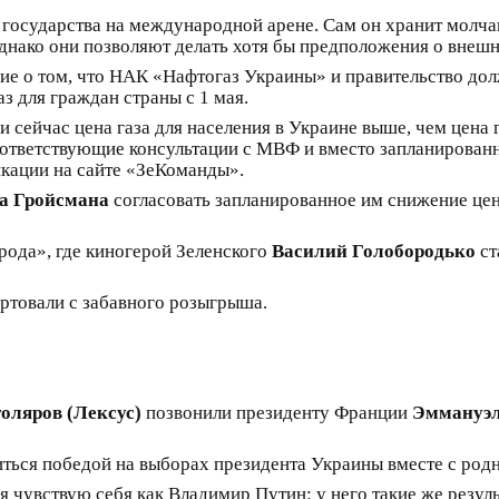
а государства на международной арене. Сам он хранит молча
днако они позволяют делать хотя бы предположения о внешн
ние о том, что НАК «Нафтогаз Украины» и правительство д
 для граждан страны с 1 мая.
 и сейчас цена газа для населения в Украине выше, чем цен
оответствующие консультации с МВФ и вместо запланирова
ликации на сайте «ЗеКоманды».
а Гройсмана
согласовать запланированное им снижение це
арода», где киногерой Зеленского
Василий Голобородько
ст
артовали с забавного розыгрыша.
оляров (Лексус)
позвонили президенту Франции
Эммануэ
ться победой на выборах президента Украины вместе с род
 чувствую себя как Владимир Путин: у него такие же резул