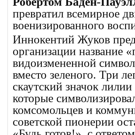
Робертом Баден-Пауэл
превратил всемирное дв
военизированного воспи
Иннокентий Жуков пред
организации название «
видоизмененной символ
вместо зеленого. Три л
скаутский значок лилии
которые символизировал
комсомольцев и коммун
советской пионерии ост
«Будь готов!», с ответом