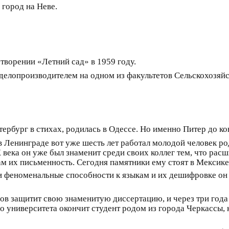
город на Неве.
отворении «Летний сад» в 1959 году.
 делопроизводителем на одном из факультетов Сельскохозяйс
тербург в стихах, родилась в Одессе. Но именно Питер до к
в Ленинграде вот уже шесть лет работал молодой человек р
Х века он уже был знаменит среди своих коллег тем, что ра
 их письменность. Сегодня памятники ему стоят в Мексике
и феноменальные способности к языкам и их дешифровке он 
озов защитит свою знаменитую диссертацию, и через три год
о университета окончит студент родом из города Черкассы,