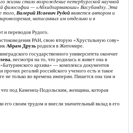
его жизни стало возрождение петербургской научной
ской философии — «Абхидхармакоши» Васубандху. Эта
е того,
Валерий Исаевич Рудой
является автором и
ировоззрения, написанных им отдельно и в
от и переводов Рудого.
 востоковедения РАН, свою вторую «Хрустальную сову»
ник
Абрам Друзь
родился в Житомире.
нинградского государственного университета окончит
лева
, несмотря на то, что родилась и живет она в
е «Батуринского архива» — комплекса документов
и прочих регалий российского ученого есть и такое
ге не только во времена империи. Пишется она там и
 что под Каменец-Подольским, женщина, которая
 его своим трудом и внесли значительный вклад в его