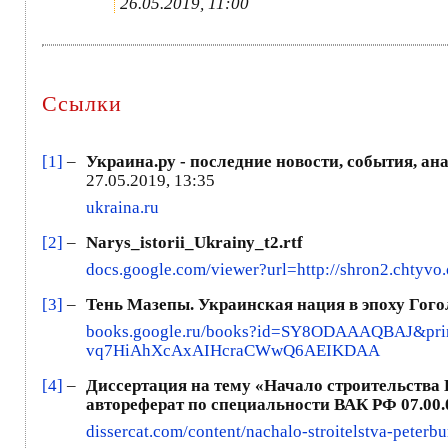
26.05.2019, 11:00
Ссылки
[1]
–
Украина.ру - последние новости, события, ан
27.05.2019, 13:35
ukraina.ru
[2]
–
Narys_istorii_Ukrainy_t2.rtf
docs.google.com/viewer?url=http://shron2.chtyvo
[3]
–
Тень Мазепы. Украинская нация в эпоху Гогол
books.google.ru/books?id=SY8ODAAAQBAJ&pri
vq7HiAhXcAxAIHcraCWwQ6AEIKDAA
[4]
–
Диссертация на тему «Начало строительства П
автореферат по специальности ВАК РФ 07.00.
dissercat.com/content/nachalo-stroitelstva-pete