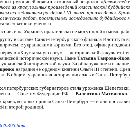
точных рукописей появится скромный некролог.
«Делом всей 
одного из краеугольных произведений классической буддий
им исследованием разделов I-VI этого произведения. Кром
огических работ, посвященных исследованию буддийского м
сали соратники ученого.
России, и на Украине, практически не могут пройти мимо раб
 группу в составе Санкт-Петербургского филиала Института
 впрочем, с украинскими корнями. Его отец, офицер-подвод
ою первую «Хрустальную сову» — исторический факультет Ле
краинской исторической науки. Ныне
Татьяна Таирова-Яков
к украинской исторической науки. За обнаружение и издани
щенко
наградил ее орденом княгини Ольги ΙΙΙ степени. Сред
ва». В общем, украинская история писалась в Санкт-Петербур
хся петербургских губернаторов стала уроженка Шепетовки,
ламента — Советом Федерации РФ —
Валентина Матвиенко
.
 краев, которых принял Санкт-Петербург — и они прославили
ей и второй родиной.
3679395.html