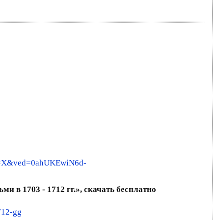
sa=X&ved=0ahUKEwiN6d-
 в 1703 - 1712 гг.», скачать бесплатно
712-gg