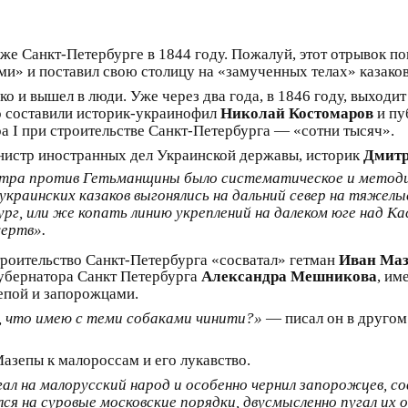
же Санкт-Петербурге в 1844 году. Пожалуй, этот отрывок по
ми» и поставил свою столицу на «замученных телах» казаков
ко и вышел в люди. Уже через два года, в 1846 году, выход
о составили историк-украинофил
Николай Костомаров
и п
а I при строительстве Санкт-Петербурга — «сотни тысяч».
инистр иностранных дел Украинской державы, историк
Дмитр
тра против Гетьманщины было систематическое и методиче
украинских казаков выгонялись на дальний север на тяжел
г, или же копать линию укреплений на далеком юге над Ка
ертв».
роительство Санкт-Петербурга «сосватал» гетман
Иван Маз
губернатора Санкт Петербурга
Александра Мешникова
, им
епой и запорожцами.
, что имею с теми собаками чинити?»
— писал он в другом
зепы к малороссам и его лукавство.
лгал на малорусский народ и особенно чернил запорожцев,
ся на суровые московские порядки, двусмысленно пугал их