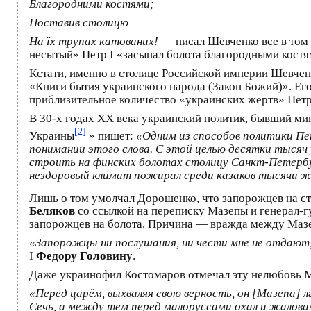
Благородними костями;
Поставив столицю
На їх трупах катованих!
— писал Шевченко все в том 
несытый» Петр I «засыпал болота благородными костя
Кстати, именно в столице Российской империи Шевчен
«Книги бытия украинского народа (Закон Божий)». Ег
приблизительное количество «украинских жертв» Петр
В 30-х годах ХХ века украинский политик, бывший м
[2]
Украины
» пишет:
«Одним из способов политики Пе
понимании этого слова. С этой целью десятки тысяч 
строить на финских болотах столицу Санкт-Петербур
нездоровый климат пожирал среди казаков тысячи ж
Лишь о том умолчал Дорошенко, что запорожцев на ст
Беляков
со ссылкой на переписку Мазепы и генерал-
запорожцев на болота. Причина — вражда между Маз
«Запорожцы ни послушания, ни чести мне не отдают
I
Федору Головину
.
Даже украинофил Костомаров отмечал эту нелюбовь Ма
«Перед царём, выхваляя свою верность, он [Мазепа] 
Сечь, а между тем перед малоруссами охал и жаловал