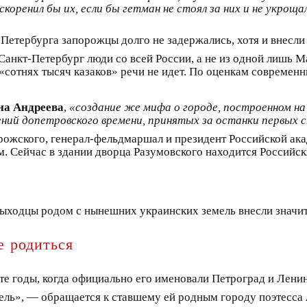
оренил бы их, если бы гетман не стоял за них и не укрощал
-Петербурга запорожцы долго не задержались, хотя и внесли
анкт-Петербург люди со всей России, а не из одной лишь М
 «сотнях тысяч казаков» речи не идет. По оценкам современ
на Андреева
,
«создание же мифа о городе, построенном на
ений допетровского времени, принятых за останки первых
орожского, генерал-фельдмаршал и президент Российской ак
м. Сейчас в здании дворца Разумовского находится Российс
 выходцы родом с нынешних украинских земель внесли значи
е родиться
те годы, когда официально его именовали Петроград и Лени
апрель», — обращается к ставшему ей родным городу поэтесса