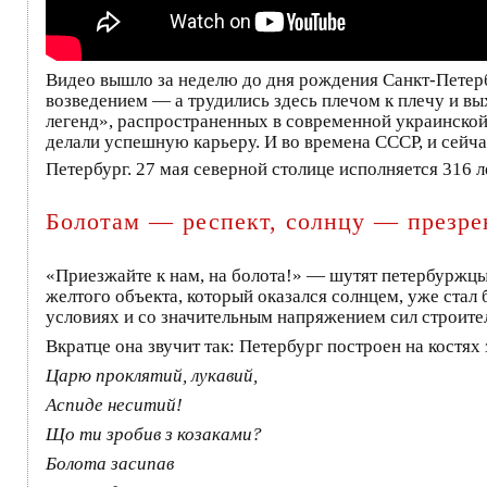
Видео вышло за неделю до дня рождения Санкт-Петерб
возведением — а трудились здесь плечом к плечу и вы
легенд», распространенных в современной украинской
делали успешную карьеру. И во времена СССР, и сейча
Петербург. 27 мая северной столице исполняется 316 л
Болотам — респект, солнцу — презре
«Приезжайте к нам, на болота!» — шутят петербуржцы,
желтого объекта, который оказался солнцем, уже ста
условиях и со значительным напряжением сил строите
Вкратце она звучит так: Петербург построен на костя
Царю проклятий, лукавий,
Аспиде неситий!
Що ти зробив з козаками?
Болота засипав