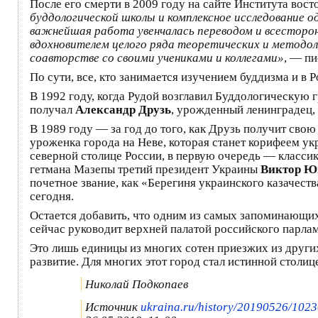
После его смерти в 2009 году на сайте Института вос
буддологической школы и комплексное исследование 
важнейшая работа увенчалась переводом и всесторонн
вдохновителем целого ряда теоретических и методол
соавторстве со своими учениками и коллегами»
, — пи
По сути, все, кто занимается изучением буддизма и в 
В 1992 году, когда Рудой возглавил Буддологическую
получал
Александр Друзь
, урожденный ленинградец,
В 1989 году — за год до того, как Друзь получит св
уроженка города на Неве, которая станет корифеем у
северной столице России, в первую очередь — класси
гетмана Мазепы третий президент Украины
Виктор Ю
почетное звание, как «Берегиня украинского казачест
сегодня.
Остается добавить, что одним из самых запоминающи
сейчас руководит верхней палатой российского пар
Это лишь единицы из многих сотен приезжих из других
развитие. Для многих этот город стал истинной столиц
Николай Подкопаев
Источник
ukraina.ru/history/20190526/102