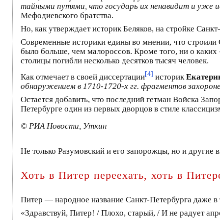
тайными путями, что государь их ненавидит и уже иск
Мефодиевского братства.
Но, как утверждает историк Беляков, на стройке Санкт
Современные историки едины во мнении, что строили С
было больше, чем малороссов. Кроме того, ни о каких
столицы погибли несколько десятков тысяч человек.
[4]
Как отмечает в своей диссертации
историк
Екатери
обнаружением в 1710-1720-х гг. фрагментов захорон
Остается добавить, что последний гетман Войска Зап
Петербурге один из первых дворцов в стиле классициз
© РИА Новости, Уткин
Не только Разумовский и его запорожцы, но и другие
Хоть в Питер переехать, хоть в Питер
Питер — народное название Санкт-Петербурга даже в 
«Здравствуй, Питер! / Плохо, старый, / И не радует 