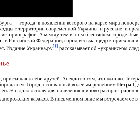
урга — города, в появлении которого на карте мира непоср
ходцы с территории современной Украины, и русские, и пре
 историографии. А между тем в этом блестящем городе, бы
с, в Российской Федерации, город весьма щедр к приехавшим,
[1]
ет. Издание Украина.ру
рассказывает об «украинском след
нье
 приглашая к себе друзей. Анекдот о том, что жители Пите
л бородатым. Город, основанный волевым решением
Петра I
,
лей. Это дало основу для появления широко распространенн
х запорожских казаков. В письменном виде мы встречаем ее 