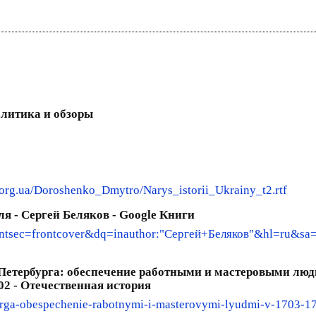
алитика и обзоры
.org.ua/Doroshenko_Dmytro/Narys_istorii_Ukrainy_t2.rtf
я - Сергей Беляков - Google Книги
ntsec=frontcover&dq=inauthor:"Сергей+Беляков"&hl=ru&
етербурга: обеспечение работными и мастеровыми людьми
02 - Отечественная история
rburga-obespechenie-rabotnymi-i-masterovymi-lyudmi-v-1703-1