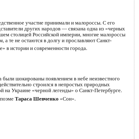
едственное участие принимали и малороссы. С его
дставители других народов — связана одна из «черных
вшем столицей Российской империи, многие малороссы
 а те не остаются в долгу и прославляют Санкт-
е» в истории и современности города.
ра были шокированы появлением в небе неизвестного
 действительно строился в непростых природных
ой на Украине «черной легенды» о Санкт-Петербурге.
в поэме
Тараса Шевченко
«Сон».