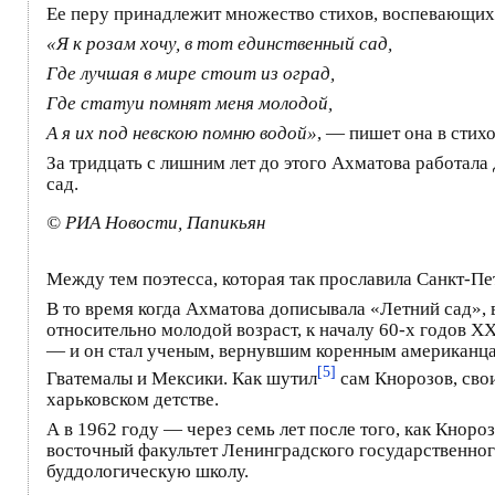
Ее перу принадлежит множество стихов, воспевающих 
«Я к розам хочу, в тот единственный сад,
Где лучшая в мире стоит из оград,
Где статуи помнят меня молодой,
А я их под невскою помню водой»
, — пишет она в стих
За тридцать с лишним лет до этого Ахматова работала
сад.
© РИА Новости, Папикьян
Между тем поэтесса, которая так прославила Санкт-Пе
В то время когда Ахматова дописывала «Летний сад», 
относительно молодой возраст, к началу 60-х годов Х
— и он стал ученым, вернувшим коренным американцам
[5]
Гватемалы и Мексики. Как шутил
сам Кнорозов, сво
харьковском детстве.
А в 1962 году — через семь лет после того, как Кнор
восточный факультет Ленинградского государственног
буддологическую школу.