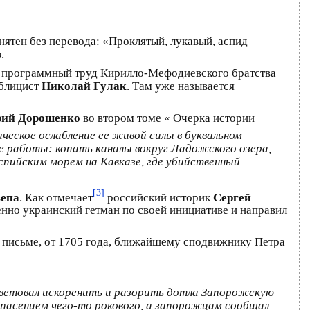
нятен без перевода: «Проклятый, лукавый, аспид
.
ит программный труд Кирилло-Мефодиевского братства
ублицист
Николай Гулак
. Там уже называется
ий Дорошенко
во втором томе « Очерка истории
ское ослабление ее живой силы в буквальном
ые работы: копать каналы вокруг Ладожского озера,
спийским морем на Кавказе, где убийственный
[3]
епа
. Как отмечает
российский историк
Сергей
енно украинский гетман по своей инициативе и направил
 письме, от 1705 года, ближайшему сподвижнику Петра
 советовал искоренить и разорить дотла Запорожскую
 опасением чего-то рокового, а запорожцам сообщал