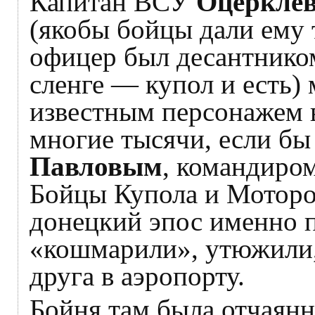
Капитан ВСУ
Оцеркле
(якобы бойцы дали ему 
офицер был десантнико
сленге — купол и есть) 
известным персонажем 
многие тысячи, если бы 
Павловым
, командиро
Бойцы Купола и Моторо
донецкий эпос именно 
«кошмарили», утюжили,
друга в аэропорту.
Бойня там была отчаян