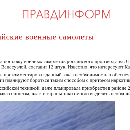
ийские военные самолеты
на поставку военных самолетов российского производства. С
 Венесуэлой, составит 12 штук. Известно, что интересуют К
 прокомментировал данный заказ необходимостью обеспеч
сти планируют бороться таким способом с притоком наркотик
сийской техникой, даже планировала приобрести в районе 24
аказ пополам, власти страны-таки смогли выделить необход