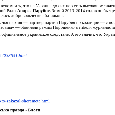
вспомнить, что на Украине до сих пор есть высокопоставле
вной Рады
Андрее Парубие
. Зимой 2013-2014 годов он был 
вались добровольческие батальоны.
, чья партия — партнер партии Парубия по коалиции — с пос
«азовцы» — обвиняли режим Порошенко в гибели журналиста
официальное украинское следствие. А это значит, что Украин
024233551.html
kto-zakazal-sheremeta.html
нська правда - Блоги