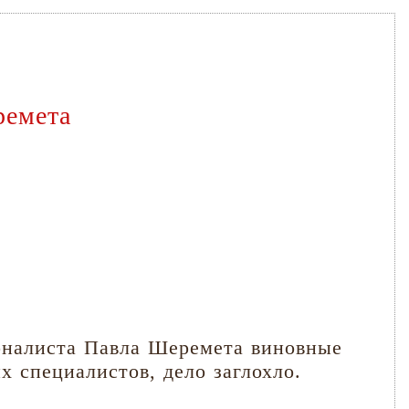
ремета
урналиста Павла Шеремета виновные
х специалистов, дело заглохло.