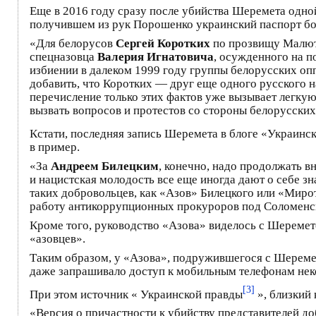
Еще в 2016 году сразу после убийства Шеремета одно
получившем из рук Порошенко украинский паспорт б
«Для белорусов
Сергей Коротких
по прозвищу Малют
спецназовца
Валерия Игнатовича
, осужденного на 
избиении в далеком 1999 году группы белорусских оп
добавить, что Коротких — друг еще одного русского н
перечисление только этих фактов уже вызывает легкую
вызвать вопросов и протестов со стороны белорусски
Кстати, последняя запись Шеремета в блоге «Украинск
в пример.
«За
Андреем Билецким
, конечно, надо продолжать в
и нацистская молодость все еще иногда дают о себе з
таких добровольцев, как «Азов» Билецкого или «Мирот
работу антикоррупционных прокуроров под Соломенск
Кроме того, руководство «Азова» виделось с Шеремет
«азовцев».
Таким образом, у «Азова», подружившегося с Шеремет
даже запрашивало доступ к мобильным телефонам нек
[3]
При этом источник « Украинской правды
», близкий 
«Версия о причастности к убийству представителей до