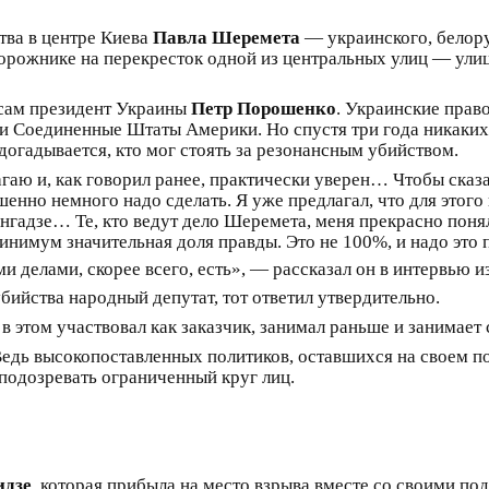
ства в центре Киева
Павла Шеремета
— украинского, белору
дорожнике на перекресток одной из центральных улиц — ули
сам президент Украины
Петр Порошенко
. Украинские прав
Соединенные Штаты Америки. Но спустя три года никаких по
н догадывается, кто мог стоять за резонансным убийством.
гаю и, как говорил ранее, практически уверен… Чтобы сказ
енно немного надо сделать. Я уже предлагал, что для этого
нгадзе… Те, кто ведут дело Шеремета, меня прекрасно понял
минимум значительная доля правды. Это не 100%, и надо это 
ми делами, скорее всего, есть», — рассказал он в интервью 
бийства народный депутат, тот ответил утвердительно.
, в этом участвовал как заказчик, занимал раньше и занимае
Ведь высокопоставленных политиков, оставшихся на своем п
 подозревать ограниченный круг лиц.
идзе
, которая прибыла на место взрыва вместе со своими по