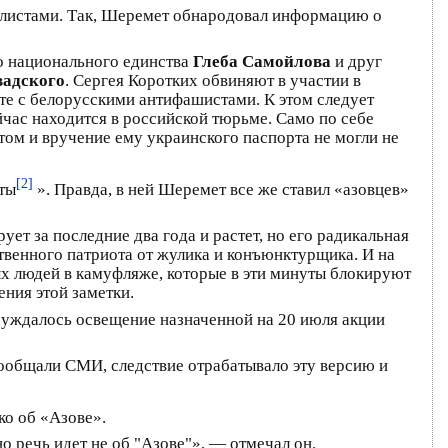
налистами. Так, Шеремет обнародовал информацию о
о национального единства
Глеба Самойлова
и друг
вадского
. Сергея Коротких обвиняют в участии в
те с белорусскими антифашистами. К этом следует
йчас находится в российской тюрьме. Само по себе
том и вручение ему украинского паспорта не могли не
[2]
аты
». Правда, в ней Шеремет все же ставил «азовцев»
ует за последние два года и растет, но его радикальная
твенного патриота от жулика и конъюнктурщика. И на
ых людей в камуфляже, которые в эти минуты блокируют
ния этой заметки.
бсуждалось освещение назначенной на 20 июля акции
сообщали СМИ, следствие отрабатывало эту версию и
ко об «Азове».
о речь идет не об "Азове"», — отмечал он.