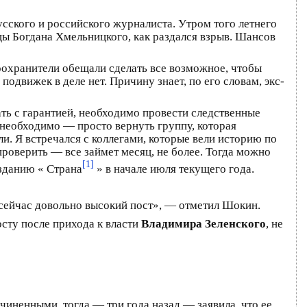
сского и российского журналиста. Утром того летнего
цы Богдана Хмельницкого, как раздался взрыв. Шансов
оохранители обещали сделать все возможное, чтобы
движек в деле нет. Причину знает, по его словам, экс-
ать с гарантией, необходимо провести следственные
 необходимо — просто вернуть группу, которая
и. Я встречался с коллегами, которые вели историю по
проверить — все займет месяц, не более. Тогда можно
[1]
изданию « Страна
» в начале июля текущего года.
т сейчас довольно высокий пост», — отметил Шокин.
осту после прихода к власти
Владимира Зеленского
, не
дчиненными, тогда — три года назад — заявила, что ее