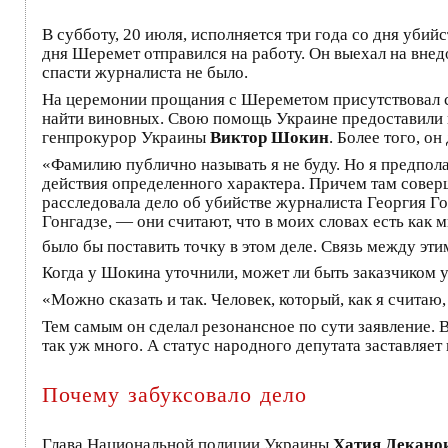
В субботу, 20 июля, исполняется три года со дня убий
дня Шеремет отправился на работу. Он выехал на вне
спасти журналиста не было.
На церемонии прощания с Шереметом присутствовал 
найти виновных. Свою помощь Украине предоставили и 
генпрокурор Украины
Виктор Шокин
. Более того, о
«Фамилию публично называть я не буду. Но я предпола
действия определенного характера. Причем там соверш
расследовала дело об убийстве журналиста Георгия Го
Гонгадзе, — они считают, что в моих словах есть как 
было бы поставить точку в этом деле. Связь между эти
Когда у Шокина уточнили, может ли быть заказчиком у
«Можно сказать и так. Человек, который, как я считаю
Тем самым он сделал резонансное по сути заявление. 
так уж много. А статус народного депутата заставляет
Почему забуксовало дело
Глава Национальной полиции Украины
Хатия Декано