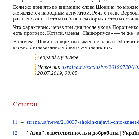
Если же принять во внимание слова Шокина, то можно 
же является народным депутатом. Речь о главе Верхо
разных сотен. Потом на базе некоторых сотен и созда
Что характерно, через три дня после ухода Порошенко
есть прогресс. Кстати, члены «Нацкорпуса» — те же 
Впрочем, Шокин конкретных имен не назвал. Молчит и 
можно безнаказанно убивать журналистов.
Георгий Лучников
Источник
ukraina.ru/exclusive/20190720/1
20.07.2019, 08:05
Ссылки
[1]
–
strana.ua/news/210037-shokin-zajavil-chto-znaet-
[2]
–
''Азов'', ответственность и добробаты | Украї