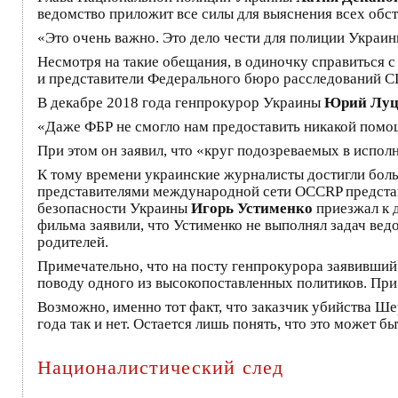
ведомство приложит все силы для выяснения всех обс
«Это очень важно. Это дело чести для полиции Украин
Несмотря на такие обещания, в одиночку справиться с
и представители Федерального бюро расследований С
В декабре 2018 года генпрокурор Украины
Юрий Луц
«Даже ФБР не смогло нам предоставить никакой помо
При этом он заявил, что «круг подозреваемых в испол
К тому времени украинские журналисты достигли боль
представителями международной сети OCCRP представ
безопасности Украины
Игорь Устименко
приезжал к 
фильма заявили, что Устименко не выполнял задач ведо
родителей.
Примечательно, что на посту генпрокурора заявивший 
поводу одного из высокопоставленных политиков. При
Возможно, именно тот факт, что заказчик убийства Ше
года так и нет. Остается лишь понять, что это может бы
Националистический след