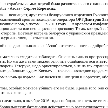
й из отрабатываемых версий были разногласия его с нацио
ойце «Азова»
Сергее Коротких
.
а — неонацист, друг главы белорусского отделения Русског
пожизненный срок за похищение оператора ОРТ
Дмитрия За
позиционеров, а потом — в 2013 году — в кровавом конфлик
ационалиста или неонациста по прозвищу Тесак, который се
 оторопь. Поэтому встреча белоруса с украинским президен
х журналистов», — отмечал он.
ой правды» называлась « "Азов", ответственность и доброб
нимательно следить и наблюдать. Он очень сильно прогрессир
нать. Но мы же с вами можем отличить ошибающегося ответс
ворец» Тетерука, надо ориентироваться, а не на тех странн
им районным судом Киева», — гласили последние предложе
ом в ночь до взрыва. Как поясняли Билецкий и Коротких, о
ом, особых мотивов убивать его не было. Кроме того, как 
оторых «азовцев».
к следствию, в октябре 2016 года сообщал, что речь не столь
бровольческих батальонов действительно рассматривается, н