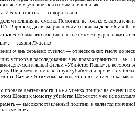
тоятельств случившегося и поимки виновных.
ы. Я сама в шоке», — говорила она.
 делом полиция не смогла. Помогали не только следователи
ША. Впрочем, даже американским сыщикам дело об убийстве 
енко
сообщил, что американцы не помогли украинским колл
щи», — заявил Луценко.
нении очень серьёзно сузился — от нескольких тысяч до неск
ших успехов в расследовании, чем правоохранители. Так, 10
или документальный фильм «Убийство Павла», в котором ра
дому Шеремета в ночь накануне убийства и провел там боль
мства. Сам же Устименко заявил, что в тот момент оказывал 
о провале деятельности ФБР Луценко пришел на смену Шокин
 этом Шокин к моменту убийства Шеремета уже не возглавл
ремета — высокопоставленный политик, и является причиной 
ть за человек.