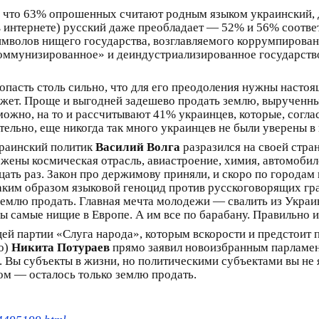
о что 63% опрошенных считают родным языком украинский, 
в интернете) русский даже преобладает — 52% и 56% соотве
мволов нищего государства, возглавляемого коррумпирован
коммунизированное» и деиндустриализированное государство
пасть столь сильно, что для его преодоления нужны настоя
может. Проще и выгодней задешево продать землю, вырученны
зможно, на то и рассчитывают 41% украинцев, которые, согл
ельно, еще никогда так много украинцев не были уверены в
раинский политик
Василий Волга
разразился на своей стра
жены космическая отрасль, авиастроение, химия, автомобиле
ать раз. Закон про держимову приняли, и скоро по городам
таким образом языковой геноцид против русскоговорящих гр
емлю продать. Главная мечта молодежи — свалить из Украин
 самые нищие в Европе. А им все по барабану. Правильно ид
щей партии «Слуга народа», которым вскорости и предстоит 
о)
Никита Потураев
прямо заявил новоизбранным парламен
. Вы субъекты в жизни, но политическими субъектами вы не 
ом — осталось только землю продать.