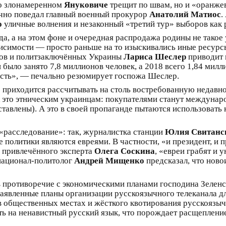
а о злонамеренном
Януковиче
трещит по швам, но и «оранже
чно поведал главный военный прокурор
Анатолий Матиос
.
о
уличные волнения и незаконный «третий тур» выборов как р
ода, а на этом фоне и очередная распродажа родины не тако
исимости — просто раньше на то изыскивались иные ресурсы
ов и политзаключённых Украины
Лариса Шеслер
приводит 
было занято 7,8 миллионов человек, а 2018 всего 1,84 милли
ость», — печально резюмирует госпожа Шеслер.
о приходится рассчитывать на столь востребованную недав
ак это этническим украинцам: покупателями станут междунар
ставлены). А это в своей пропаганде пытаются использовать
«расследование»: так, журналистка станции
Юлия Свитанс
 политики являются евреями. В частности, «и президент, и п
 привлечённого эксперта
Олега Соскина
, «евреи грабят и
 национал-политолог
Андрей Мищенко
предсказал, что нов
в противоречие с экономическими планами господина Зеленс
аявленные планы организации русскоязычного телеканала д
 в общественных местах и жёсткого квотирования русскоязы
 на ненавистный русский язык, что порождает расщепление