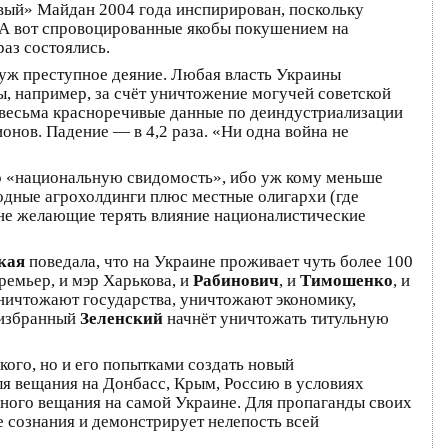
вый» Майдан 2004 года инспирирован, поскольку
 А вот спровоцированные якобы покушением на
аз состоялись.
е уж преступное деяние. Любая власть Украины
, например, за счёт уничтожение могучей советской
весьма красноречивые данные по деиндустриализации
онов. Падение — в 4,2 раза. «Ни одна война не
но «национальную свидомость», ибо уж кому меньше
одные агрохолдинги плюс местные олигархи (где
 не желающие терять влияние националистические
кая
поведала, что на Украине проживает чуть более 100
ремьер, и мэр Харькова, и
Рабинович
, и
Тимошенко
, и
 уничтожают государства, уничтожают экономику,
оизбранный
Зеленский
начнёт уничтожать титульную
кого, но и его попытками создать новый
ля вещания на Донбасс, Крым, Россию в условиях
чного вещания на самой Украине. Для пропаганды своих
 сознания и демонстрирует нелепость всей