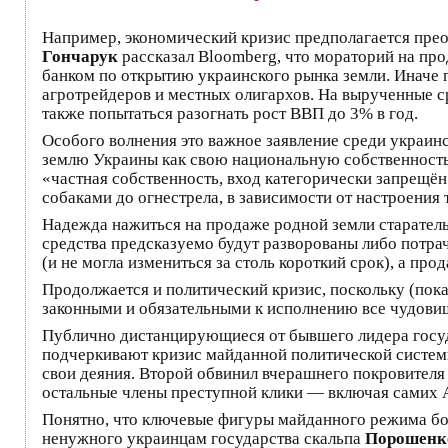
Например, экономический кризис предполагается прео
Гончарук
рассказал Bloomberg, что мораторий на про
банком по открытию украинского рынка земли. Иначе 
агротрейдеров и местных олигархов. На вырученные ср
также попытаться разогнать рост ВВП до 3% в год.
Особого волнения это важное заявление среди украин
землю Украины как свою национальную собственность.
«частная собственность, вход категорически запрещё
собаками до огнестрела, в зависимости от настроени
Надежда нажиться на продаже родной земли старател
средства предсказуемо будут разворованы либо потра
(и не могла измениться за столь короткий срок), а про
Продолжается и политический кризис, поскольку (пок
законными и обязательными к исполнению все чудов
Публично дистанцирующиеся от бывшего лидера госу
подчеркивают кризис майданной политической системы
свои деяния. Второй обвинил вчерашнего покровителя в
остальные члены преступной клики — включая самих 
Понятно, что ключевые фигуры майданного режима бо
ненужного украинцам государства скальпа
Порошенк