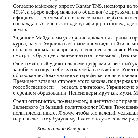
Согласно майскому опросу Kantar TNS, несмотря на т
49%), а сфере неформального общения (с друзьями и 
официоза — системой опознавательных вербальных си
сограждан. А теперь это «дерусифицированное», «де
земли.
Заданное Майданами ускорение движения страны в про
курса, на что Украина в её нынешнем виде пойти не 
образом попытаться протянуть ещё несколько лет. Во
смотрят в будущее с надеждой и оптимизмом. Действит
Ошеломлённый удивительными цифрами известный ук
заробитчан ищут себе кусок хлеба на чужбине. Уничто
образование. Коммунальные тарифы выросли в двенадц
Президент встал на сторону этого закона, поддержав 
госсобственности — раздать олигархам. Украинскую з
о среднем образовании. Пенсионеры мрут как мухи. Мы
Среди оптимистов, по-видимому, и депутаты от правя
Зеленского (и бывший политтехнолог Юлии Тимошенк
политически никто. Я хочу, чтобы это каждый услышал
марш к светлому будущему. Благо оно уже совсем ряд
Константин Кеворкян