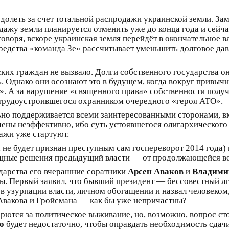
долеть за счет тотальной распродажи украинской земли. За
дажу земли планируется отменить уже до конца года и сей
говоря, вскоре украинская земля перейдёт в окончательное
едства «команда Зе» рассчитывает уменьшить долговое давл
ских граждан не вызвало. Долги собственного государства о
 Однако они осознают это в будущем, когда вокруг привычн
н». А за нарушение «священного права» собственности полу
я трудоустроившегося охранником очередного «героя АТО».
ьно поддерживается всеми заинтересованными сторонами, в
чены неэффективно, ибо суть устоявшегося олигархического
дажи уже стартуют.
а не будет признан преступным сам госпереворот 2014 года)
ищные решения предыдущий власти — от продолжающейся во
дарства его вчерашние соратники
Арсен Аваков
и
Владими
. Первый заявил, что бывший президент — бессовестный лгун
 узурпации власти, личном обогащении и назвал человеком, у
Авакова и Гройсмана — как бы уже непричастны?
рются за политическое выживание, но, возможно, вопрос с
о
будет недостаточно, чтобы оправдать необходимость сдачи