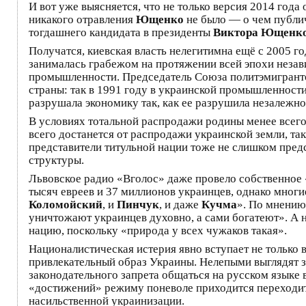
И вот уже выясняется, что не только версия 2014 год
никакого отравления
Ющенко
не было — о чем публи
тогдашнего кандидата в президенты
Виктора Ющенк
Получатся, киевская власть нелегитимна ещё с 2005 г
занималась грабежом на протяжении всей эпохи незав
промышленности. Председатель Союза политэмигрант
страны: так в 1991 году в украинской промышленности 
разрушала экономику так, как ее разрушила незалежн
В условиях тотальной распродажи родины менее всег
всего достанется от распродажи украинской земли, т
представители титульной нации тоже не слишком пред
структуры.
Львовское радио «Вголос» даже провело собственное 
тысяч евреев и 37 миллионов украинцев, однако многие
Коломойский
, и
Пинчук
, и даже
Кучма
». По мнению
уничтожают украинцев духовно, а сами богатеют». А
нацию, поскольку «природа у всех чужаков такая».
Националистическая истерия явно вступает не только 
привлекательный образ Украины. Нелепыми выглядят з
законодательного запрета общаться на русском языке
«достижений» режиму поневоле приходится переходить
насильственной украинизации.