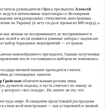
меститель руководителя Офиса президента
Алексей
час ведутся интенсивные переговоры со Всемирным
 владение международных спекулянтов, иностранных
ение на Украину (к лету госдолг превысил $80 млрд), а
ни как личные не воспринимают, не воспринимают и
ых полей и лесов появятся длинные заборы с надписью
чат набор барьерных мероприятий — от травли
ключая новоизбранного президента. Однако полученные
 правления после состоявшихся выборов не изменилась
 государственной машине приходится считать
йны до геноцидных законов.
р Гройсман
обличительными речами лишь
, душитель надежд, и пусть отвечает по закону за
 которого «все позади». Но значит ли это, что
тоит куда шире. В ожидании предстоящей распродажи
 в утиль всей конструкции — как устаревшей и лживой.