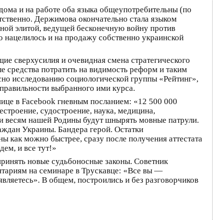
дома и на работе оба языка общеупотребительны (по
тственно. Держимова окончательно стала языком
ной элитой, ведущей бесконечную войну против
 нацелилось и на продажу собственно украинской
щие сверхусилия и очевидная смена стратегического
е средства потратить на видимость реформ и таким
асно исследованию социологической группы «Рейтинг»,
 правильности выбранного ими курса.
нице в Facebook гневным посланием: «12 500 000
строение, судостроение, наука, медицина,
 и весям нашей Родины будут шнырять мовные патрули.
аждан Украины. Бандера герой. Остатки
ы как можно быстрее, сразу после получения аттестата
ем, и все тут!»
принять новые судьбоносные законы. Советник
тариям на семинаре в Трускавце: «Все вы —
являетесь». В общем, построились и без разговорчиков