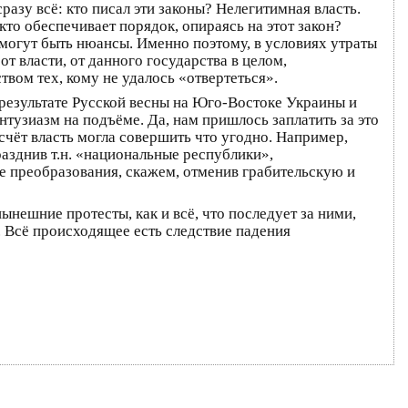
азу всё: кто писал эти законы? Нелегитимная власть.
то обеспечивает порядок, опираясь на этот закон?
и могут быть нюансы. Именно поэтому, в условиях утраты
т власти, от данного государства в целом,
твом тех, кому не удалось «отвертеться».
 результате Русской весны на Юго-Востоке Украины и
нтузиазм на подъёме. Да, нам пришлось заплатить за это
 счёт власть могла совершить что угодно. Например,
азднив т.н. «национальные республики»,
 преобразования, скажем, отменив грабительскую и
нынешние протесты, как и всё, что последует за ними,
. Всё происходящее есть следствие падения