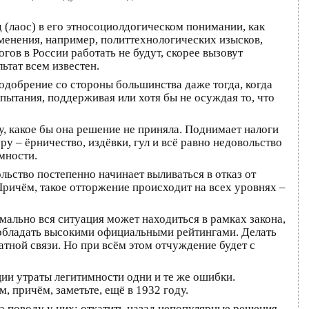
 (лаос) в его этносоциолдогическом понимании, как
менения, например, политтехнологических изысков,
ов в России работать не будут, скорее вызовут
ьтат всем известен.
одобрение со стороны большинства даже тогда, когда
пытания, поддерживая или хотя бы не осуждая то, что
, какое бы она решение не приняла. Поднимает налоги
ру – ёрничество, издёвки, гул и всё равно недовольство
мности.
льство постепенно начинает выливаться в отказ от
 Причём, такое отторжение происходит на всех уровнях –
ально вся ситуация может находиться в рамках закона,
же обладать высокими официальными рейтингами. Делать
тной связи. Но при всём этом отчуждение будет с
ции утраты легитимности одни и те же ошибки.
 причём, заметьте, ещё в 1932 году.
 поводу у них: откатить назад непопулярные решения,