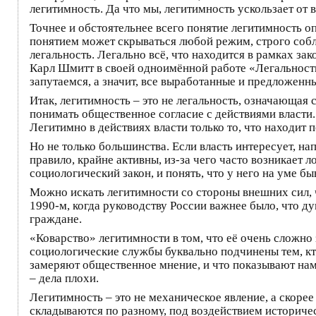
легитимность. Да что мы, легитимность ускользает от в
Точнее и обстоятельнее всего понятие легитимность о
понятием может скрываться любой режим, строго соб
легальность. Легально всё, что находится в рамках зак
Карл Шмитт в своей одноимённой работе «Легальность
запутаемся, а значит, все выработанные и предложен
Итак, легитимность – это не легальность, означающая
понимать общественное согласие с действиями власти.
Легитимно в действиях власти только то, что находит
Но не только большинства. Если власть интересует, на
правило, крайне активны, из-за чего часто возникает
социологический закон, и понять, что у него на уме б
Можно искать легитимности со стороны внешних сил, ч
1990-м, когда руководству России важнее было, что д
граждане.
«Коварство» легитимности в том, что её очень сложно 
социологические службы буквально подчинены тем, кто 
замеряют общественное мнение, и что показывают нам 
– дела плохи.
Легитимность – это не механическое явление, а скоре
складываются по разному, под воздействием историчес