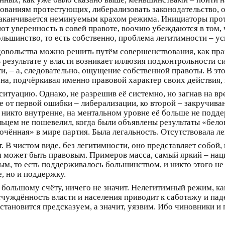
бованиям протестующих, либерализовать законодательство, о
 заканчивается неминуемым крахом режима. Инициаторы прот
ают уверенность в совей правоте, воочию убеждаются в том,
ольшинство, то есть собственно, проблема легитимности – у
довольства можно решить путём совершенствования, как прав
 результате у власти возникает иллюзия подконтрольности с
и, – а, следовательно, ощущение собственной правоты. В эт
кона, подчёркивая именно правовой характер своих действия,
 ситуацию. Однако, не разрешив её системно, но загнав на 
 от первой ошибки – либерализации, ко второй – закручивани
 никто внутренне, на ментальном уровне её больше не подде
альцем не пошевелил, когда были объявлены результаты «бел
чённая» в мире партия. Была легальность. Отсутствовала ле
. В чистом виде, без легитимности, оно представляет собой,
может быть правовым. Примеров масса, самый яркий – нацист
ым, то есть поддерживалось большинством, и никто этого не
, но и поддержку.
о большому счёту, ничего не значит. Нелегитимный режим, ка
тчуждённость власти и населения приводит к саботажу и па
. становится предсказуем, а значит, уязвим. Ибо чиновники 