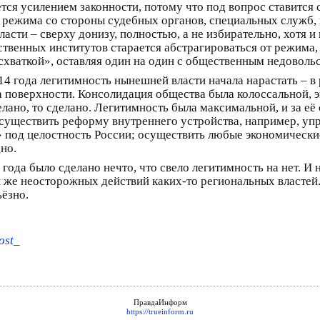
ся усилением законности, потому что под вопрос ставится ср
и режима со стороны судебных органов, специальных служб, к
асти – сверху донизу, полностью, а не избирательно, хотя 
венных институтов старается абстрагироваться от режима, о
схваткой», оставляя один на один с общественным недовольс
4 года легитимность нынешней власти начала нарастать – в
а поверхности. Консолидация общества была колоссальной, э
лано, то сделано. Легитимность была максимальной, и за её
осуществить реформу внутреннего устройства, например, упр
 под целостность России; осуществить любые экономические
но.
 года было сделано нечто, что свело легитимность на нет. И 
и же неосторожных действий каких-то региональных властей
ьёзно.
ost_
ПравдаИнформ
https://trueinform.ru