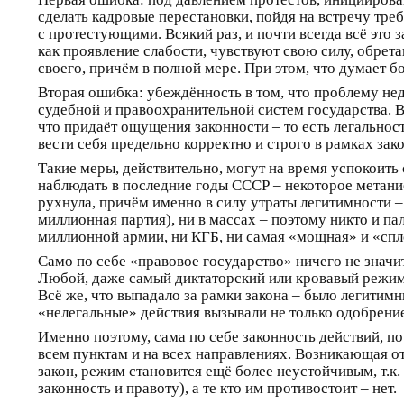
сделать кадровые перестановки, пойдя на встречу тре
с протестующими. Всякий раз, и почти всегда всё это
как проявление слабости, чувствуют свою силу, обрет
своего, причём в полной мере. При этом, что думает б
Вторая ошибка: убеждённость в том, что проблему не
судебной и правоохранительной систем государства. В
что придаёт ощущения законности – то есть легальност
вести себя предельно корректно и строго в рамках за
Такие меры, действительно, могут на время успокоить
наблюдать в последние годы СССР – некоторое метание
рухнула, причём именно в силу утраты легитимности –
миллионная партия), ни в массах – поэтому никто и п
миллионной армии, ни КГБ, ни самая «мощная» и «спло
Само по себе «правовое государство» ничего не значит
Любой, даже самый диктаторский или кровавый режим 
Всё же, что выпадало за рамки закона – было легитимн
«нелегальные» действия вызывали не только одобрение
Именно поэтому, сама по себе законность действий, п
всем пунктам и на всех направлениях. Возникающая о
закон, режим становится ещё более неустойчивым, т.к
законность и правоту), а те кто им противостоит – нет.