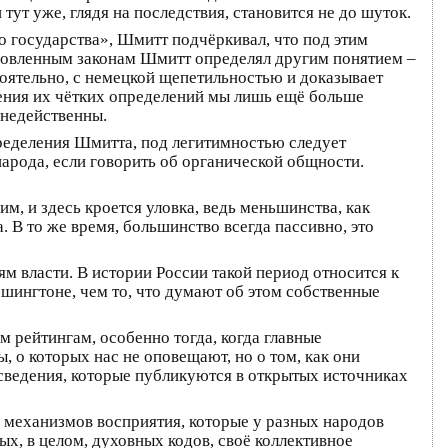
тут уже, глядя на последствия, становится не до шуток.
о государства», Шмитт подчёркивал, что под этим
ановленным законам Шмитт определял другим понятием –
бстоятельно, с немецкой щепетильностью и доказывает
ления их чётких определений мы лишь ещё больше
 недейственны.
определения Шмитта, под легитимностью следует
народа, если говорить об органической общности.
им, и здесь кроется уловка, ведь меньшинства, как
 В то же время, большинство всегда пассивно, это
м власти. В истории России такой период относится к
ашингтоне, чем то, что думают об этом собственные
м рейтингам, особенно тогда, когда главные
, о которых нас не оповещают, но о том, как они
 сведения, которые публикуются в открытых источниках
х механизмов восприятия, которые у разных народов
х, в целом, духовных кодов, своё коллективное