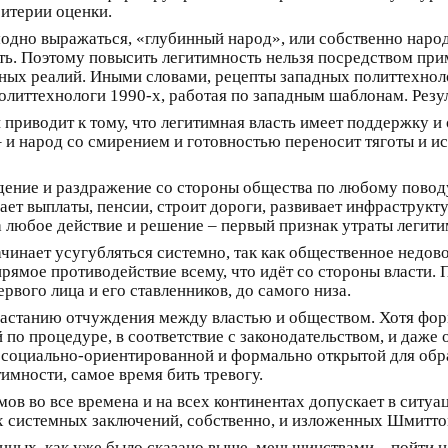
ритерии оценки.
модно выражаться, «глубинный народ», или собственно народ
сть. Поэтому повысить легитимность нельзя посредством при
ых реалий. Иными словами, рецепты западных политтехнолог
олиттехнологи 1990-х, работая по западным шаблонам. Резул
риводит к тому, что легитимная власть имеет поддержку и 
и народ со смирением и готовностью переносит тяготы и ис
ждение и раздражение со стороны общества по любому поводу
шает выплаты, пенсии, строит дороги, развивает инфраструкту
на любое действие и решение – первый признак утраты легити
чинает усугубляться системно, так как общественное недово
в прямое противодействие всему, что идёт со стороны власти.
вого лица и его ставленников, до самого низа.
арастанию отчуждения между властью и обществом. Хотя форм
ой по процедуре, в соответствие с законодательством, и да
 социально-ориентированной и формально открытой для обра
имности, самое время бить тревогу.
ов во все времена и на всех континентах допускает в ситуа
х системных заключений, собственно, и изложенных Шмиттом,
нных, как уже было сказано выше, меньшинствами – пойти на