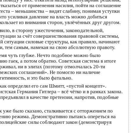
тказаться от применения насилия, пойти на соглашение
еста – меньшинства – видят слабину, понимая уступки
 что усиливая давление на власть можно добиться
скользает из внимания сторон, увлёчённых друг другом.
ило, в сторону ужесточения, законодательной,
итуации за счёт совершенствования правовой системы,
ой ситуации силовые структуры, как правило, начинают
 и, тем самым, намекая на свою абсолютную правоту.
время чуть глубже. Нечто подобное можно было
ю гаек, а потом обратно. Советская система в итоге
рживал, ни в элитах (поэтому отмолчалась 20-ти
овежских соглашений». Не помогло ни наличие
гитимность, и это было фатально.
 как определял его сам Шмитт, «пустой концепт».
ская Германия Гитлера – всё чётко и в рамках закона.
 предъявлял в качестве претензии, напротив, подобные
к уже было сказано, сталкивается с отторжением по
дению режима. Демонстративно пытаясь опереться на
и полицейские силы соблюдают закон (демонстрируя