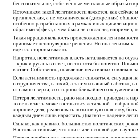
бессознательное, собственные ментальные образы и к
Источником такой легитимности является, как сейчас 
органическая, а не механическая (дискретная) общно
особенно разработанных в рамках иных цивилизационн
обратный эффект, с чем были не согласны, например, п
Такая иррациональность происхождения легитимности п
принимает непопулярные решения. Но она легитимна – 
идёт со стороны власти.
Напротив, нелегитимная власть наталкивается на осу
– крик и ругань в ответ, но это хотя бы понятно. Повы
в ответ. Собственно, появление негативных откликов 
Если легитимность продолжает снижаться, ситуация на
сотрудничества, в тихий, а затем и в явный саботаж, 
от самого верха, со стороны ближайшего окружения пер
Потеря легитимности, рано или поздно, приводит к н
то есть власть может оставаться легальной – избранн
хорошие деля, реализовать позитивную повестку, быть
каждым днём лишь нарастать. Диагноз – падение легит
Однако, как правило, большинство политических режим
Настолько типовые, что они стали основой для научны
Первая ошибка: под давлением протестов, инициирова