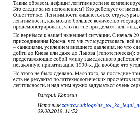
Таким образом, дефицит легитимности не компенсирует
Кто следит за их исполнением? Кто действует от имен
Ответ тот же. Легитимности лишаются все структуры вл
легитимности, как можно большее количество государст
продемонстрировать, что ни «не при делах», или «над 
Но вернёмся к нашей нынешней ситуации. С начала 201
присоединения Крыма, что уж тут мудрствовать, всё н
– санкциями, усилением внешнего давления, но что сде
дойти до Киева или даже до Львова (гипотетически); 
представляющие собой «мину замедленного действия»
незаконную приватизацию 1990-х. Да вообще что угод
Но этого не было сделано. Мало того, за последние три
есть не результат политтехнологических просчётов ил
легитимности, и над этим нужно задуматься очень сер
Валерий Коровин
Источник
zavtra.ru/blogs/ne_tol_ko_legal_n
09.08.2019, 11:52