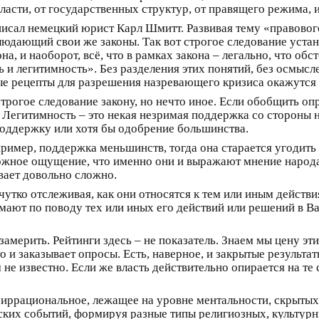
ласти, от государственных структур, от правящего режима, и 
писал немецкий юрист Карл Шмитт. Развивая тему «правовог
людающий свои же законы. Так вот строгое следование уст
она, и наоборот, всё, что в рамках закона – легально, что о
 и легитимность». Без разделения этих понятий, без осмыс
ные рецепты для разрешения назревающего кризиса окажутся
 строгое следование закону, но нечто иное. Если обобщить 
 Легитимность – это некая незримая поддержка со стороны 
 поддержку или хотя бы одобрение большинства.
пример, поддержка меньшинств, тогда она старается угодить 
 ложное ощущение, что именно они и выражают мнение народа.
ывает довольно сложно.
утко отслеживая, как они относятся к тем или иным действия
умают по поводу тех или иных его действий или решений в В
замерить. Рейтинги здесь – не показатель. Знаем мы цену эти
и заказывает опросы. Есть, наверное, и закрытые результаты
не известно. Если же власть действительно опирается на те
е иррациональное, лежащее на уровне ментальности, скрыты
ких событий, формируя разные типы религиозных, культурны