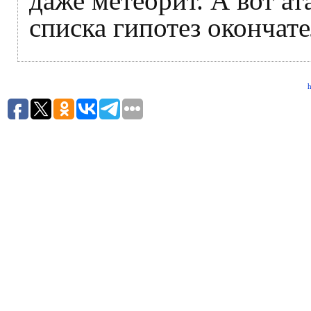
даже метеорит. А вот ат
списка гипотез окончат
h