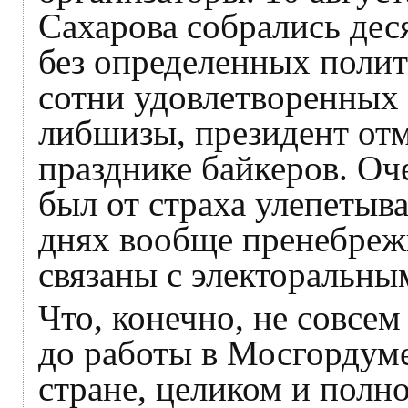
Сахарова собрались де
без определенных поли
сотни удовлетворенных
либшизы, президент отм
празднике байкеров. Оч
был от страха улепетыв
днях вообще пренебрежи
связаны с электоральны
Что, конечно, не совсе
до работы в Мосгордуме
стране, целиком и полн