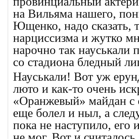
провинциальный актери
на Вильяма нашего, пон
Ющенко, надо сказать,
нарциссизма и жутко мн
нарочно так науськали 
со стадиона бледный ли
Науськали! Вот уж еру
люто и как-то очень ис
«Оранжевый» майдан с 
еще болел и ныл, а сле
пока не наступило, его 
не мог. Вот и считалос