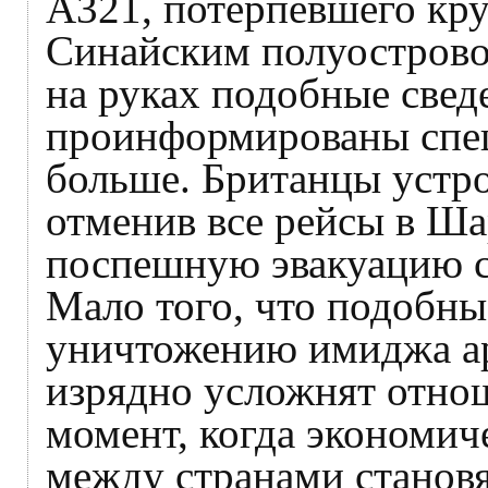
А321, потерпевшего кру
Синайским полуострово
на руках подобные свед
проинформированы спе
больше. Британцы устр
отменив все рейсы в Ш
поспешную эвакуацию с
Мало того, что подобны
уничтожению имиджа ар
изрядно усложнят отнош
момент, когда экономич
между странами становя