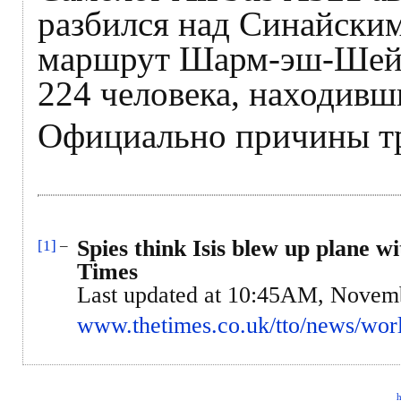
разбился над Синайски
маршрут Шарм-эш-Шейх
224 человека, находивши
Официально причины тр
Spies think Isis blew up plane w
[1]
–
Times
Last updated at 10:45AM, Novem
www.thetimes.co.uk/tto/news/worl
h