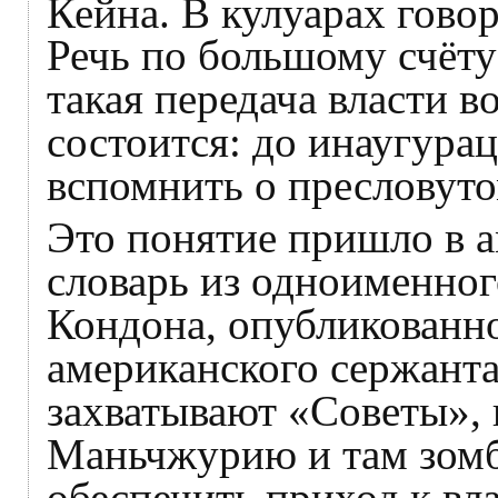
Кейна. В кулуарах гово
Речь по большому счёту 
такая передача власти в
состоится: до инаугура
вспомнить о пресловут
Это понятие пришло в 
словарь из одноименног
Кондона, опубликованно
американского сержанта
захватывают «Советы», 
Маньчжурию и там зомб
обеспечить приход к вл