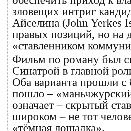
зловещих интриг канди
Айселина (John Yerkes I
правых позиций, но на 
«ставленником коммуни
Фильм по роману был сн
Синатрой в главной роли
Оба варианта прошли с 
пошло – «маньчжурский
означает – скрытый ста
широком – не тот челове
«тёмная лошадка».