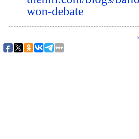
won-debate
h