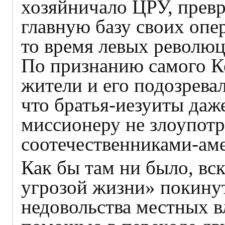
хозяйничало ЦРУ, превр
главную базу своих опе
то время левых революц
По признанию самого К
жители и его подозревал
что братья-иезуиты даж
миссионеру не злоупот
соотечественниками-ам
Как бы там ни было, вс
угрозой жизни» покинут
недовольства местных в