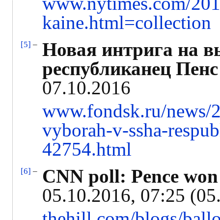
www.nytimes.com/2016
kaine.html=collection
Новая интрига на 
[5]
–
республиканец Пенс
07.10.2016
www.fondsk.ru/news/20
vyborah-v-ssha-respub
42754.html
CNN poll: Pence won 
[6]
–
05.10.2016, 07:25 (05
thehill.com/blogs/bal