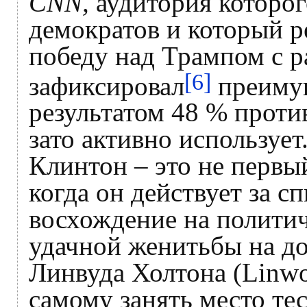
CNN,
аудитория которого
демократов и который 
победу над Трампом с р
[6]
зафиксировал
преимущ
результатом 48 % проти
зато активно используе
Клинтон – это не первый
когда он действует за 
восхождение на политич
удачной женитьбы на д
Линвуда Холтона (Linwo
самому занять место тес