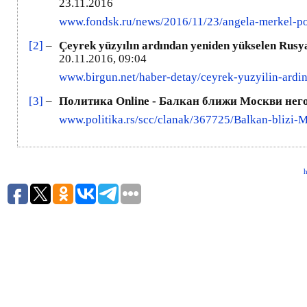
23.11.2016
www.fondsk.ru/news/2016/11/23/angela-merkel-po
[2]
–
Çeyrek yüzyılın ardından yeniden yükselen Rusy
20.11.2016, 09:04
www.birgun.net/haber-detay/ceyrek-yuzyilin-ard
[3]
–
Политика Online - Балкан ближи Москви нег
www.politika.rs/scc/clanak/367725/Balkan-blizi-
h