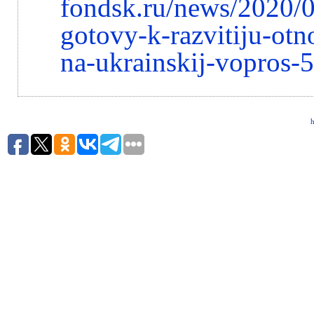
fondsk.ru/news/2020/0
gotovy-k-razvitiju-otno
na-ukrainskij-vopros-
h