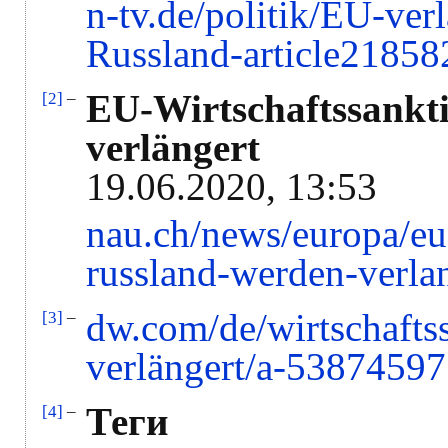
n-tv.de/politik/EU-ver
Russland-article21858
EU-Wirtschaftssankt
[2]
–
verlängert
19.06.2020, 13:53
nau.ch/news/europa/eu
russland-werden-verl
dw.com/de/wirtschafts
[3]
–
verlängert/a-53874597
Теги
[4]
–