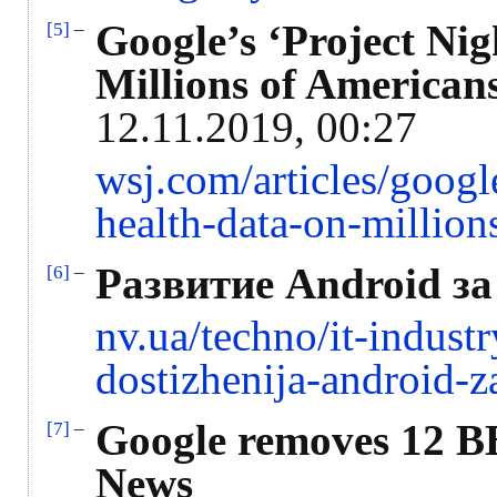
Google’s ‘Project Ni
[5]
–
Millions of American
12.11.2019, 00:27
wsj.com/articles/googl
health-data-on-millio
Развитие Android за
[6]
–
nv.ua/techno/it-indust
dostizhenija-android-
Google removes 12 BB
[7]
–
News