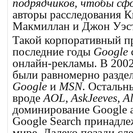
подрядчиков, чтобы сф
авторы расследования К
Макмиллан и Джон Уэст
Такой корпоративный пр
последние годы
Google
онлайн-рекламы. В 2002
были равномерно разд
Google
и
MSN
. Остальн
вроде
AOL, AskJeeves, Al
доминирование Google а
Google Search принадле
мире. Далеко позади с