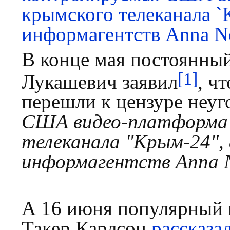
В конце мая постоянны
[1]
Лукашевич заявил
, ч
перешли к цензуре не
США видео-платформа 
телеканала "Крым-24",
информагентств Anna N
А 16 июня популярный 
Такер Карлсон
рассказа