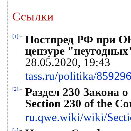
Ссылки
Постпред РФ при ОБ
[1]
–
цензуре "неугодны
28.05.2020, 19:43
tass.ru/politika/85929
Раздел 230 Закона о
[2]
–
Section 230 of the C
ru.qwe.wiki/wiki/Sec
[3]
–