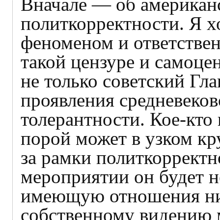
Вначале — об американс
политкорректности. Я х
феноменом и ответствен
такой цензуре и самоце
не только советский Гла
проявления средневеко
толерантности. Кое-кто
порой может в узком кр
за рамки политкорректн
мероприятии он будет н
имеющую отношения ни 
собственному видению м