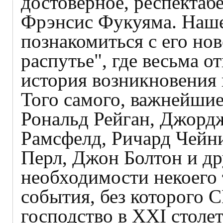
достоверное, респектаб
Фрэнсис Фукуяма. Наше
познакомиться с его но
распутье", где весьма 
история возникновения
Того самого, важнейшие
Рональд Рейган, Джорд
Рамсфелд, Ричард Чейн
Перл, Джон Болтон и др
необходимости некоег
события, без которого 
господство в XXI столе