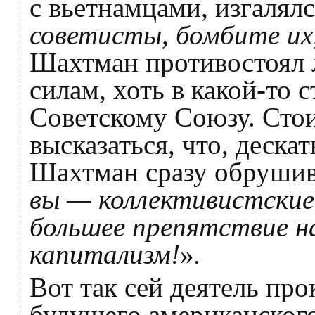
с вьетнамцами, изгалялс
советисты, бомбите их,
Шахтман противостоял
силам, хоть в какой-то
Советскому Союзу. Сто
высказаться, что, деска
Шахтман сразу обрушива
вы — коллективистски
большее препятствие на
капитализм!
»
.
Вот так сей деятель пр
будущего американского