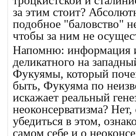
троцкистской и сталини
за этим стоит? Абсолют
подобное "баловство" н
чтобы за ним не осущес
Напомню: информация и
деликатного на западны
Фукуямы, который поче
быть, Фукуяма по неиз
искажает реальный гене
неоконсерватизма? Нет,
убедиться в этом, ознак
самом себе и о неоконс