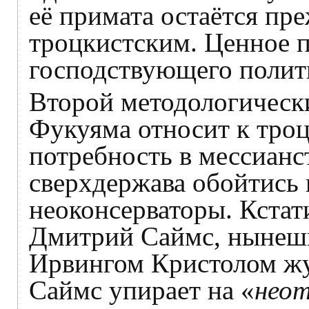
её примата остаётся пре
троцкистским. Ценное 
господствующего полити
Второй методологическ
Фукуяма относит к тро
потребность в мессианст
сверхдержава обойтись 
неоконсерваторы. Кстати
Дмитрий Саймс, нынешн
Ирвингом Кристолом жу
Саймс упирает на «
неот