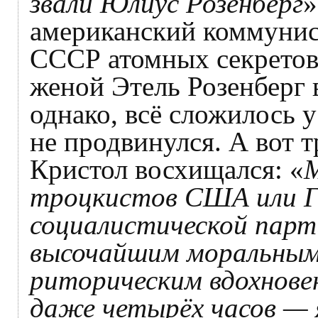
звали Юлиус Розенберг
»
американский коммунис
СССР атомных секретов 
женой Этель Розенберг в
однако, всё сложилось 
не продвинулся. А вот 
Кристол восхищался: «
троцкистов США или Га
социалистической парт
высочайшим моральным
риторическим вдохновен
даже четырёх часов — я