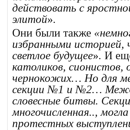
действовать с яростно
элитой
»
.
Они были также
«немно
избранными историей, 
светлое будущее
»
.
И ещ
католиков, сионистов, 
чернокожих… Но для м
секции №1 и №2… Межд
словесные битвы. Секц
многочисленная.., могл
протестных выступлен