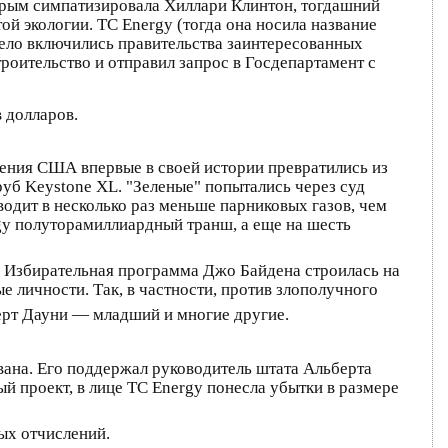
орым симпатизировала Хиллари Клинтон, тогдашний
ой экологии. TC Energy (тогда она носила название
дело включились правительства заинтересованных
оительство и отправил запрос в Госдепартамент с
 долларов.
вления США впервые в своей истории превратились из
руб Keystone XL. "Зеленые" попытались через суд
одит в несколько раз меньше парниковых газов, чем
gy полуторамиллиардный транш, а еще на шесть
ы. Избирательная программа Джо Байдена строилась на
 личности. Так, в частности, против злополучного
ерт Дауни — младший и многие другие.
вана. Его поддержал руководитель штата Альберта
й проект, в лице TC Energy понесла убытки в размере
ых отчислений.