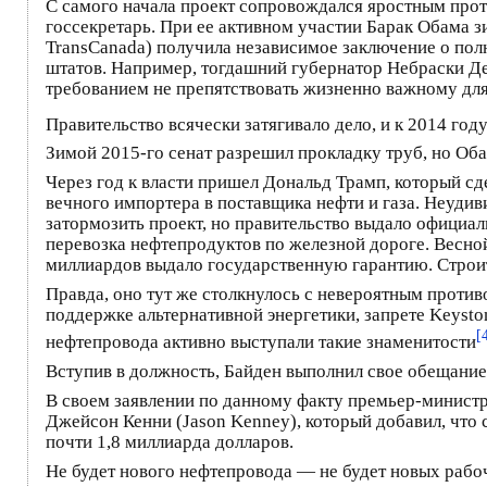
С самого начала проект сопровождался яростным прот
госсекретарь. При ее активном участии Барак Обама зи
TransCanada) получила независимое заключение о пол
штатов. Например, тогдашний губернатор Небраски Де
требованием не препятствовать жизненно важному для
Правительство всячески затягивало дело, и к 2014 го
Зимой 2015-го сенат разрешил прокладку труб, но Оба
Через год к власти пришел Дональд Трамп, который сд
вечного импортера в поставщика нефти и газа. Неудив
затормозить проект, но правительство выдало официал
перевозка нефтепродуктов по железной дороге. Весно
миллиардов выдало государственную гарантию. Строит
Правда, оно тут же столкнулось с невероятным проти
поддержке альтернативной энергетики, запрете Keysto
[
нефтепровода активно выступали такие знаменитости
Вступив в должность, Байден выполнил свое обещание 
В своем заявлении по данному факту премьер-министр
Джейсон Кенни (Jason Kenney), который добавил, что 
почти 1,8 миллиарда долларов.
Не будет нового нефтепровода — не будет новых рабо