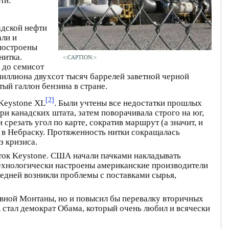
ти.
адской нефти
али и
 построены
нитка.
<:CAPTION:>
 до семисот
миллиона двухсот тысяч баррелей заветной черной
ый галлон бензина в стране.
[2]
 Keystone XL
. Были учтены все недостатки прошлых
ри канадских штата, затем поворачивала строго на юг,
резать угол по карте, сократив маршрут (а значит, и
 в Небраску. Протяженность нитки сокращалась
з кризиса.
еток Keystone. США начали пачками накладывать
технологически настроены американские производители
ледней возникли проблемы с поставками сырья,
ивной Монтаны, но и повысил бы перевалку вторичных
стал демократ Обама, который очень любил и всячески