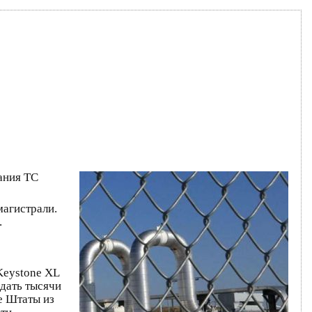
ания TC
магистрали.
.
Keystone XL
дать тысячи
е Штаты из