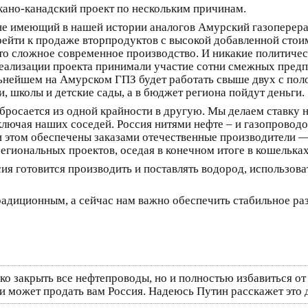
кано-канадский проект по нескольким причинам.
не имеющий в нашей истории аналогов Амурский газоперера
рейти к продаже вторпродуктов с высокой добавленной стои
уто сложное современное производство. И никакие политичес
реализации проекта принимали участие сотни смежных предп
ьнейшем на Амурском ГПЗ будет работать свыше двух с поло
и, школы и детские сады, а в бюджет региона пойдут деньги.
 бросается из одной крайности в другую. Мы делаем ставку 
ключая наших соседей. Россия нитями нефте – и газопровод
этом обеспечены заказами отечественные производители — 
егиональных проектов, оседая в конечном итоге в кошелька
ия готовится производить и поставлять водород, использоват
диционным, а сейчас нам важно обеспечить стабильное разви
ко закрыть все нефтепроводы, но и полностью избавиться о
ни может продать вам Россия. Надеюсь Путин расскажет это д