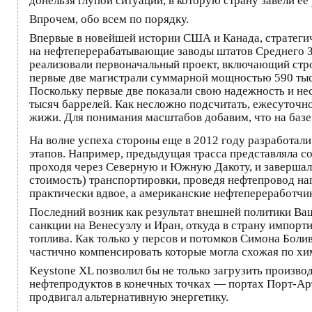
донельзя глупой ситуации, в которую страну завели е
Впрочем, обо всем по порядку.
Впервые в новейшей истории США и Канада, стратегич
на нефтеперерабатывающие заводы штатов Среднего За
реализовали первоначальный проект, включающий стро
первые две магистрали суммарной мощностью 590 тысяч
Поскольку первые две показали свою надежность и н
тысяч баррелей. Как несложно подсчитать, ежесуточн
жижи. Для понимания масштабов добавим, что на базе
На волне успеха стороны еще в 2012 году разработали
этапов. Например, предыдущая трасса представляла соб
проходя через Северную и Южную Дакоту, и завершала 
стоимость) транспортировки, проведя нефтепровод на
практически вдвое, а американские нефтепереработчи
Последний возник как результат внешней политики Ваш
санкции на Венесуэлу и Иран, откуда в страну импор
топлива. Как только у персов и потомков Симона Боли
частично компенсировать которые могла схожая по хи
Keystone XL позволил бы не только загрузить произв
нефтепродуктов в конечных точках — портах Порт-Арт
продвигал альтернативную энергетику.