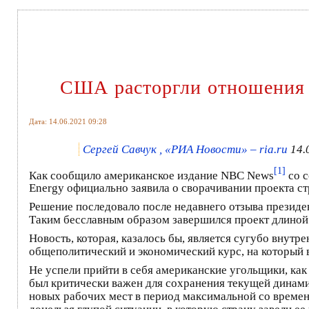
США расторгли отношения с
Дата: 14.06.2021 09:28
Сергей Савчук , «РИА Новости» – ria.ru
14.
[1]
Как сообщило американское издание NBC News
со с
Energy официально заявила о сворачивании проекта с
Решение последовало после недавнего отзыва президе
Таким бесславным образом завершился проект длиной 
Новость, которая, казалось бы, является сугубо внутр
общеполитический и экономический курс, на который
Не успели прийти в себя американские угольщики, как
был критически важен для сохранения текущей динами
новых рабочих мест в период максимальной со времен