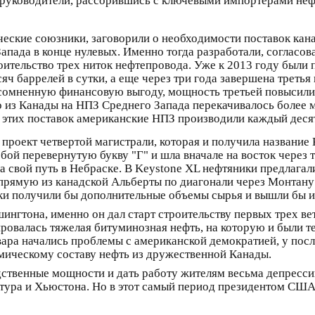
е руководители, рассорившись с ключевыми импортерами неф
еские союзники, заговорили о необходимости поставок кан
пада в конце нулевых. Именно тогда разработали, согласов
ительство трех ниток нефтепровода. Уже к 2013 году были
 баррелей в сутки, а еще через три года завершена третья 
есомненную финансовую выгоду, мощность третьей повысили
о из Канады на НПЗ Среднего Запада перекачивалось более 
 этих поставок американские НПЗ производили каждый десят
 проект четвертой магистрали, которая и получила название
ой перевернутую букву "Г" и шла вначале на восток через т
свой путь в Небраске. В Keystone XL нефтяники предлагали с
прямую из канадской Альберты по диагонали через Монтану
ки получили бы дополнительные объемы сырья и вышли бы и
ингтона, именно он дал старт строительству первых трех в
тировалась тяжелая битуминозная нефть, на которую и были 
вара начались проблемы с американской демократией, у пос
мическому составу нефть из дружественной Канады.
одственные мощности и дать работу жителям весьма депресс
ура и Хьюстона. Но в этот самый период президентом США 