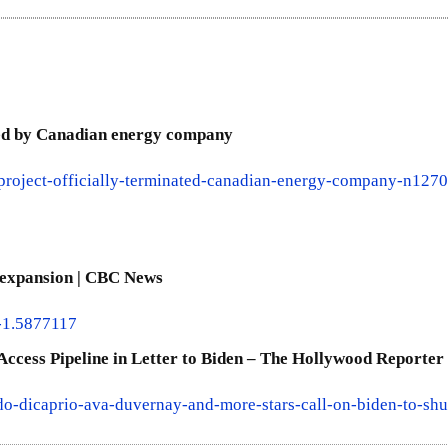
ated by Canadian energy company
project-officially-terminated-canadian-energy-company-n127
e expansion | CBC News
e-1.5877117
ccess Pipeline in Letter to Biden – The Hollywood Reporter
o-dicaprio-ava-duvernay-and-more-stars-call-on-biden-to-sh