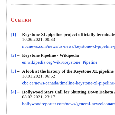
Ссылки
[1]
–
Keystone XL pipeline project officially termin
10.06.2021, 00:33
nbcnews.com/news/us-news/keystone-xl-pipeline-
[2]
–
Keystone Pipeline - Wikipedia
en.wikipedia.org/wiki/Keystone_Pipeline
[3]
–
A look at the history of the Keystone XL pipelin
18.01.2021, 06:52
cbc.ca/news/canada/timeline-keystone-xl-pipelin
[4]
–
Hollywood Stars Call for Shutting Down Dakota A
08.02.2021, 23:17
hollywoodreporter.com/news/general-news/leonard