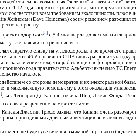
иводействием всевозможных "зеленых" и "активистов", кот
мой 2012 года запретил строительство, мотивируя это защит
ном соответствии всем требованиям экологичности, плюс в 
йв Хейнеман (Dave Heineman) своим решением разрешил стр
 региона проекту.
[3]
ду проект подорожал
с 5,4 миллиарда до восьми миллиардов
ма тут же наложил на решение вето.
елал открытую ставку на углеводороды, и во время его пра
ительно, что 46-й президент США вновь разрешил укладку т
ьное заключение о том, что работающий нефтепровод произв
й прошлого года правительство Альберты выделило TC Ener
ельство началось.
водействием со стороны демократов и их электоральной баз
ne, и максимальную помощь ему в этом оказывали узнаваемые
4]
, как Леонардо Ди Каприо, певица Шер, Джейн Фонда, Роб
и отозвал разрешение на строительство.
 Канады Джастин Трюдо заявил, что Канада очень разочаро
страна, проводившая адресные инвестиции во взаимовыгодны
чих мест, не будет увеличения взаимной торговли и бюджетн