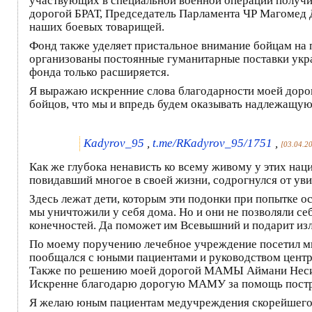
участвующих в специальной военной операции получи
дорогой БРАТ, Председатель Парламента ЧР Магомед 
наших боевых товарищей.
Фонд также уделяет пристальное внимание бойцам на 
организованы постоянные гуманитарные поставки укр
фонда только расширяется.
Я выражаю искренние слова благодарности моей доро
бойцов, что мы и впредь будем оказывать надлежащу
Kadyrov_95
,
t.me/RKadyrov_95/1751
,
[03.04.2
Как же глубока ненависть ко всему живому у этих наци
повидавший многое в своей жизни, содрогнулся от ув
Здесь лежат дети, которым эти подонки при попытке о
мы уничтожили у себя дома. Но и они не позволяли себ
конечностей. Да поможет им Всевышний и подарит из
По моему поручению лечебное учреждение посетил ми
пообщался с юными пациентами и руководством цент
Также по решению моей дорогой МАМЫ Аймани Несие
Искренне благодарю дорогую МАМУ за помощь постра
Я желаю юным пациентам медучреждения скорейшего выз