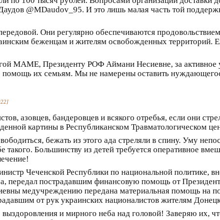
ли по 100 тысяч рублей. Вопросами организации доставки 
Даудов @MDaudov_95. И это лишь малая часть той поддержк
передовой. Они регулярно обеспечиваются продовольствием, 
аинским беженцам и жителям освобожденных территорий. Е
гой МАМЕ, Президенту РОФ Аймани Несиевне, за активное у
ю помощь их семьям. Мы не намерены оставить нуждающего
022]
стов, азовцев, бандеровцев и всякого отребья, если они ст
иденной картины в Республиканском Травматологическом цент
свободиться, бежать из этого ада стреляли в спину. Уму не
е такого. Большинству из детей требуется оперативное вмеш
лечение!
нистр Чеченской Республики по национальной политике, вн
ра, передал пострадавшим финансовую помощь от Президен
вны медучреждению передана материальная помощь на пок
давшим от рук украинских националистов жителям Донецк
доровления и мирного неба над головой! Заверяю их, что эт