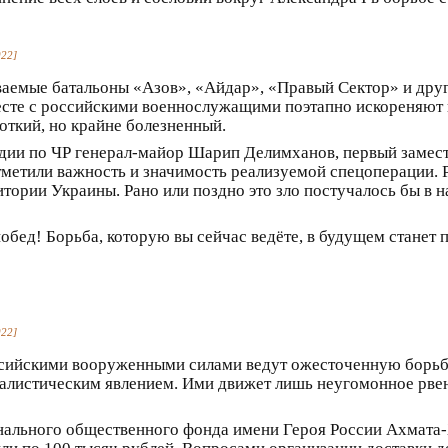
022]
ываемые батальоны «Азов», «Айдар», «Правый Сектор» и дру
есте с российскими военнослужащими поэтапно искореняют 
откий, но крайне болезненный.
рдии по ЧР генерал-майор Шарип Делимханов, первый заме
тметили важность и значимость реализуемой спецоперации.
итории Украины. Рано или поздно это зло постучалось бы в 
бед! Борьба, которую вы сейчас ведёте, в будущем станет 
022]
ссийскими вооруженными силами ведут ожесточенную борьбу
налистическим явлением. Ими движет лишь неугомонное рве
льного общественного фонда имени Героя России Ахмата-