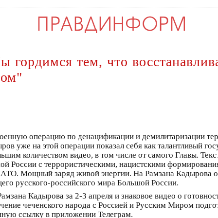
ы гордимся тем, что восстанавлив
мом"
 военную операцию по денацификации и демилитаризации т
ов уже на этой операции показал себя как талантливый гос
льшим количеством видео, в том числе от самого Главы. Тек
й России с террористическими, нацистскими формирования
АТО. Мощный заряд живой энергии. На Рамзана Кадырова о
бщего русского-российского мира Большой России.
Рамзана Кадырова за 2-3 апреля и знаковое видео о готовно
чение чеченского народа с Россией и Русским Миром подго
ённую ссылку в приложении Телеграм.