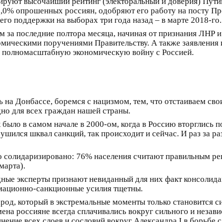
ируют высочайший рейтинг (электоральный и доверия) Пути
,0% опрошенных россиян, одобряют его работу на посту Пр
го поддержки на выборах три года назад – в марте 2018-го.
 за последние полтора месяца, начиная от признания ЛНР и
омическими поручениями Правительству. А также заявления
в полномасштабную экономическую войну с Россией.
 на Донбассе, боремся с нацизмом, тем, что отстаиваем свои
дно для всех граждан нашей страны.
 было в самом начале в 2000-ом, когда в Россию вторглись 
обрушился шквал санкций, так происходит и сейчас. И раз за
 солидаризировано: 76% населения считают правильным ре
марта).
дные эксперты признают невиданный для них факт консолида
ормационно-санкционные усилия тщетны.
арод, который в экстремальные моменты только становится с
ена россияне всегда сплачивались вокруг сильного и незави
ение всех слоев и сословий вокруг Александра I в борьбе 