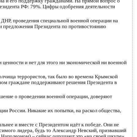
на и его поддержку гражданами. На прямой вопрос о
езидента РФ: 79%. Цифры одобрения деятельности
 ДНР, проведения специальной военной операции на
 и предложения Президента по противостоянию
 ценности и нет для этого ни экономической ни военной
полчища террористов, так было во времена Крымской
 разом граждане поддерживают решения Президента в
шение о проведении военной операции, доверяют
ции России. Никакие их попытки, на раскол общества,
ильнее и вместе с Президентом идёт к победе. Они не
симого лидера, будь то Александр Невский, призвавший
с Наполеоном) – сейчас ощущают это «на своей шкуре».