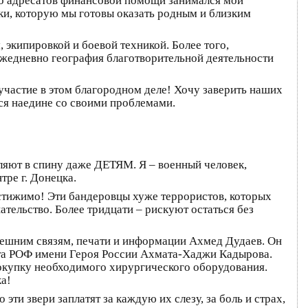
до адресатов финансовой помощи занимался мой
и, которую мы готовы оказать родным и близким
экипировкой и боевой техникой. Более того,
жедневно география благотворительной деятельности
частие в этом благородном деле! Хочу заверить наших
ся наедине со своими проблемами.
реляют в спину даже ДЕТЯМ. Я – военный человек,
ре г. Донецка.
постижимо! Эти бандеровцы хуже террористов, которых
ательство. Более тридцати – рискуют остаться без
ешним связям, печати и информации Ахмед Дудаев. Он
та РОФ имени Героя России Ахмата-Хаджи Кадырова.
упку необходимого хирургического оборудования.
а!
и звери заплатят за каждую их слезу, за боль и страх,