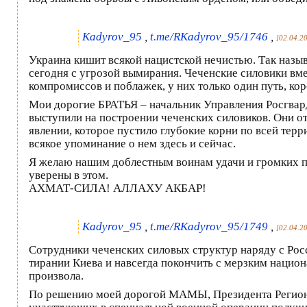
Kadyrov_95
,
t.me/RKadyrov_95/1746
,
[02.04.2
Украина кишит всякой нацистской нечистью. Так наз
сегодня с угрозой вымирания. Чеченские силовики вм
компромиссов и поблажек, у них только один путь, кор
Мои дорогие БРАТЬЯ – начальник Управления Росгва
выступили на построении чеченских силовиков. Они о
явлении, которое пустило глубокие корни по всей терр
всякое упоминание о нем здесь и сейчас.
Я желаю нашим доблестным воинам удачи и громких по
уверены в этом.
АХМАТ-СИЛА! АЛЛАХУ АКБАР!
Kadyrov_95
,
t.me/RKadyrov_95/1749
,
[02.04.2
Сотрудники чеченских силовых структур наряду с Ро
тирании Киева и навсегда покончить с мерзким нацио
произвола.
По решению моей дорогой МАМЫ, Президента Региона