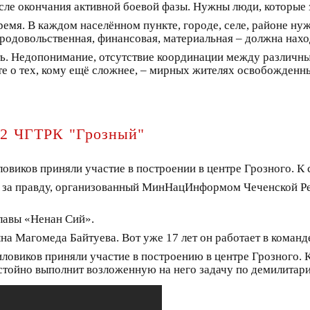
осле окончания активной боевой фазы. Нужны люди, которые
емя. В каждом населённом пункте, городе, селе, районе ну
одовольственная, финансовая, материальная – должна наход
ать. Недопонимание, отсутствие координации между различ
йте о тех, кому ещё сложнее, – мирных жителях освобожденн
22 ЧГТРК "Грозный"
ловиков приняли участие в построении в центре Грозного. К
 за правду, организованный МинНацИнформом Чеченской Ре
лавы «Ненан Сий».
а Магомеда Байтуева. Вот уже 17 лет он работает в команд
иловиков приняли участие в построению в центре Грозного. 
стойно выполнит возложенную на него задачу по демилитари