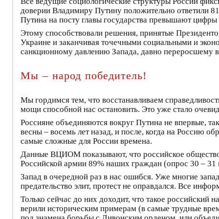
Все ведущие социологические структуры России фикс
доверии Владимиру Путину положительно ответили 81
Путина на посту главы государства превышают цифры е
Этому способствовали решения, принятые Президентом
Украине и заканчивая точечными социальными и экон
санкционному давлению Запада, давно переросшему 
Мы – народ победитель!
Мы гордимся тем, что восстанавливаем справедливость
мощи способной нас остановить. Это уже стало очеви
Россияне объединяются вокруг Путина не впервые, так
весны – восемь лет назад, и после, когда на Россию 
самые сложные для России времена.
Данные ВЦИОМ показывают, что российское общество
Российской армии 89% наших граждан (опрос 30 – 31 
Запад в очередной раз в нас ошибся. Уже многие запа
предательство элит, протест не оправдался. Все инф
Только сейчас до них доходит, что такое российский н
верили историческим примерам (в самые трудные врем
под знамена борьбы с Ливонским орденом, или объедин