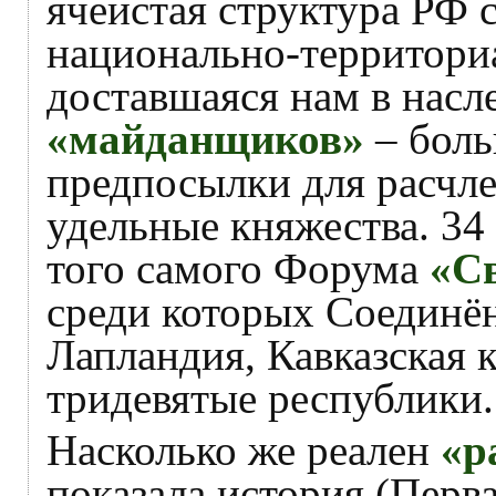
ячеистая структура РФ
национально-территори
доставшаяся нам в насл
«майданщиков»
– боль
предпосылки для расчле
удельные княжества. 34 
того самого Форума
«С
среди которых Соединё
Лапландия, Кавказская 
тридевятые республики.
Насколько же реален
«р
показала история (Перва