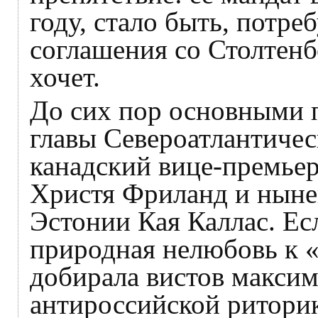
году, стало быть, потре
соглашения со Столтенбе
хочет.
До сих пор основными 
главы Североатлантичес
канадский вице-премье
Христя Фриланд и нын
Эстонии Кая Каллас. Ес
природная нелюбовь к «
добирала вистов макси
антироссийской ритори