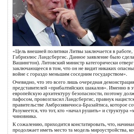
«Цель внешней политики Литвы заключается в работе,
Габриэлюс Ландсбергис. Данное заявление было сдела
Вашингтон). Литовский министр категорически отверг 
заключающееся в том, что он не видит никаких опасны
войне с гораздо меньшим соседним государством».
Очевидно, что это всего лишь очередная демонстраци
представителей «прибалтийских шакалов». Именно в эт
европейскую архитектуру безопасности, поэтому должн
пафосом, провозгласил Ландсбергис, правнук нацистс
правительстве Амброзявичюса-Бразайтиса, которое со
Разумеется, что тот, кто «начал рушить» и структура 
чиновника.
К сожалению, приходится констатировать, что, начина
продолжает иметь место та модель мироустройства, кот