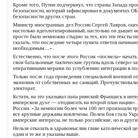
Кроме того, Путин подчеркнул, что страны Запада пр
безопасности, который зафиксирован в документах ОБ
безопасности других стран.
Министр иностранных дел России Сергей Лавров, оце
настолько идеологизированный, настолько он дышит и
просто было немножко стыдно за тех, кто эти тексты 
сказать, что последние четыре пункта ответов начин
необходимым…».
Естественно, что после этого Россия «посмела» нача
свои батальонные тактические группы вдоль северо-з
оперативными мерами по углублению интеграции в пол
Только после года проведения специальной военной о
экономик от собственных же санкций. Прочувствовали 
электорат.
Кстати, на это указывал папа римский Франциск в инте
имперском духе — отодвигать на второй план нации». 
России. «За немногим более чем 100 лет произошли т
все крупные державы вовлечены. Полем боя стала Укр
имперские интересы, не только российские, но и друг
Нельзя отказать в здравомыслии главе католической це
одни и те же и указаны выше.