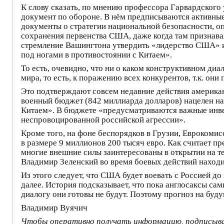
К слову сказать, по мнению профессора Гарвардског
документ по обороне. В нём предписываются активны
документы о стратегии национальной безопасности, о
сохранения первенства США, даже когда там признав
стремление Вашингтона утвердить «лидерство США» и 
под ногами в противостоянии с Китаем».
То есть, очевидно, что ни о каком конструктивном д
мира, то есть, к поражению всех конкурентов, т.к. он
Это подтверждают совсем недавние действия американ
военный бюджет (842 миллиарда долларов) нацелен н
Китаем». В бюджете «предусматриваются важные инве
неспровоцированной российской агрессии».
Кроме того, на фоне беспорядков в Грузии, Еврокомис
в размере 9 миллионов 200 тысяч евро. Как считает 
многие внешние силы заинтересованы в открытии на те
Владимир Зеленский во время боевых действий находи
Из этого следует, что США будет воевать с Россией до
далее. История подсказывает, что пока англосаксы са
диалогу они готовы не будут. Поэтому прогноз на бу
Владимир Вуячич
Чтобы оперативно получать информацию, подписыв