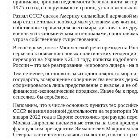
принимали, принцип неделимости безопасности, кото
1975-го года о нерушимости границ, установленных по
Развал СССР сделал Америку сильнейшей державой ми
мир стал не только необходимым условием для жизни, 
собственные правила для всего мира, диктовать их друг
военным и экономическим потенциалами, сопоставимым
угроза собственному существованию.
В своё время, после Мюнхенской речи президента Рос
серьёзно к появлению новых политических тенденций 
переворот на Украине в 2014 году, попытка подобного 
России – это всё реагирование «мирового лидера» на
Тем не менее, остановить закат однополярного мира 
государств, возвращение соперничества великих держ
сформировалось лишь представление о вызове, а не 
финансово-экономическим порядком. Иначе бы к предл
отнеслись бы серьёзнее.
Напомним, что в числе основных пунктов тех российск
СССР, ведения военной деятельности на территории Ук
января 2022 года в Европе состоялись три раунда пе
Москва запросила письменные ответы на свои предло
французским президентом Эмманюэлем Макроном заяв
Североатлантического альянса на восток, отказе от р