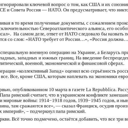
оигнорировали ключевой вопрос о том, как США и их союзни
СЕ и Совета Россия — НАТО. Он предусматривает, что никто
нивая в то время полученные документы, с сожалением пр
сключительностью Североатлантического альянса, его особо
писал». На самом деле, ответ от НАТО следовало бы назвать
аются со слов: «НАТО требует от России…», «Россия должн
ть специальную военную операцию на Украине, а Беларусь пр
ападных, западных и южных границ. На введение беспрецеде
итической, военной, экономической и финансовой сферах.
перации «коллективный Запад» оценил всю серьёзность росси
все. Все, кроме США, которым наплевать на экономики евро
рвью, опубликованном 10 марта в газете La Repubblica. Расс
Папа римский считает, что в украинском конфликте замешан
ри мировые войны: 1914−1918 годов, 1939−1945 годов, и ны
аина, там сражаются все», — сказал Франциск, осудив про
их империй», – подчеркнул папа римский.
ркви. Всё точно подмечено, остаётся добавить, что все три 