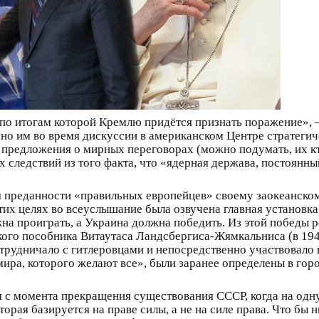
 по итогам которой Кремлю придётся признать поражение», 
но им во время дискуссии в американском Центре стратеги
предложения о мирных переговорах (можно подумать, их кто
х следствий из того факта, что «ядерная держава, постоянн
я преданности «правильных европейцев» своему заокеанском
их целях во всеуслышание была озвучена главная установка
а проиграть, а Украина должна победить. Из этой победы р
кого пособника Витаутаса Ландсбергиса-Жямкальниса (в 194
трудничало с гитлеровцами и непосредственно участвовало в
«мира, которого желают все», были заранее определены в гор
я с момента прекращения существования СССР, когда на одн
орая базируется на праве силы, а не на силе права. Что бы 