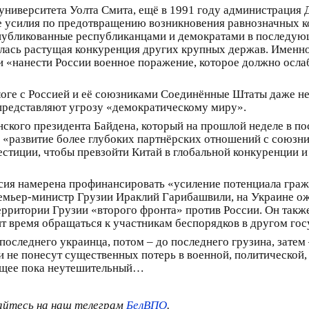
о университета Уолта Смита, ещё в 1991 году администраци
е усилия по предотвращению возникновения равнозначных 
публикованные республиканцами и демократами в последующи
алась растущая конкуренция других крупных держав. Именн
«нанести России военное поражение, которое должно ослаб
иалоге с Россией и её союзниками Соединённые Штаты даже н
и представляют угрозу «демократическому миру».
ского президента Байдена, который на прошлой неделе в по
а «развитие более глубоких партнëрских отношений с союз
стиции, чтобы превзойти Китай в глобальной конкуренции 
сия намерена профинансировать «усиление потенциала гражд
премьер-министр Грузии Ираклий Гарибашвили, на Украине о
рритории Грузии «второго фронта» против России. Он также
т время обращаться к участникам беспорядков в другом гос
 последнего украинца, потом – до последнего грузина, затем 
ми не понесут существенных потерь в военной, политической
дущее пока неутешительный…
айтесь на наш телеграм
БелВПО
.