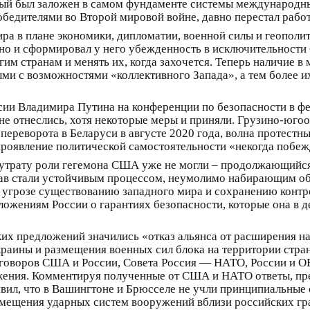
рый был заложен в самом фундаменте системы международн
бедителями во Второй мировой войне, давно перестал работ
ра в плане экономики, дипломатии, военной силы и геопол
но и сформировал у него убежденность в исключительности 
им странам и менять их, когда захочется. Теперь наличие в 
и с возможностями «коллективного Запада», а тем более и
сии Владимира Путина на конференции по безопасности в фе
не отнеслись, хотя некоторые меры и приняли. Грузино-югоо
переворота в Беларуси в августе 2020 года, волна протестн
 проявление политической самостоятельности «некогда побеж
и утрату роли гегемона США уже не могли – продолжающийся
ав стали устойчивым процессом, неумолимо набирающим обор
об угрозе существованию западного мира и сохранению кон
ожениям России о гарантиях безопасности, которые она в 
их предложений значились «отказ альянса от расширения на
раины и размещения военных сил блока на территории стран,
реговоров США и России, Совета Россия — НАТО, России и ОБ
жения. Комментируя полученные от США и НАТО ответы, пре
ил, что в Вашингтоне и Брюсселе не учли принципиальные
азмещения ударных систем вооружений вблизи российских гра