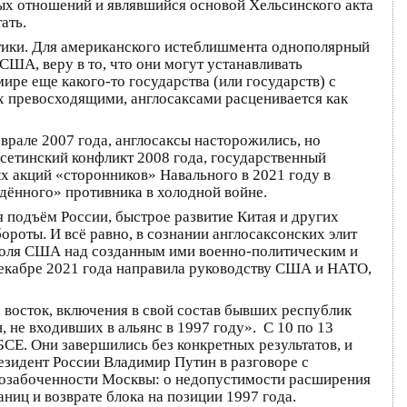
ых отношений и являвшийся основой Хельсинского акта
ать.
итики. Для американского истеблишмента однополярный
США, веру в то, что они могут устанавливать
мире еще какого-то государства (или государств) с
х превосходящими, англосаксами расценивается как
врале 2007 года, англосаксы насторожились, но
сетинский конфликт 2008 года, государственный
ых акций «сторонников» Навального в 2021 году в
дённого» противника в холодной войне.
 подъём России, быстрое развитие Китая и других
оты. И всё равно, в сознании англосаксонских элит
троля США над созданным ими военно-политическим и
декабре 2021 года направила руководству США и НАТО,
 восток, включения в свой состав бывших республик
 не входивших в альянс в 1997 году». С 10 по 13
СЕ. Они завершились без конкретных результатов, и
зидент России Владимир Путин в разговоре с
 озабоченности Москвы: о недопустимости расширения
ниц и возврате блока на позиции 1997 года.