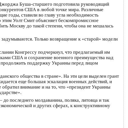
я Джорджа Буша-старшего подготовила руководящий
конкурентов США в любой точке мира. Различные
е годы, ставили во главу угла необходимость
о этим Уолт Смит объясняет бескомпромиссное
ить Москву до такой степени, чтобы она не мешалась
е задумываются. Только возвращение к «старой» модели
слании Конгрессу подчеркнул, что предлагаемый им
никами США и сохранение военного преимущества над
и продолжить поддержку Украины перед лицом
анского общества в стране». На эти цели выделен грант
жидается еще большая эскалация военных действий, и
 обратил внимание и на то, что «президент Украины
ударстве».
– до последнего молдаванина, поляка, литовца и так
, экономической и других сферах, к конструктивному