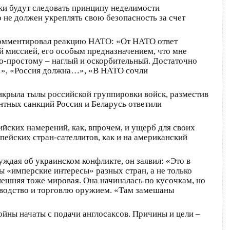
ки будут следовать принципу неделимости
 не должен укреплять свою безопасность за счет
окомментировал реакцию НАТО: «От НАТО ответ
й миссией, его особым предназначением, что мне
 по-простому – наглый и оскорбительный. Достаточно
а…», «Россия должна…», «В НАТО сочли
икрыла тылы российской группировки войск, разместив
нтных санкций Россия и Беларусь ответили
йских намерений, как, впрочем, и ущерб для своих
пейских стран-сателлитов, как и на американский
уждая об украинском конфликте, он заявил: «Это в
ы «имперские интересы» разных стран, а не только
нешняя тоже мировая. Она начиналась по кусочкам, но
изводство и торговлю оружием. «Там замешаны
войны начаты с подачи англосаксов. Причины и цели –