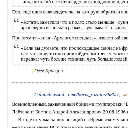
танк, похожий на «Леопард», но доподлинно иден
Есть еще одна важная деталь, на которую обратили вн
«Кстати, заметили что в полях стало меньше «лунн
артиллерии выросла в разы», – указывает тг-канал
При этом тг-канал «Архангел спецназа», известный св
«Если вы думаете, что происходящее сейчас на фрон
наступление, то оно произойдет быстрее, чем кто-
передка: чуть больше техники, чуть больше людей,
Олег Кравцов
Colonelcassad | t.me/boris_rozhin/88305
,
[08.
Военнопленный, захваченный бойцами группировки "В
Лейтенант Костюк Андрей Александрович 20.08.1996 г
— В ходе штурма наших позиций на Времевском участ
— Командование ВСУ отказалось эвакуировать его и 