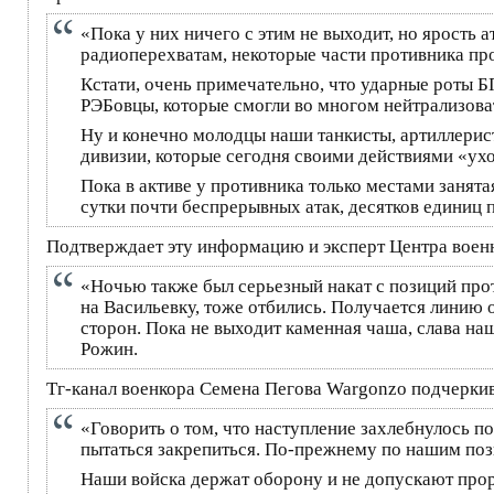
«Пока у них ничего с этим не выходит, но ярость 
радиоперехватам, некоторые части противника про
Кстати, очень примечательно, что ударные роты Б
РЭБовцы, которые смогли во многом нейтрализова
Ну и конечно молодцы наши танкисты, артиллерист
дивизии, которые сегодня своими действиями «ухо
Пока в активе у противника только местами занят
сутки почти беспрерывных атак, десятков единиц
Подтверждает эту информацию и эксперт Центра воен
«Ночью также был серьезный накат с позиций про
на Васильевку, тоже отбились. Получается линию 
сторон. Пока не выходит каменная чаша, слава на
Рожин.
Тг-канал военкора Семена Пегова Wargonzo подчеркива
«Говорить о том, что наступление захлебнулось п
пытаться закрепиться. По-прежнему по нашим поз
Наши войска держат оборону и не допускают прор