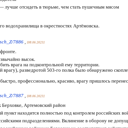
— лучше отсидеть в тюрьме, чем стать пушечным мясом
го водохранилища в окрестностях Артёмовска.
sch_Z/7886
,
[08.06.2023]
 фронте.
езвычайно высок.
 бить врага на подконтрольной ему территории.
й врагу), разведротой 503-го полка было обнаружено скопле
быстро, профессионально, красиво, врагу пришлось перене
sch_Z/7887
,
[08.06.2023]
 Берховке, Артемовский район
 пункт находится полностью под контролем российских вой
сийскими подразделениями. Вклинение в оборону не допущ