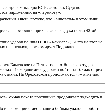
первые тревожные для ВСУ ласточки. Судя по
иотов, заряженных на «перемогу».
 сражении. Очень похоже, что «виноваты» в этом наши
русель, постоянно прикрывая с воздуха полки 42-ой
ствие ударов по ним РСЗО «Хаймарс»). И это на вторые
тых и раненых», – резюмирует Подоляка.
орск-Каменское на Пятихатки – отбились, оттуда же –
местах. И сходящимися ударами пойти на Токмак с трех
ока стихли. На Ореховском продолжаются», – отмечает
ехов-Токмак пехота противника продолжает подходить и
По информации с мест, нашим бойцам удалось подбить