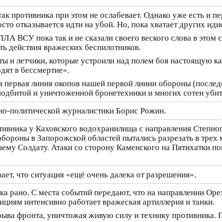
атак противника при этом не ослабевает. Однако уже есть и 
сто отказывается идти на убой. Но, пока хватает других ид
ПЛА ВСУ пока так и не сказали своего веского слова в этом
ть действия вражеских беспилотников.
ы и летчики, которые устроили над полем боя настоящую ка
дят в бессмертие».
ая первая линия окопов нашей первой линии обороны (послед
 подбитой и уничтоженной бронетехники и многих сотен уби
но-политической журналистики Борис Рожин.
тивника у Каховского водохранилища с направления Степног
обороны в Запорожской областей пытались разрезать в трех 
шему Солдату. Атаки со сторону Каменского на Пятихатки п
ет, что ситуация «ещё очень далека от разрешения».
ока рано. С места событий передают, что на направлении Ор
ициям интенсивно работает вражеская артиллерия и танки.
ыва фронта, уничтожая живую силу и технику противника. 