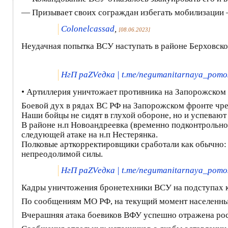
— Призывает своих сограждан избегать мобилизации 
Colonelcassad
,
[08.06.2023]
Неудачная попытка ВСУ наступать в районе Берховско
НгП раZVедка | t.me/negumanitarnaya_pomo
• Артиллерия уничтожает противника на Запорожском
Боевой дух в рядах ВС РФ на Запорожском фронте чр
Наши бойцы не сидят в глухой обороне, но и успевают
В районе н.п Новоандреевка (временно подконтрольно
следующей атаке на н.п Нестерянка.
Полковые арткорректировщики сработали как обычно: 
непреодолимой силы.
НгП раZVедка | t.me/negumanitarnaya_pomo
Кадры уничтожения бронетехники ВСУ на подступах к
По сообщениям МО РФ, на текущий момент населенный
Вчерашняя атака боевиков ВФУ успешно отражена рос