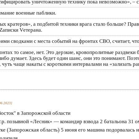
тифицировать уничтоженную технику пока невозможно», – с
имание военные паблики.
ых кратеров», а подбитой техники врага стало больше? Прав
 Zаписки Vетерана.
оими сводками с места событий на фронтах СВО, считает, ч
тах то самое, нет. Это дерзкие, кровопролитные раздвеки бо
либо думает. Здесь будет один шанс, они это понимают. Поэт
 чуть чаще накаты с короткими интервалами на «зализать ран
06.2023]
осток" в Запорожской области
.р. позывной «Лесник» — командир взвода 2 батальона 31 о
ке (Запорожская область) 5 июня его машина подорвалась 
водителя