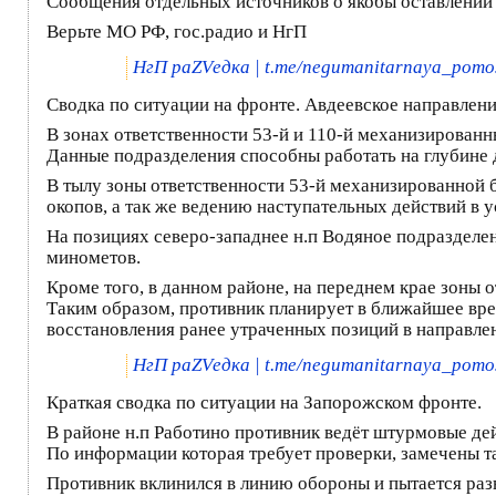
Сообщения отдельных источников о якобы оставлении 
Верьте МО РФ, гос.радио и НгП
НгП раZVедка | t.me/negumanitarnaya_pomo
Сводка по ситуации на фронте. Авдеевское направлени
В зонах ответственности 53-й и 110-й механизирован
Данные подразделения способны работать на глубине д
В тылу зоны ответственности 53-й механизированной б
окопов, а так же ведению наступательных действий в 
На позициях северо-западнее н.п Водяное подразделе
минометов.
Кроме того, в данном районе, на переднем крае зоны 
Таким образом, противник планирует в ближайшее вр
восстановления ранее утраченных позиций в направле
НгП раZVедка | t.me/negumanitarnaya_pomo
Краткая сводка по ситуации на Запорожском фронте.
В районе н.п Работино противник ведёт штурмовые де
По информации которая требует проверки, замечены та
Противник вклинился в линию обороны и пытается разв