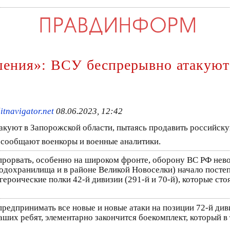
шения»: ВСУ беспрерывно атакуют
tnavigator.net
08.06.2023, 12:42
куют в Запорожской области, пытаясь продавить российскую 
 сообщают военкоры и военные аналитики.
прорвать, особенно на широком фронте, оборону ВС РФ нево
одохранилища и в районе Великой Новоселки) начало постепе
ероические полки 42-й дивизии (291-й и 70-й), которые стоя
 предпринимать все новые и новые атаки на позиции 72-й див
наших ребят, элементарно закончится боекомплект, который 