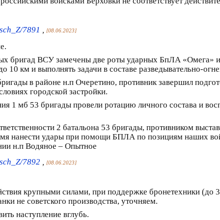
российскими войсками Берховки не соответствует действите
sch_Z/7891
,
[08.06.2023]
е.
ных бригад ВСУ замечены две роты ударных БпЛА «Омега» и
о 10 км и выполнять задачи в составе разведывательно-огне
ригады в районе н.п Очеретино, противник завершил подгот
условиях городской застройки.
ния 1 мб 53 бригады провели ротацию личного состава и вос
ответственности 2 батальона 53 бригады, противником выст
емя нанести удары при помощи БПЛА по позициям наших вой
нии н.п Водяное – Опытное
sch_Z/7892
,
[08.06.2023]
йствия крупными силами, при поддержке бронетехники (до 3
нки не советского производства, уточняем.
ить наступление вглубь.