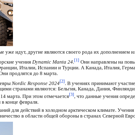
е уже идут, другие являются своего рода их дополнением 
[1]
морские учения
Dynamic Manta 24
.
Они направлены на повы
анции, Италии, Испании и Турции. А Канада, Италия, Герм
ни продлятся до 8 марта.
[2]
невры
Nordic Response 2024
. В учениях принимают участие 
щими странами являются: Бельгия, Канада, Дания, Финлянди
[3]
14 марта. При этом отмечается
, что данные учения опред
в конце февраля.
ний для действий в холодном арктическом климате. Учения
ничество в области общей обороны в странах Северной Евр