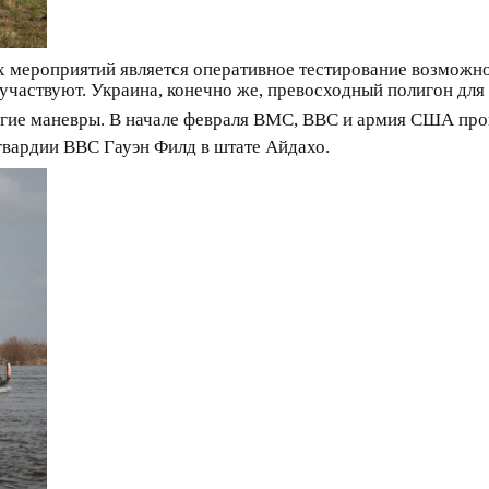
х мероприятий является оперативное тестирование возможно
частвуют. Украина, конечно же, превосходный полигон для 
угие маневры. В начале февраля ВМС, ВВС и армия США пр
гвардии ВВС Гауэн Филд в штате Айдахо.