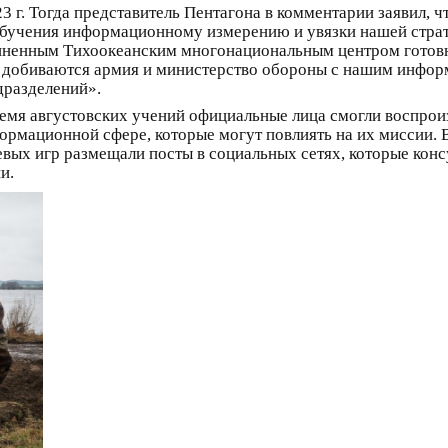
 г. Тогда представитель Пентагона в комментарии заявил, ч
обучения информационному измерению и увязки нашей стра
енным Тихоокеанским многонациональным центром готовнос
его добиваются армия и министерство обороны с нашим ин
дразделений».
ремя августовских учений официальные лица смогли воспро
нформационной сфере, которые могут повлиять на их мисси
вых игр размещали посты в социальных сетях, которые конс
и.