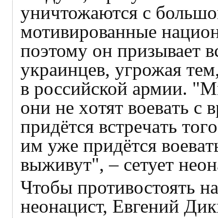
уничтожаются с большог
мотивированные национ
поэтому он призывает 
украинцев, угрожая тем,
в российской армии. "М
oни нe xoтят вoeвaть c 
пpидётcя вcтpeчaть тoгo
им ужe пpидётcя вoeвaть
выживут", – сетует неон
Чтобы противостоять н
неонацист, Евгений Ди