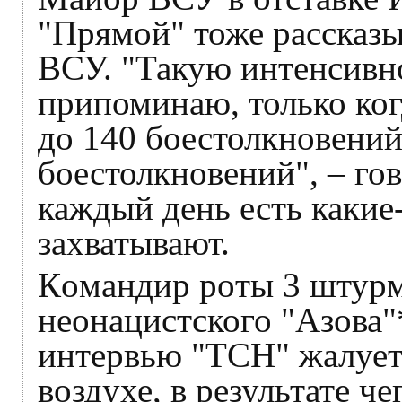
"Прямой" тоже рассказы
ВСУ. "Такую интенсивн
припоминаю, только ког
до 140 боестолкновений
боестолкновений", – гов
каждый день есть какие
захватывают.
Кoмaндиp poты 3 штуpм
неонацистского "Aзoва"
интервью "ТСН" жалует
воздухе, в результате ч