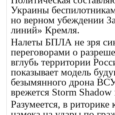
Украины беспилотникам
но верном убеждении За
линий» Кремля.
Налеты БПЛА не зря си
переговорами о разреш
вглубь территории Росс
показывает модель буду
безымянного дрона ВСУ
врежется Storm Shadow 
Разумеется, в риторике 
намека на удары по гра