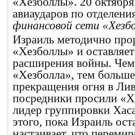
«Хезболлы». 20 октября
авиаударов по отделен
финансовой сети «Хезб
Израиль методично про
«Хезболлы» и оставляе
расширения войны. Чем 
«Хезболла», тем больш
прекращения огня в Лив
посредники просили «Х
лидер группировки Хаса
этого, пока Израиль ост
настаивает, что переми