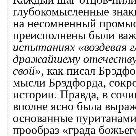
глубокомысленные знак
на несомненный промыс
преисполнены были важ
испытаниях «воздевая гл
дражайшему отечеству 
свой»
, как писал Брэдфо
мысли Брэдфорда, сокр
истории. Правда, в соч
вполне ясно была выраж
основанные пуританами
прообраз «града божьег