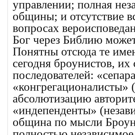
управлении; полная нез
общины; и отсутствие в
вопросах вероисповедан
Бог через Библию может
Понятны отсюда те име
сегодня броунистов, их
последователей: «сепар
«конгрегационалисты» (
абсолютизацию авторит
«индепенденты» (незав
община по мысли Броуна
полностью независимое