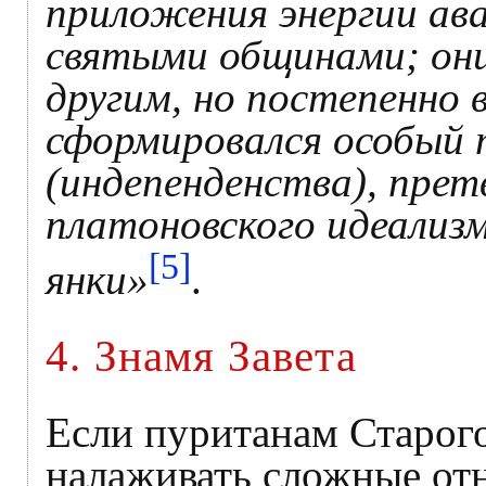
приложения энергии ав
святыми общинами; они
другим, но постепенно 
сформировался особый 
(индепенденства), прет
платоновского идеализ
[5]
янки»
.
4. Знамя Завета
Если пуританам Старог
налаживать сложные от