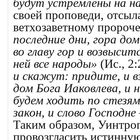
будут устремлены на н
своей проповеди, отсыл
ветхозаветному пророч
последние дни, гора до
во главу гор и возвысит
ней все народы»
(Ис., 2:
и скажут: придите, и в
дом Бога Иаковлева, и 
будем ходить по стезя
закон, и слово Господн
Таким образом, Уинтроп
провозгласить истинну