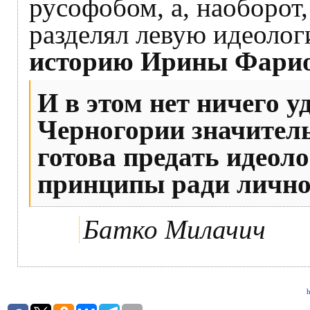
русофобом, а, наоборот
разделял левую идеоло
историю Ирины Фарион
И в этом нет ничего у
Черногории значител
готова предать идеол
принципы ради личн
Батко Милачич
h