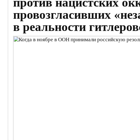
против нацистских окк
провозгласивших «нез
в реальности гитлеров