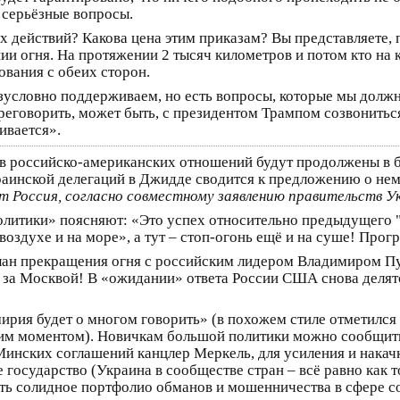
ё серьёзные вопросы.
 действий? Какова цена этим приказам? Вы представляете, п
 огня. На протяжении 2 тысяч километров и потом кто на к
ования с обеих сторон.
езусловно поддерживаем, но есть вопросы, которые мы должн
еговорить, может быть, с президентом Трампом созвониться
ивается».
ов российско-американских отношений будут продолжены в 
раинской делегаций в Джидде сводится к предложению о не
ет Россия, согласно совместному заявлению правительств 
олитики» поясняют: «Это успех относительно предыдущего 
в воздухе и на море», а тут – стоп-огонь ещё и на суше! Прог
лан прекращения огня с российским лидером Владимиром Пу
д за Москвой! В «ожидании» ответа России США снова деля
ирия будет о многом говорить» (в похожем стиле отметился 
щим моментом). Новичкам большой политики можно сообщить
 Минских соглашений канцлер Меркель, для усиления и нака
 государство (Украина в сообществе стран – всё равно как 
ать солидное портфолио обманов и мошенничества в сфере 