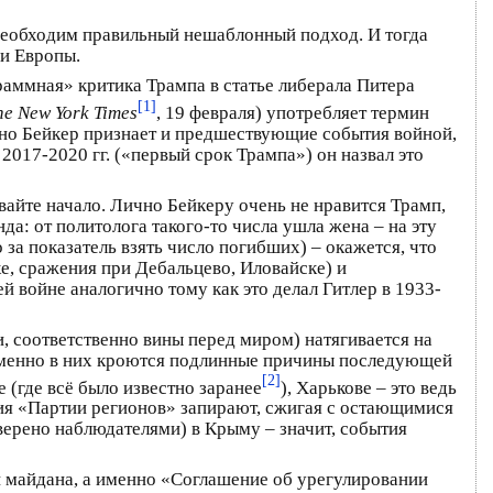
 необходим правильный нешаблонный подход. И тогда
чи Европы.
раммная» критика Трампа в статье либерала Питера
[1]
he New York Times
, 19 февраля) употребляет термин
 но Бейкер признает и предшествующие события войной,
2017-2020 гг. («первый срок Трампа») он назвал это
ывайте начало. Лично Бейкеру очень не нравится Трамп,
а: от политолога такого-то числа ушла жена – на эту
а показатель взять число погибших) – окажется, что
е, сражения при Дебальцево, Иловайске) и
 войне аналогично тому как это делал Гитлер в 1933-
 соответственно вины перед миром) натягивается на
 именно в них кроются подлинные причины последующей
[2]
 (где всё было известно заранее
), Харькове – это ведь
ия «Партии регионов» запирают, сжигая с остающимися
верено наблюдателями) в Крыму – значит, события
 майдана, а именно «Соглашение об урегулировании