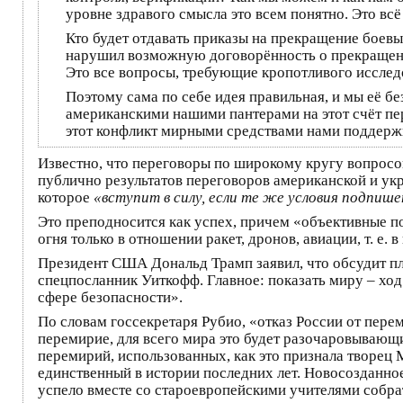
уровне здравого смысла это всем понятно. Это вс
Кто будет отдавать приказы на прекращение боевых
нарушил возможную договорённость о прекращении
Это все вопросы, требующие кропотливого исслед
Поэтому сама по себе идея правильная, и мы её б
американскими нашими пантерами на этот счёт пер
этот конфликт мирными средствами нами поддерж
Известно, что переговоры по широкому кругу вопрос
публично результатов переговоров американской и ук
которое
«вступит в силу, если те же условия подпиш
Это преподносится как успех, причем «объективные п
огня только в отношении ракет, дронов, авиации, т. е. 
Президент США Дональд Трамп заявил, что обсудит п
спецпосланник Уиткофф. Главное: показать миру – хо
сфере безопасности».
По словам госсекретаря Рубио, «отказ России от перем
перемирие, для всего мира это будет разочаровываю
перемирий, использованных, как это признала творец
единственный в истории последних лет. Новосозданное
успело вместе со староевропейскими учителями собр