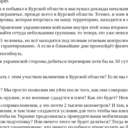
орят.
ера я побывал в Курской области и выслушал доклады началь
риграничье, прежде всего в Курской области. Точнее, в зоне
овка, которая вторглась на нашу территорию, находится в 
Управление украинскими войсками внутри этой зоны вторжен
выйти оттуда небольшими группами, то теперь это уже нево
3 человека, но всё находится под полным огневым контроле
е гарантированно. А если в ближайшие дни произойдёт физич
 погибнуть.
ля украинской стороны добиться перемирия хотя бы на 30 су
ать с этим участком вклинения в Курской области? Если мы п
боя? Мы просто позволим им уйти после того, как они совер
ь оружие, и их военные сдадутся в плен? Как это будет? Не
соприкосновения, а это почти 2 тысячи километров? И там, 
вения, и там тоже создаются условия для того чтобы мы взя
 чтобы на Украине продолжилась принудительная мобилизаци
 подготовку? Или ничего этого не будет делаться? Тогда во
удет гарантировано, что ничего подобного происходить не б