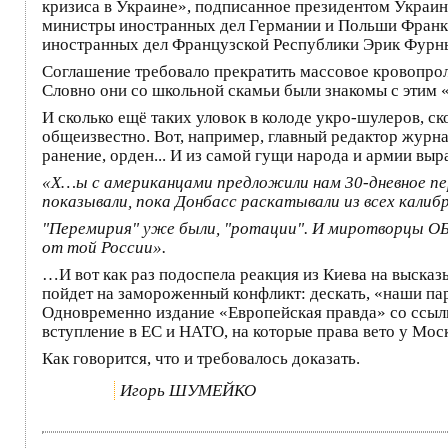
кризиса в Украине», подписанное президентом Украи
министры иностранных дел Германии и Польши Франк-
иностранных дел Французской Республики Эрик Фурн
Соглашение требовало прекратить массовое кровопроли
Словно они со школьной скамьи были знакомы с этим
И сколько ещё таких уловок в колоде укро-шулеров, 
общеизвестно. Вот, например, главный редактор жур
ранение, орден... И из самой гущи народа и армии вы
«Х…ы с американцами предложили нам 30-дневное пер
показывали, пока Донбасс раскатывали из всех калибр
"Перемирия" уже были, "ротации". И миротворцы ОБСЕ
от той России».
…И вот как раз подоспела реакция из Киева на высказ
пойдет на замороженный конфликт: дескать, «наши па
Одновременно издание «Европейская правда» со ссылк
вступление в ЕС и НАТО, на которые права вето у Мос
Как говорится, что и требовалось доказать.
Игорь ШУМЕЙКО