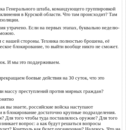
ника Генерального штаба, командующего группировкой
 вклинения в Курской области. Что там происходит? Там
изоляции.
ия утрачено. Если на первых этапах, буквально неделю-
зможно.
м с нашей стороны. Техника полностью брошена, её
еское блокирование, то выйти вообще никто не сможет.
ток. И мы это поддерживаем.
рекращаем боевые действия на 30 суток, что это
шили массу преступлений против мирных граждан?
понятно
как вы знаете, российские войска наступают
ли в блокирование достаточно крупные подразделения.
я? Для того чтобы туда поставлялось оружие? Для того
зникает вопрос: а как будут решаться вопросы
удет? Контроль как будет организован? Надеюсь. Что на