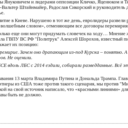
ны Януковичем и лидерами оппозиции Кличко, Яценюком и Т
Вальтер Штайнмайер, Радослав Сикорский и руководитель 
ье.
тие в Киеве. Нарушено в тот же день, евролидеры развели р
 «волшебным словом», отменяющим все договоры перемирия
сколько еще они могут придумать словечек на ходу… Мнение
нала ГВПУ ВС РФ "Политрук" Алексей Шорохов, известный п
ражает их позицию:
емирие. Зачем оно драпающим из-под Курска – понятно. А
ов. Не оценили.
 вдоль ЛБС с 2014 ездили, собирали разведданные. Всё эт
ывания 13 марта Владимира Путина и Дональда Трампа. Глав
ртнеры из США тоже против такого сценария, мы против "Мин
ой на свой источник написало, что «красными линиями» для
квы быть не должно.