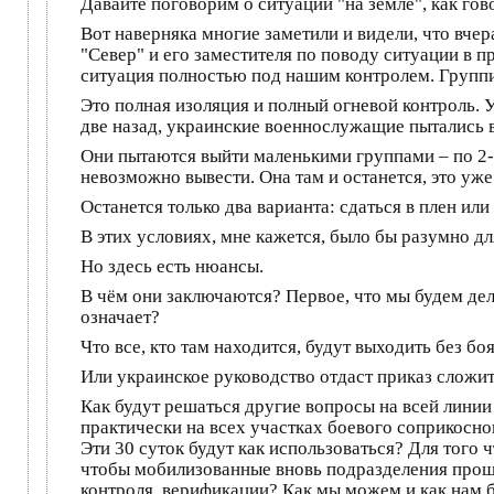
Давайте поговорим о ситуации "на земле", как гов
Вот наверняка многие заметили и видели, что вч
"Север" и его заместителя по поводу ситуации в п
ситуация полностью под нашим контролем. Группир
Это полная изоляция и полный огневой контроль. 
две назад, украинские военнослужащие пытались 
Они пытаются выйти маленькими группами – по 2-
невозможно вывести. Она там и останется, это уж
Останется только два варианта: сдаться в плен или
В этих условиях, мне кажется, было бы разумно д
Но здесь есть нюансы.
В чём они заключаются? Первое, что мы будем дел
означает?
Что все, кто там находится, будут выходить без 
Или украинское руководство отдаст приказ сложит
Как будут решаться другие вопросы на всей линии 
практически на всех участках боевого соприкосно
Эти 30 суток будут как использоваться? Для того
чтобы мобилизованные вновь подразделения прошли
контроля, верификации? Как мы можем и как нам б