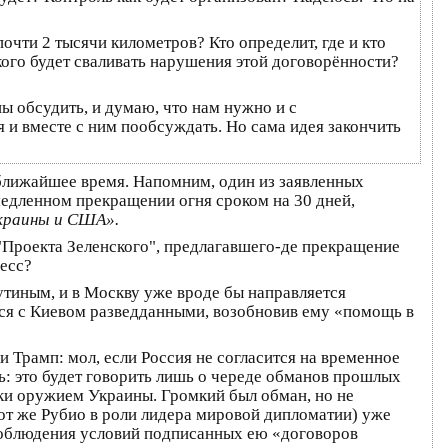
очти 2 тысячи километров? Кто определит, где и кто
ого будет сваливать нарушения этой договорённости?
ы обсудить, и думаю, что нам нужно и с
 и вместе с ним пообсуждать. Но сама идея закончить
ближайшее время. Напомним, один из заявленных
медленном прекращении огня сроком на 30 дней,
Украины и США».
"Проекта Зеленского", предлагавшего-де прекращение
ресс?
тиным, и в Москву уже вроде бы направляется
тся с Киевом разведданными, возобновив ему «помощь в
и Трамп: мол, если Россия не согласится на временное
: это будет говорить лишь о череде обманов прошлых
чки оружием Украины. Громкий был обман, но не
тот же Рубио в роли лидера мировой дипломатии) уже
соблюдения условий подписанных ею «договоров