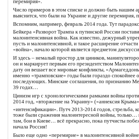
перемирия».
Число примеров в этом списке и должно быть нашим а
выяснится, что были на Украине и другие перемирия,
Вспомним, например, февраль 2014 года. Тут парадок
Бейкера «Разворот Трампа к путинской России постав
малоинтенсивная война. Как известно, дежурный упре
пусть и малоинтенсивной, и такое расширение отчасти
«война», начало которой является предметом дискусси
И здесь – немалый простор для циников, манипуляторов
он и маркирует первым его президентством Малоинтенс
дату он вешает все мировые конфликты, «Армагеддоны
именно «трамповские» годы были гораздо спокойнее о
последующих. Минские соглашения, по признанию Мерк
39 годах…
Цинизм игр с хронологическими рамками войны против
2014 год, «вторжение на Украину» («аннексия Крыма»
«интенсификации». Путч 2013-2014 годов, стрельба, ко
тоже были сражения малоинтересной войны, только… 
там, бои в Киеве… всё прекрасно, пока путчисты побе
начала Россия!
Было еще одно «перемирие» в малоинтенсивной войне