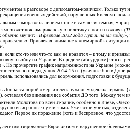
ргументом в разговоре с дипломатом-новичком. Только тут
 прекращения военных действий, нарушенных Киевом с пода
сальным саморазоблачением стане и самая системная, «прог
ил многолетнюю американскую политику с ног на голову» (
T
к обычно звучит:
«В феврале 2022 года Путин начал войну»
,
 справедливо. Привлекая внимание к «немирной» ситуации в 
й.
: если кто-то или что-то вам не нравится – к тому и привяз
ивную войну на Украине. В пределе (абсурдном) этого тренд
». Но прочертите график напряженности на Украине (можно з
тносительно предыдущих 2014-15 гг. (уличные бои в Донецк
ель, использовались для вооружения, подготовки к будущей
 Донбасса порой омерзителен: нужное «одеяло» термина (и,
), оставляя без внимания все события ДО того. Между тем
ктейли Молотова по всей Украине, особенно в Киеве, Одессе
крупно выигранные путчистами. Уже сотни убитых, отделен
ждают. Первое их поражение (хоть и бескровное, что удосто
, легитимизированное Евросоюзом и нарушенное боевиками