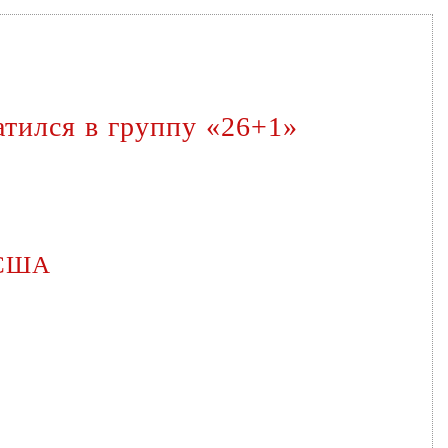
атился в группу «26+1»
и США