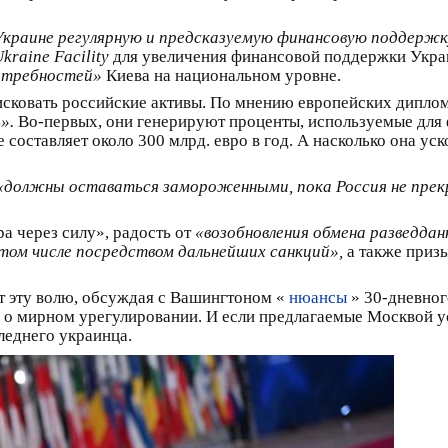
краине регулярную и предсказуемую финансовую поддержк
kraine Facility
для увеличения финансовой поддержки Укр
отребностей»
Киева на национальном уровне.
исковать российские активы. По мнению европейских дипло
».
Во-первых, они генерируют проценты, используемые для 
 составляет около 300 млрд. евро в год. А насколько она у
«должны оставаться замороженными, пока Россия не прекр
ра через силу», радость от
«возобновления обмена разведда
 том числе посредством дальнейших санкций»,
а также приз
ет эту волю, обсуждая с Вашингтоном «
нюансы
» 30-дневног
ах о мирном урегулировании. И если предлагаемые Москвой 
леднего украинца.