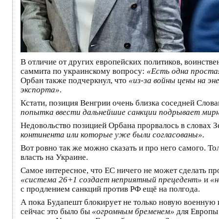
В отличие от других европейских политиков, воинстве
саммита по украинскому вопросу:
«Есть одна проста
Орбан также подчеркнул, что
«из-за войны цены на э
экспорта»
.
Кстати, позиция Венгрии очень близка соседней Слов
попытка ввести дальнейшие санкции подрывает мирны
Недовольство позицией Орбана прорвалось в словах З
континента или которые уже были согласованы».
Вот ровно так же можно сказать и про него самого. Т
власть на Украине.
Самое интересное, что ЕС ничего не может сделать про
«система 26+1 создает неприятный прецедент»
и
«н
с продлением санкций против РФ ещё на полгода.
А пока Будапешт блокирует не только новую военную 
сейчас это было бы
«огромным бременем»
для Европы