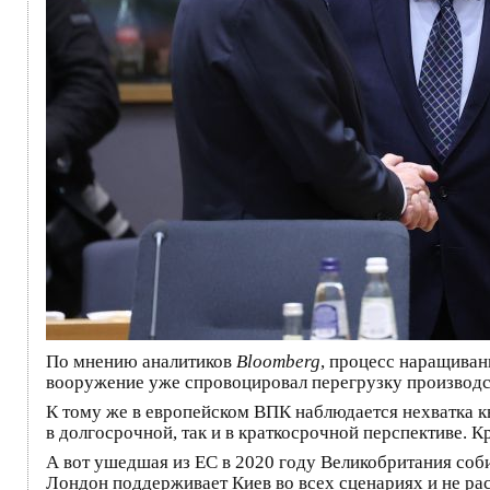
По мнению аналитиков
Bloomberg
, процесс наращиван
вооружение уже спровоцировал перегрузку производ
К тому же в европейском ВПК наблюдается нехватка к
в долгосрочной, так и в краткосрочной перспективе. 
А вот ушедшая из ЕС в 2020 году Великобритания соб
Лондон поддерживает Киев во всех сценариях и не р