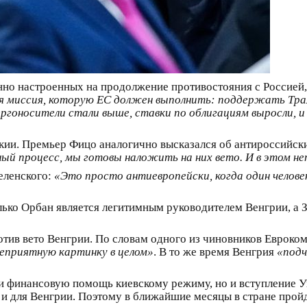
нно настроенных на продолжение противостояния с Россией,
я миссия, которую ЕС должен выполнить: поддержать Трам
нергоносители стали выше, ставки по облигациям выросли, 
акии. Премьер Фицо аналогично высказался об антироссийск
й процесс, мы готовы наложить на них вето. И в этом не
еленского:
«Это просто антиевропейски, когда один челове
олько Орбан является легитимным руководителем Венгрии, а 
тив вето Венгрии. По словам одного из чиновников Еврокоми
еприятную картинку в целом»
. В то же время Венгрия
«подч
и финансовую помощь киевскому режиму, но и вступление У
 и для Венгрии. Поэтому в ближайшие месяцы в стране про