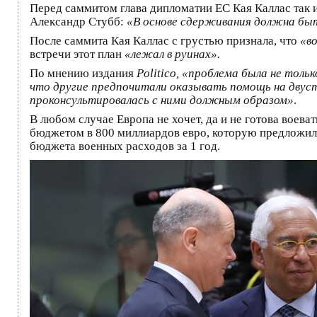
Перед саммитом глава дипломатии ЕС Кая Каллас так и
Александр Стубб:
«В основе сдерживания должна быт
После саммита Кая Каллас с грустью признала, что
«в
встречи этот план
«лежал в руинах».
По мнению издания
Politico, «проблема была не тол
что другие предпочитали оказывать помощь на двус
проконсультировалась с ними должным образом»
.
В любом случае Европа не хочет, да и не готова вое
бюджетом в 800 миллиардов евро, которую предложила
бюджета военных расходов за 1 год.