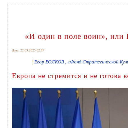
«И один в поле воин», или
Дата: 22.03.2025 02:07
Егор ВОЛКОВ , «Фонд Стратегической Куль
Европа не стремится и не готова