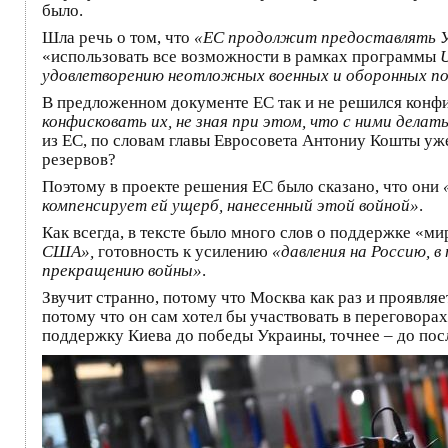
было.
Шла речь о том, что
«ЕС продолжит предоставлять У
«использовать все возможности в рамках программы
U
удовлетворению неотложных военных и оборонных п
В предложенном документе ЕС так и не решился конф
конфисковать их, не зная при этом, что с ними делать
из ЕС, по словам главы Евросовета Антониу Кошты уже
резервов?
Поэтому в проекте решения ЕС было сказано, что они
компенсирует ей ущерб, нанесенный этой войной»
.
Как всегда, в тексте было много слов о поддержке «ми
США»,
готовность к усилению
«давления на Россию, в
прекращению войны»
.
Звучит странно, потому что Москва как раз и проявля
потому что он сам хотел бы участвовать в переговор
поддержку Киева до победы Украины, точнее – до пос