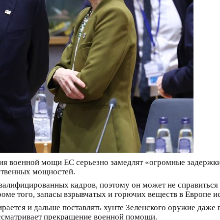
ия военной мощи ЕС серьезно замедлят «огромные задержк
ственных мощностей.
валифицированных кадров, поэтому он может не справиться
Кроме того, запасы взрывчатых и горючих веществ в Европе 
ирается и дальше поставлять хунте Зеленского оружие даже
ассматривает прекращение военной помощи.