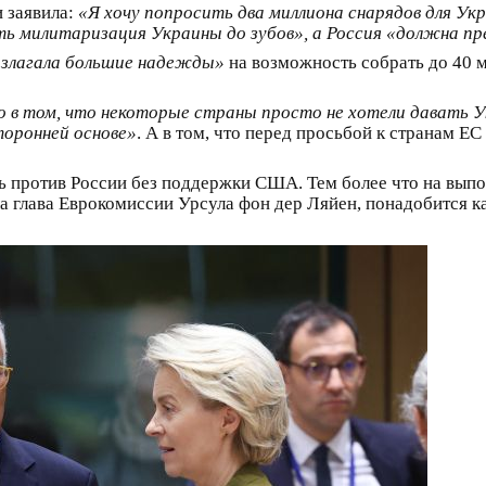
 заявила:
«Я хочу попросить два миллиона снарядов для Ук
ь милитаризация Украины до зубов», а Россия «должна п
озлагала большие надежды»
на возможность собрать до 40 м
ько в том, что некоторые страны просто не хотели давать
торонней основе»
. А в том, что перед просьбой к странам ЕС
вать против России без поддержки США. Тем более что на в
 глава Еврокомиссии Урсула фон дер Ляйен, понадобится к