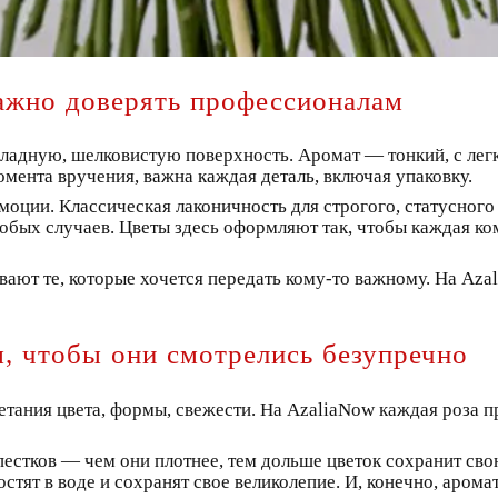
ажно доверять профессионалам
хладную, шелковистую поверхность. Аромат — тонкий, с лег
омента вручения, важна каждая деталь, включая упаковку.
моции. Классическая лаконичность для строгого, статусного
обых случаев. Цветы здесь оформляют так, чтобы каждая ко
ывают те, которые хочется передать кому-то важному. На Az
м, чтобы они смотрелись безупречно
етания цвета, формы, свежести. На AzaliaNow каждая роза п
пестков — чем они плотнее, тем дольше цветок сохранит св
стят в воде и сохранят свое великолепие. И, конечно, аром