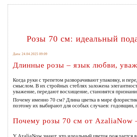
Розы 70 см: идеальный под
Дата: 24.04.2025 09:09
Длинные розы – язык любви, ува
Когда руки с трепетом разворачивают упаковку, и пер
смыслом. В их стройных стеблях заложена элегантност
уважение, передают восхищение, становятся признани
Почему именно 70 см? Длина цветка в мире флористик
поэтому их выбирают для особых случаев: годовщин, п
Почему розы 70 см от AzaliaNow
У AzaliaNow знают, что идеальный цветок рождается в