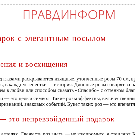
арок с элегантным посылом
жения и восхищения
ед глазами раскрываются изящные, утонченные розы 70 см, в
ь, в каждом лепестке — история. Длинные розы говорят за 
ем в любви или способом сказать «Спасибо» с оттенком бла
и — это целый символ. Такие розы эффектны, величественны
ризнаний, знаковых событий. Букет таких роз — это впечатле
 — это непревзойденный подарок
 деталях. Свежесть роз здесь — не компромисс, а стандарт.