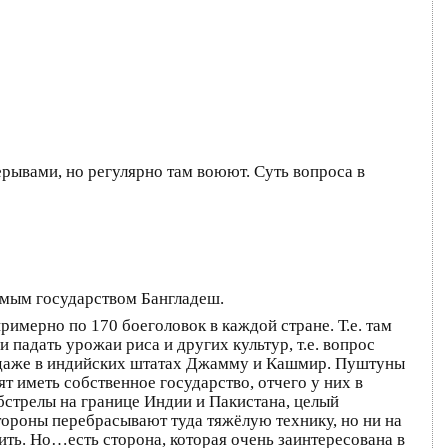
рывами, но регулярно там воюют. Суть вопроса в
симым государством Бангладеш.
мерно по 170 боеголовок в каждой стране. Т.е. там
 падать урожаи риса и других культур, т.е. вопрос
 и даже в индийских штатах Джамму и Кашмир. Пуштуны
 иметь собственное государство, отчего у них в
бстрелы на границе Индии и Пакистана, целый
тороны перебрасывают туда тяжёлую технику, но ни на
ерить. Но…есть сторона, которая очень заинтересована в