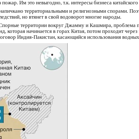
в пожар. Им это невыгодно, т.к. интересы бизнеса китайског
 напичкано территориальными и религиозными спорами. Поэт
следствий, но втянет в свой водоворот многие народы.
 Спорные территории вокруг Джамму и Кашмира, проблема п
нд, которая начинается в горах Китая, потом проходит чере
оговор Индия-Пакистан, касающийся использования водных 