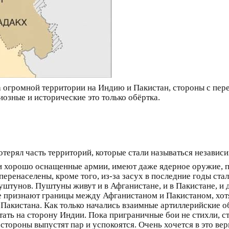
 огромной территории на Индию и Пакистан, стороны с пере
озные и исторические это только обёртка.
отерял часть территорий, которые стали называться незави
 хорошо оснащенные армии, имеют даже ядерное оружие, при
еренаселены, кроме того, из-за засух в последние годы стали
пуштунов. Пуштуны живут и в Афганистане, и в Пакистане,
е признают границы между Афганистаном и Пакистаном, хотят
Пакистана. Как только начались взаимные артиллерийские о
ать на сторону Индии. Пока приграничные бои не стихли, с
: стороны выпустят пар и успокоятся. Очень хочется в это в