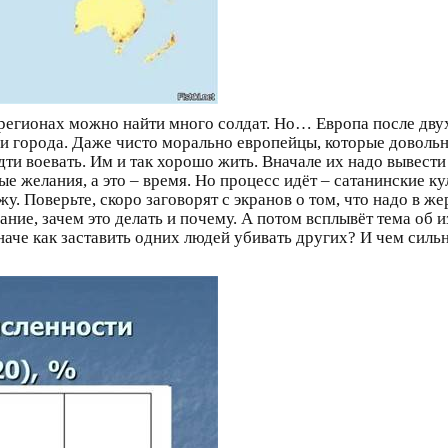
х регионах можно найти много солдат. Но… Европа после дв
 и города. Даже чисто морально европейцы, которые доволь
дти воевать. Им и так хорошо жить. Вначале их надо вывест
 желания, а это – время. Но процесс идёт – сатанинские кул
. Поверьте, скоро заговорят с экранов о том, что надо в ж
ание, зачем это делать и почему. А потом всплывёт тема об
че как заставить одних людей убивать других? И чем сильн