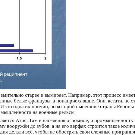
ремительно старее и вымирает. Например, этот процесс имеет
нные белые французы, а понаприехавшие. Они, кстати, не с
 это одна их причин, по которой нынешние страны Европы
ромышленности на военные рельсы.
вляется Азия. Там и населения огромное, и промышленность 
ому вооружён до зубов, а на его верфях строится такое коли
ндия делали всё, чтобы не обострять свои сложные пригран