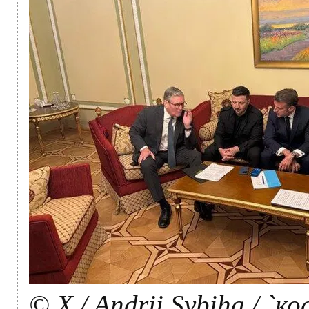
© X / Andrii Sybiha / 