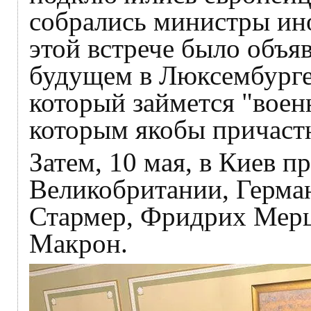
собрались министры ин
этой встрече было объя
будущем в Люксембурге 
который займется "вое
которым якобы причастн
Затем, 10 мая, в Киев 
Великобритании, Герма
Стармер, Фридрих Мерц
Макрон.