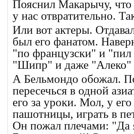
Пояснил Макарычу, что 
у нас отвратительно. Та
Или вот актеры. Отдава
был его фанатом. Наверн
"по французски" и "пил
"Шипр" и даже "Алеко" 
А Бельмондо обожал. П
пересечься в одной ази
его за уроки. Мол, у его
пашотницы, играть в пет
Он пожал плечами: "Да я