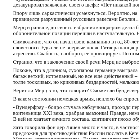
дезавуировал заявление своего шефа: «Нет никакой но
Впору лишь саркастически усмехнуться. Вероятно, на 
привиделся разрушенный русскими ракетами Берли
Мерц и раньше, до своего избрания канцлером делал 
оборонительной позиции перешли в наступательную. Н
Символично, что он начал свою кампанию в год 80-лет
словесного. Едва ли не впервые после Гитлера канцлер
агрессию. Слабость, наоборот, ее провоцирует. Поэт
Странно, что в заключение своей речи Мерц не выброс
Похоже, что в длинном, сухопаром германце взыграла 
багаж ветхий, истрепанный, но все ещё действенный –
толпе тоскливых, но крикливых бездарностей, мелька
Верит ли Мерц в то, что говорит? Сможет ли бундесве
В каком состоянии немецкая армия, неплохо бы спрос
«Вундерфрау» бодро стучала каблучками, проходя пере
воительница XXI века, храбрая амазонка! Правда, нем
В ней не хватает личного состава, контингент плохо об
Зато говорила фон дер Ляйен много и часто, в частно
предложив для противодействия России послать в Кер