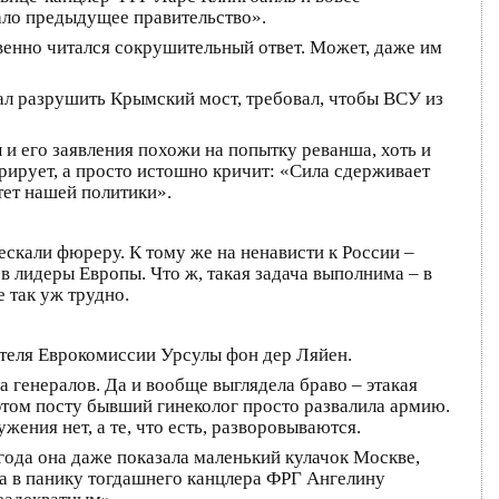
лало предыдущее правительство».
твенно читался сокрушительный ответ. Может, даже им
ал разрушить Крымский мост, требовал, чтобы ВСУ из
и его заявления похожи на попытку реванша, хоть и
арирует, а просто истошно кричит: «Сила сдерживает
тет нашей политики».
ескали фюреру. К тому же на ненависти к России –
в лидеры Европы. Что ж, такая задача выполнима – в
 так уж трудно.
ателя Еврокомиссии Урсулы фон дер Ляйен.
 генералов. Да и вообще выглядела браво – этакая
 этом посту бывший гинеколог просто развалила армию.
жения нет, а те, что есть, разворовываются.
 года она даже показала маленький кулачок Москве,
а в панику тогдашнего канцлера ФРГ Ангелину