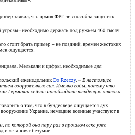
неадекватным».
ройер заявил, что армия ФРГ не способна защитить
ой угрозы» необходимо держать под ружьем 460 тысяч
ого стоит брать пример – не поздний, времен жестоких
амек ощущается.
тенциала. Мелькали и цифры, необходимые для
польский еженедельник
Do Rzeczy
.
– В настоящее
витием вооруженных сил. Именно годы, потому что
мии Германии сейчас преобладает тенденция оттока
говорить о том, что в бундесвере ощущается дух
ет вооружение Украине, немецкие военные участвуют в
, по которой она пару раз в прошлом веке уже
од и остановят безумие.