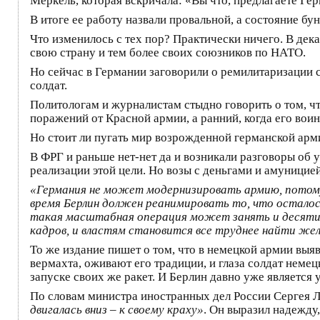
Меркель, которая вскричала: «Вы что, предлагаете Г
В итоге ее работу назвали провальной, а состояние б
Что изменилось с тех пор? Практически ничего. В дек
свою страну и тем более своих союзников по НАТО.
Но сейчас в Германии заговорили о ремилитаризации 
солдат.
Политологам и журналистам стыдно говорить о том, что
поражений от Красной армии, а ранний, когда его во
Но стоит ли пугать мир возрожденной германской арми
В ФРГ и раньше нет-нет да и возникали разговоры об
реализации этой цели. Но возы с деньгами и амуницие
«Германия не может модернизировать армию, потому
время Берлин должен реанимировать то, что осталос
такая масштабная операция может занять и десятил
кадров, и властям становится все труднее найти же
То же издание пишет о том, что в немецкой армии выя
вермахта, оживают его традиции, и глаза солдат неме
запуске своих же ракет. И Берлин давно уже является 
По словам министра иностранных дел России Сергея 
двигалась вниз – к своему краху»
. Он выразил надежду