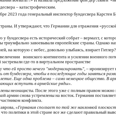
ермании воевать?!» И назвала предложение фон дер Ляйен «
ундесвера – катастрофическим.
абре 2023 года генеральный инспектор бундесвера Карстен Б
страны. И утверждают, что Германии для отражения «русск
 у бундесвера есть исторический собрат – вермахт, с котор
ины триумфально завоевывали европейские страны. Однако н
ей, на которую с небес, довольно улыбаясь, взирает Гитлер?
 увеличении воинского контингента и усилении военного по
й застревали где-то в виртуальном пространстве
 что ей просто нечего "модернизировать",
– иронизирует 
ь от бундесвера, чтобы в последующие годы заняться раз
етие. Еще одна проблема – само немецкое общество. В ар
лающих вступить в армейские ряды».
влены неонацисты. После этого уже с полным правом можно 
цкой армии снова устремлены на восток. Германия поставля
участником конфликта.
Лаврова,
«Германия сползает по той же наклонной плоскости
, что политики в этой стране все же сделают правильный выв