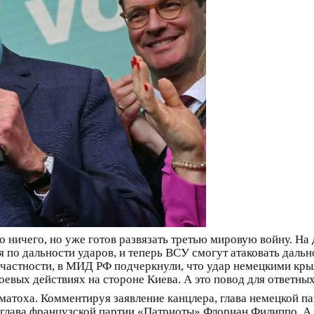
 ничего, но уже готов развязать третью мировую войну. На 
 по дальности ударов, и теперь ВСУ смогут атаковать даль
 В частности, в МИД РФ подчеркнули, что удар немецкими к
оевых действиях на стороне Киева. А это повод для ответных
суматоха. Комментируя заявление канцлера, глава немецкой п
глава французской партии «Патриоты» Флориан Филиппо. А 