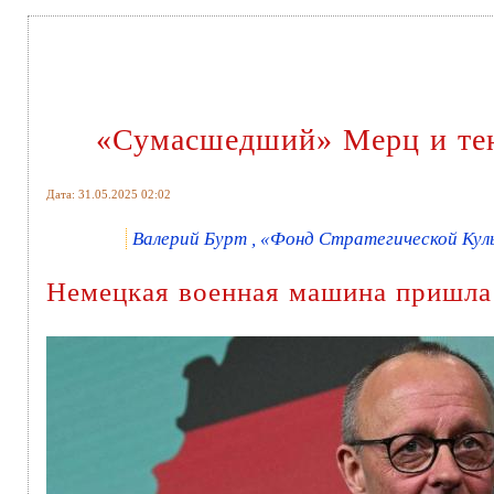
«Сумасшедший» Мерц и тен
Дата: 31.05.2025 02:02
Валерий Бурт , «Фонд Стратегической Куль
Немецкая военная машина пришла 