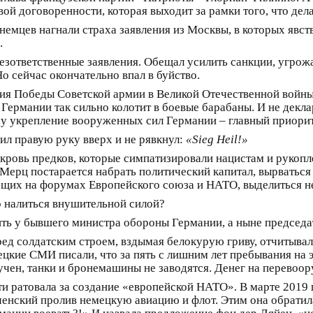
вой договоренности, которая выходит за рамки того, что де
немцев нагнали страха заявления из Москвы, в которых явс
н…
безответственные заявления. Обещал усилить санкции, угрож
о сейчас окончательно впал в буйство.
ия Победы Советской армии в Великой Отечественной войны 
 Германии так сильно колотит в боевые барабаны. И не декл
ому укрепление вооруженных сил Германии – главный приори
ил правую руку вверх и не рявкнул:
«Sieg Heil!»
кровь предков, которые симпатизировали нацистам и рукопл
 Мерц постарается набрать политический капитал, вырваться 
ющих на форумах Европейского союза и НАТО, выделиться не
р налиться внушительной силой?
ить у бывшего министра обороны Германии, а ныне председ
д солдатским строем, вздымая белокурую гриву, отчитывала
ецкие СМИ писали, что за пять с лишним лет пребывания на
учен, танки и бронемашины не заводятся. Денег на перевоору
сти ратовала за создание «европейской НАТО». В марте 2019
ченский пролив немецкую авиацию и флот. Этим она обратил