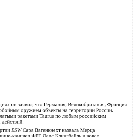
днях он заявил, что Германия, Великобритания, Франция
нобойным оружием объекты на территории России.
рылатыми ракетами Taurus по любым российским
 действий.
артии
BSW
Сара Вагенкнехт назвала Мерца
вице-канцлер ФРГ Ларс Клингбайль и вовсе