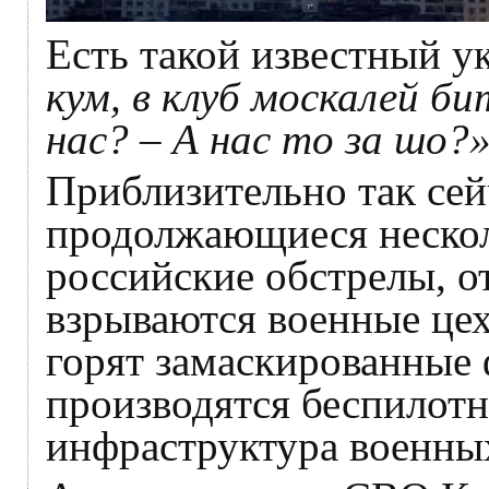
Есть такой известный у
кум, в клуб москалей би
нас? – А нас то за шо?
Приблизительно так се
продолжающиеся нескол
российские обстрелы, о
взрываются военные цех
горят замаскированные 
производятся беспилотн
инфраструктура военны