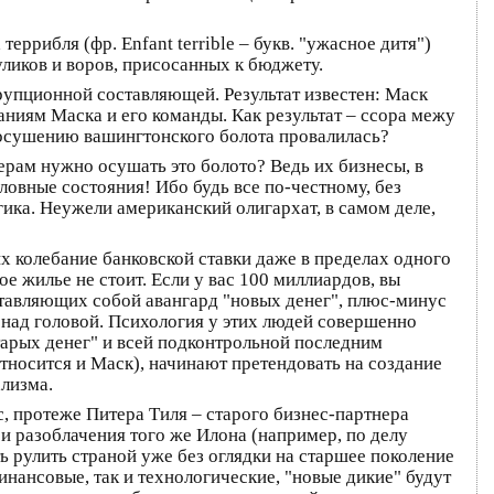
еррибля (фр. Enfant terrible – букв. "ужасное дитя")
ликов и воров, присосанных к бюджету.
ррупционной составляющей. Результат известен: Маск
ниям Маска и его команды. Как результат – ссора межу
 осушению вашингтонского болота провалилась?
ерам нужно осушать это болото? Ведь их бизнесы, в
ловные состояния! Ибо будь все по-честному, без
гика. Неужели американский олигархат, в самом деле,
их колебание банковской ставки даже в пределах одного
е жилье не стоит. Если у вас 100 миллиардов, вы
ставляющих собой авангард "новых денег", плюс-минус
у над головой. Психология у этих людей совершенно
тарых денег" и всей подконтрольной последним
тносится и Маск), начинают претендовать на создание
лизма.
, протеже Питера Тиля – старого бизнес-партнера
и разоблачения того же Илона (например, по делу
ь рулить страной уже без оглядки на старшее поколение
инансовые, так и технологические, "новые дикие" будут