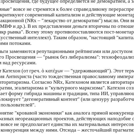
Просвещения, где будущее определяется не демократией, а з
мные" вовсе не стремятся к более справедливому перераспр
) критикуют современный капитализм и действующие монетар
еакционной (NRx – "лекарство от демократии") мысли. Они в
 МВФ и др.). В их представлении деньги вторичны по отнош
якр рынка". Всему этому противопоставляются пост-монета
усственный интеллект). Таким образом, "настоящий "капита
ими потоками.
ньги заменяются репутационными рейтингами или доступом 
о Просвещения — "рынок без либерализма": технофеодализм,
 над ресурсами.
Катехон (от греч. ὁ κατέχων — "удерживающий"). Этот терм
ия Антихриста (часто тождественная православному императ
торитаризма. Согласно NRx, Катехоном является авторитарна
тии, эгалитаризма и "культурного марксизма". Катехон соз
ает форму гибрида машины и традиции, типа ИИ, управляющ
блокирует "дегенеративный контент" (или цензуру разработч
пользователей".
нятие "кровавой экономики" как аналога прямой конкуренци
и разных неореакционных проектов, действующих наподобие
овсе не предполагает единства их материальных интересов.
 конкуренция между ними. Отсюда – жесточайший прагматиз