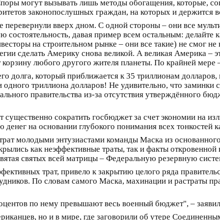
. Споры могут вызывать лишь методы обогащения, которые, 
итетов законопослушных граждан, на которых и держится вс
се перевернули вверх дном. С одной стороны – они все мульт
состоятельность, давая пример всем остальным: делайте как 
инвесторы на строительном рынке – они все такие) не смог 
ии сделать Америку снова великой. А великая Америка – это
корзину любого другого жителя планеты. По крайней мере – 
его долга, который приближается к 35 триллионам долларов,
и одного триллиона долларов! Не удивительно, что заминки
льного правительства из-за отсутствия утверждённого бюдж
т существенно сократить госбюджет за счет экономии на изл
 денег на основании глубокого понимания всех тонкостей 
трат молодыми энтузиастами команды Маска из основанного
скрылись как неэффективные траты, так и факты откровенной
а святая святых всей матрицы – Федеральную резервную сис
ффективных трат, привело к закрытию целого ряда правите
дников. По словам самого Маска, махинации и растраты пра
оцентов по нему превышают весь военный бюджет", – заяви
ериканцев, но и в мире, где заговорили об утере Соединенн