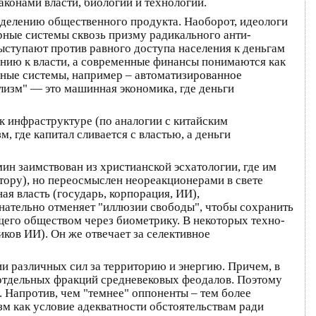
аконами власти, биологии и технологий.
еделению общественного продукта. Наоборот, идеологи
ные системы сквозь призму радикального анти-
ыступают против равного доступа населения к деньгам
ению к власти, а современные финансы понимаются как
рные системы, например – автоматизированное
лизм" — это машинная экономика, где деньги
к инфраструктуре (по аналогии с китайским
 где капитал сливается с властью, а деньги
ин заимствован из христианской эсхатологии, где им
ору), но переосмыслен неореакционерами в свете
я власть (государь, корпорация, ИИ),
нательно отменяет "иллюзии свободы", чтобы сохранить
его обществом через биометрику. В некоторых техно-
иков ИИ). Он же отвечает за селективное
и различных сил за территорию и энергию. Причем, в
 отдельных фракций средневековых феодалов. Поэтому
 Напротив, чем "темнее" оппоненты – тем более
м как условие адекватности обстоятельствам ради