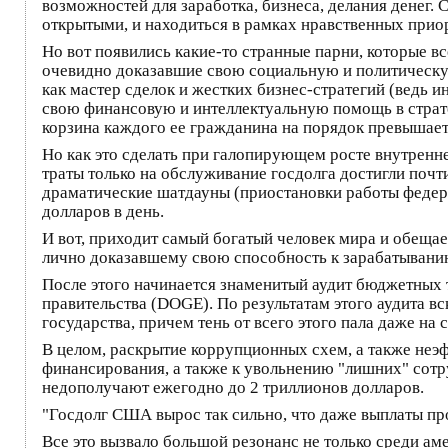
возможностей для заработка, бизнеса, делания денег
открытыми, и находиться в рамках нравственных приор
Но вот появились какие-то странные парни, которые в
очевидно доказавшие свою социальную и политическую 
как мастер сделок и жестких бизнес-стратегий (ведь 
свою финансовую и интеллектуальную помощь в стратег
корзина каждого ее гражданина на порядок превышает 
Но как это сделать при галопирующем росте внутренн
траты только на обслуживание госдолга достигли почт
драматические шатдауны (приостановки работы федера
долларов в день.
И вот, приходит самый богатый человек мира и обещае
лично доказавшему свою способность к зарабатыванию
После этого начинается знаменитый аудит бюджетных 
правительства (DOGE). По результатам этого аудита в
государства, причем тень от всего этого пала даже н
В целом, раскрытие коррупционных схем, а также неэ
финансирования, а также к увольнению "лишних" сотру
недополучают ежегодно до 2 триллионов долларов.
"Госдолг США вырос так сильно, что даже выплаты пр
Все это вызвало большой резонанс не только среди ам