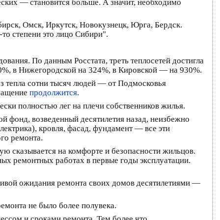
еских — становится больше. А значит, необходимо
ирск, Омск, Иркутск, Новокузнецк, Юрга, Бердск.
то степени это лицо Сибири".
вания. По данным Росстата, треть теплосетей достигла
60%, в Нижегородской на 324%, в Кировской — на 930%.
ез тепла сотни тысяч людей — от Подмосковья
кращение
продолжится
.
ески полностью лег на плечи собственников жилья.
ой фонд, возведенный десятилетия назад, неизбежно
ектрика), кровля, фасад, фундамент — все эти
го ремонта.
ую сказывается на комфорте и безопасности жильцов.
ных ремонтных работах в первые годы эксплуатации.
ктивой ожидания ремонта своих домов десятилетиями —
ремонта не было более полувека.
ессом и сроками ремонта. Тем более что