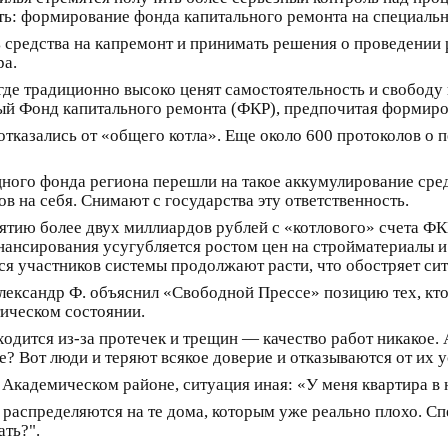
ь: формирование фонда капитального ремонта на специально
средства на капремонт и принимать решения о проведении р
ра.
где традиционно высоко ценят самостоятельность и свободу 
й Фонд капитального ремонта (ФКР), предпочитая формиров
тказались от «общего котла». Еще около 600 протоколов о 
ного фонда региона перешли на такое аккумулирование средс
в на себя. Снимают с государства эту ответственность.
ъятию более двух миллиардов рублей с «котлового» счета ФК
нансирования усугубляется ростом цен на стройматериалы и
ся участников системы продолжают расти, что обостряет си
лександр Ф. объяснил «Свободной Прессе» позицию тех, кто
тическом состоянии.
иходится из-за протечек и трещин — качество работ никакое.
е? Вот люди и теряют всякое доверие и отказываются от их у
 Академическом районе, ситуация иная: «У меня квартира в н
о распределяются на те дома, которым уже реально плохо. Сп
ать?".