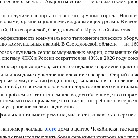
н
весной отмечал: «Аварий на сетях — тепловых и электрич
 не получили паспорта готовности, крупные города: Новосиб
нсовыми, организационными, кадровыми ресурсами. В какой-
ой, Нижегородской, Свердловской и Иркутской областях.
оэффективность коммунального теплоэнергетического оборудо
ство коммунальных аварий. В Свердловской области — на 1
орозов случилась серия коммунальных аварий, оставивших б
а систему ЖКХ в России сократятся на 43%, в 2026 году со
огоквартирных домов, который с недавнего времени практич
или ином доме существенно влияет его возраст. Старый жил
рные коммуникации (водопровод, канализация, отопление, эл
ь и требуют регулярного и часто дорогостоящего капитально
ки, проблемы с отоплением или водоснабжением, что напрям
стемами и материалами, что снижает потребность в серьез
 и устранение мелких недочетов.
фонды капитального ремонта, часто сталкиваются с перспе
, например, жильцы
этого
дома в центре Челябинска, где кап
илья стремятся получить более серьезный контроль над проц