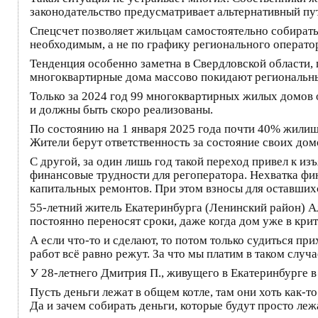
законодательство предусматривает альтернативный пут
Спецсчет позволяет жильцам самостоятельно собирать 
необходимым, а не по графику регионального операто
Тенденция особенно заметна в Свердловской области, 
многоквартирные дома массово покидают региональны
Только за 2024 год 99 многоквартирных жилых домов о
и должны быть скоро реализованы.
По состоянию на 1 января 2025 года почти 40% жилищ
Жители берут ответственность за состояние своих домо
С другой, за один лишь год такой переход привел к из
финансовые трудности для регоператора. Нехватка фи
капитальных ремонтов. При этом взносы для оставших
55-летний житель Екатеринбурга (Ленинский район) А
постоянно переносят сроки, даже когда дом уже в кри
А если что-то и сделают, то потом только судиться пр
работ всё равно режут. За что мы платим в таком случа
У 28-летнего Дмитрия П., живущего в Екатеринбурге в
Пусть деньги лежат в общем котле, там они хоть как-т
Да и зачем собирать деньги, которые будут просто леж