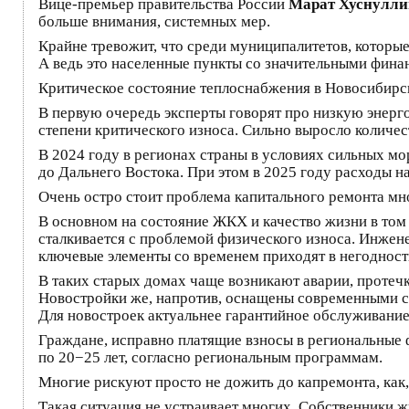
Вице-премьер правительства России
Марат Хуснулли
больше внимания, системных мер.
Крайне тревожит, что среди муниципалитетов, которые
А ведь это населенные пункты со значительными фина
Критическое состояние теплоснабжения в Новосибирск
В первую очередь эксперты говорят про низкую энерг
степени критического износа. Сильно выросло количе
В 2024 году в регионах страны в условиях сильных м
до Дальнего Востока. При этом в 2025 году расходы н
Очень остро стоит проблема капитального ремонта мн
В основном на состояние ЖКХ и качество жизни в том 
сталкивается с проблемой физического износа. Инжене
ключевые элементы со временем приходят в негодност
В таких старых домах чаще возникают аварии, протеч
Новостройки же, напротив, оснащены современными си
Для новостроек актуальнее гарантийное обслуживание
Граждане, исправно платящие взносы в региональные 
по 20−25 лет, согласно региональным программам.
Многие рискуют просто не дожить до капремонта, как
Такая ситуация не устраивает многих. Собственники ж